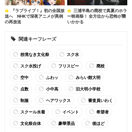
『ラブライブ！』初の全国放
三浦半島の廃校で真夏のホラ
送へ NHKで深夜アニメが異例
ー映画祭！ 全方位から恐怖が襲
の再放送
いかかる
関連キーフレーズ
校境なき文化祭
スク水
スク水投げ
フリスビー
廃校
空中
ふわッ
みらい館大明
点数
小中高
旧大明小学校
制服
ヘアワックス
審査員いわく
スクール水着
イベント
希望者
文化祭自体
豪華景品
後ほど