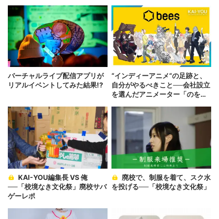
バーチャルライブ配信アプリが
“インディーアニメ“の足跡と、
リアルイベントしてみた結果!?
自分がやるべきこと──会社設立
を選んだアニメーター「のを
か」の胸中
KAI-YOU編集長 VS 俺
廃校で、制服を着て、スク水
──「校境なき文化祭」廃校サバ
を投げる──「校境なき文化祭」
ゲーレポ