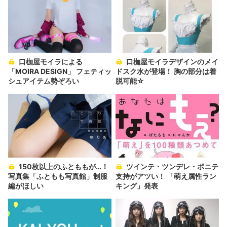
口枷屋モイラによる
口枷屋モイラデザインのメイ
「MOIRA DESIGN」 フェティッ
ドスク水が登場！ 胸の部分は着
シュアイテム勢ぞろい
脱可能☆
150枚以上のふとももが…！
ツインテ・ツンデレ・ポニテ
写真集「ふともも写真館」制服
支持がアツい！ 「萌え属性ラン
編がほしい
キング」発表