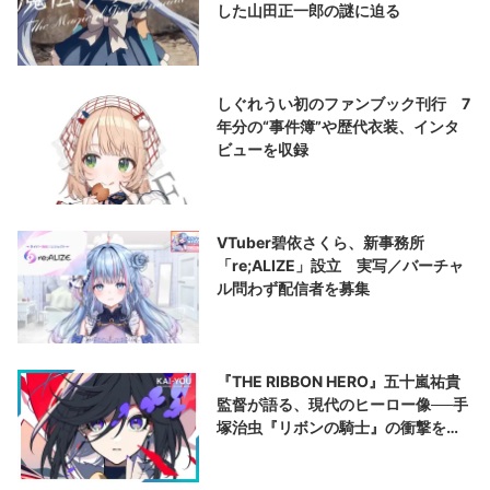
した山田正一郎の謎に迫る
しぐれうい初のファンブック刊行 7
年分の“事件簿”や歴代衣装、インタ
ビューを収録
VTuber碧依さくら、新事務所
「re;ALIZE」設立 実写／バーチャ
ル問わず配信者を募集
『THE RIBBON HERO』五十嵐祐貴
監督が語る、現代のヒーロー像──手
塚治虫『リボンの騎士』の衝撃を再
演する