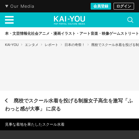
Our Media
会員登録
ログイン
本・文芸
情報化社会
アニメ・漫画
イラスト・アート
音楽・映像
ゲーム
ストリート
KAI-YOU
エンタメ
レポート
日本の奇祭！
廃校でスクール水着を投げる制
廃校でスクール水着を投げる制服女子高生を激写「ふ
わっと感が大事」 に戻る
見事な着地を果たしたスクール水着