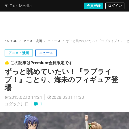
Our Media
本・文芸
情報化社会
アニメ・漫画
イラスト・アート
音楽・映像
会員登録
ゲーム
ログイン
ストリート
KAI-YOU
アニメ・漫画
ニュース
ずっと眺めていたい！『ラブライブ！』こ
アニメ・漫画
ニュース
この記事はPremium会員限定です
ずっと眺めていたい！『ラブライ
ブ！』ことり、海未のフィギュア登
場
2015.02.10 14:24
2026.03.11 11:30
コダック川口
1