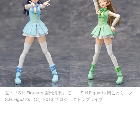
左：「S.H.Figuarts 園田海未」 右：「S.H.Figuarts 南ことり」／
S.H.Figuarts （C）2013 プロジェクトラブライブ！