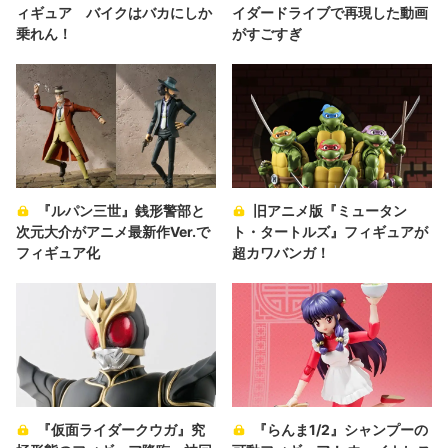
ィギュア バイクはバカにしか
イダードライブで再現した動画
乗れん！
がすごすぎ
『ルパン三世』銭形警部と
旧アニメ版『ミュータン
次元大介がアニメ最新作Ver.で
ト・タートルズ』フィギュアが
フィギュア化
超カワバンガ！
『仮面ライダークウガ』究
『らんま1/2』シャンプーの