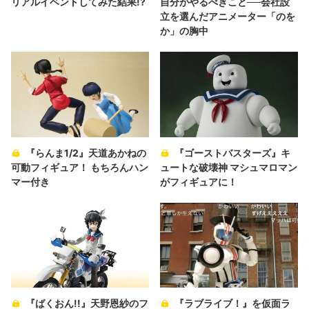
リアルイベントしてみた結果!?
自分がやるべきこと──会社設
立を選んだアニメーター「のを
か」の胸中
『らんま1/2』天道あかねの
『ゴーストバスターズ』キ
可動フィギュア！ もちろんハン
ュートな破壊神 マシュマロマン
マー付き
がフィギュアに！
『ばくおん!!』天野恩紗のフ
『ラブライブ！』を仮面ラ