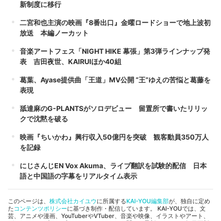
新制度に移行
二宮和也主演の映画『8番出口』金曜ロードショーで地上波初
放送 本編ノーカット
音楽アートフェス「NIGHT HIKE 幕張」第3弾ラインナップ発
表 吉田夜世、KAIRUIほか40組
葛葉、Ayase提供曲「王道」MV公開 “王”ゆえの苦悩と葛藤を
表現
舐達麻のG-PLANTSがソロデビュー 留置所で書いたリリッ
クで沈黙を破る
映画『ちいかわ』興行収入50億円を突破 観客動員350万人
を記録
にじさんじEN Vox Akuma、ライブ翻訳を試験的配信 日本
語と中国語の字幕をリアルタイム表示
このページは、
株式会社カイユウ
に所属する
KAI-YOU編集部
が、独自に定め
た
コンテンツポリシー
に基づき制作・配信しています。 KAI-YOUでは、文
芸、アニメや漫画、YouTuberやVTuber、音楽や映像、イラストやアート、