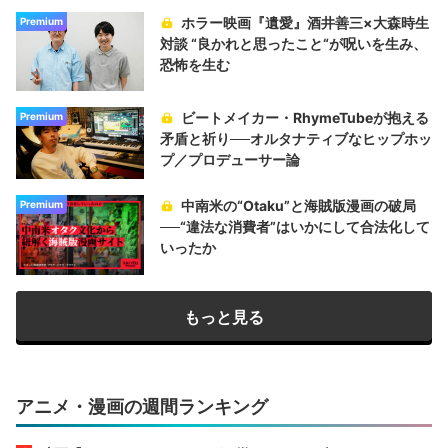
ホラー映画『遺愛』酒井善三×大森時生
Premium
対談 “良かれと思ったこと“が呪いを生み、
恐怖を生む
ビートメイカー・RhymeTubeが抱える
Premium
矛盾と祈り──オルタナティブなヒップホッ
プ／プロデューサー論
中南米の“Otaku”と海賊版漫画の破局
Premium
──“違法な消費者”はいかにして合法化して
いったか
もっと見る
アニメ・漫画の週間ランキング