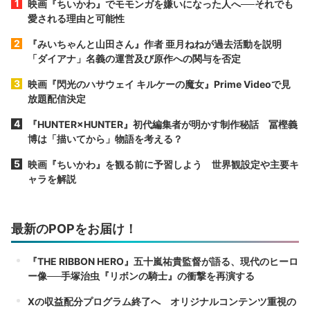
映画『ちいかわ』でモモンガを嫌いになった人へ──それでも
愛される理由と可能性
『みいちゃんと山田さん』作者 亜月ねねが過去活動を説明
「ダイアナ」名義の運営及び原作への関与を否定
映画『閃光のハサウェイ キルケーの魔女』Prime Videoで見
放題配信決定
『HUNTER×HUNTER』初代編集者が明かす制作秘話 冨樫義
博は「描いてから」物語を考える？
映画『ちいかわ』を観る前に予習しよう 世界観設定や主要キ
ャラを解説
最新のPOPをお届け！
『THE RIBBON HERO』五十嵐祐貴監督が語る、現代のヒーロ
ー像──手塚治虫『リボンの騎士』の衝撃を再演する
Xの収益配分プログラム終了へ オリジナルコンテンツ重視の