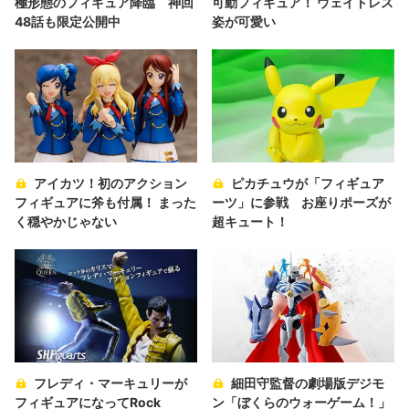
極形態のフィギュア降臨 神回
可動フィギュア！ ウェイトレス
48話も限定公開中
姿が可愛い
アイカツ！初のアクション
ピカチュウが「フィギュア
フィギュアに斧も付属！ まった
ーツ」に参戦 お座りポーズが
く穏やかじゃない
超キュート！
フレディ・マーキュリーが
細田守監督の劇場版デジモ
フィギュアになってRock
ン「ぼくらのウォーゲーム！」