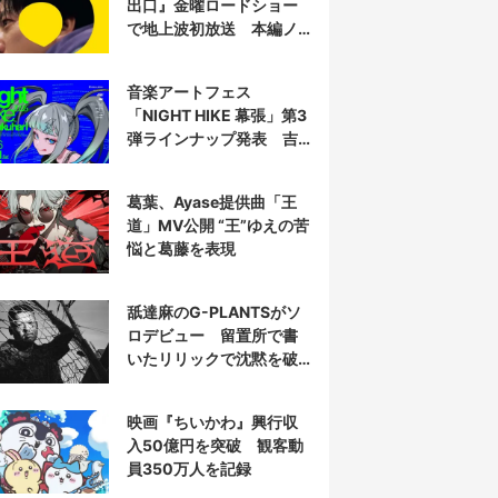
出口』金曜ロードショー
で地上波初放送 本編ノ
ーカット
音楽アートフェス
「NIGHT HIKE 幕張」第3
弾ラインナップ発表 吉
田夜世、KAIRUIほか40組
葛葉、Ayase提供曲「王
道」MV公開 “王”ゆえの苦
悩と葛藤を表現
舐達麻のG-PLANTSがソ
ロデビュー 留置所で書
いたリリックで沈黙を破
る
映画『ちいかわ』興行収
入50億円を突破 観客動
員350万人を記録