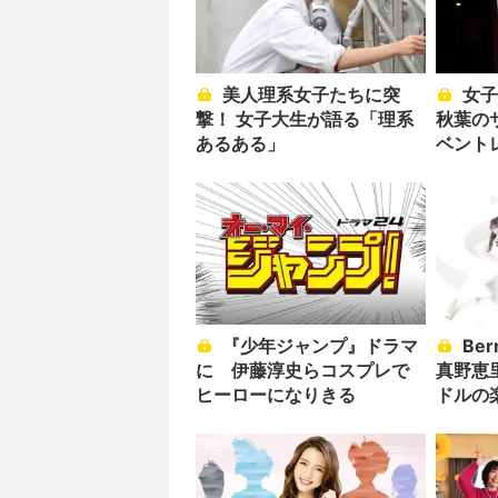
美人理系女子たちに突
女子と学ぶパンの科学！
撃！ 女子大生が語る「理系
秋葉の
あるある」
ベント
『少年ジャンプ』ドラマ
Berryz工房、℃-ute、
に 伊藤淳史らコスプレで
真野恵
ヒーローになりきる
ドルの