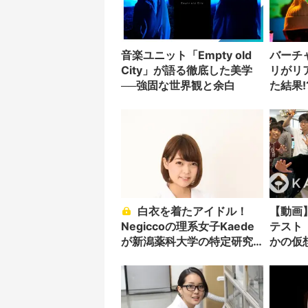
音楽ユニット「Empty old
バーチ
City」が語る徹底した美学
リがリ
──強固な世界観と余白
た結果!
白衣を着たアイドル！
【動画
Negiccoの理系女子Kaede
テスト「
が新潟薬科大学の特定研究
かの仮
員に