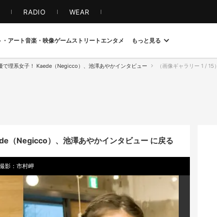
S
RADIO
WEAR
ト・アート
音楽・映像
ゲーム
ストリート
エンタメ
もっと見る
で理系女子！ Kaede（Negicco）、池澤あやかインタビュー
（画像ギャラリー 1 / 15
de（Negicco）、池澤あやかインタビュー に戻る
 撮影：市村岬