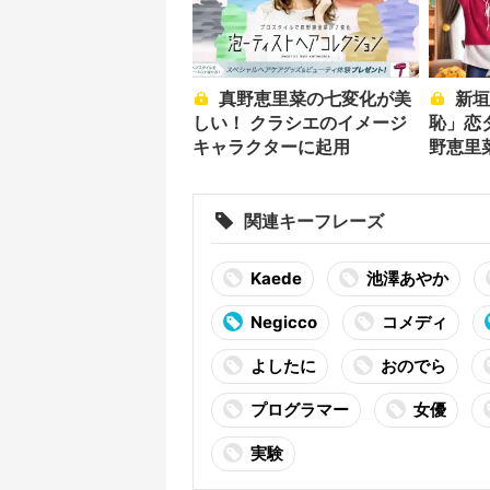
真野恵里菜の七変化が美
新垣結衣×星野源「逃げ
しい！ クラシエのイメージ
恥」恋
キャラクターに起用
野恵里菜
330
隆のキ
野ちゃ
関連キーフレーズ
Kaede
池澤あやか
Negicco
コメディ
よしたに
おのでら
プログラマー
女優
実験