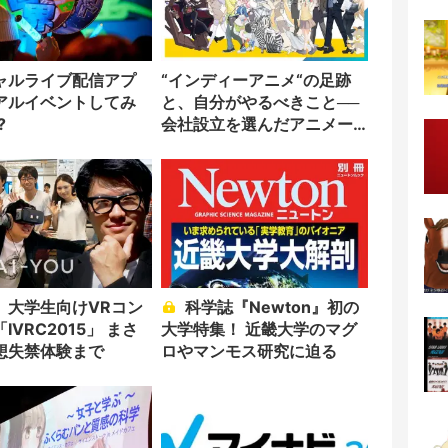
ャルライブ配信アプ
“インディーアニメ“の足跡
アルイベントしてみ
と、自分がやるべきこと──
?
会社設立を選んだアニメー
ター「のをか」の胸中
】大学生向けVRコン
科学誌『Newton』初の
IVRC2015」 まさ
大学特集！ 近畿大学のマグ
想失禁体験まで
ロやマンモス研究に迫る