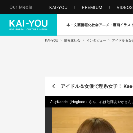
Our Media
KAI-YOU
PREMIUM
VIDEO
本・文芸
情報化社会
アニメ・漫画
イラス
KAI-YOU
情報化社会
インタビュー
アイドル＆女優
アイドル＆女優で理系女子！ Kae
左はKaede（Negicco）さん、右は池澤あやかさん