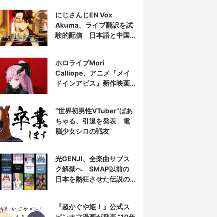
にじさんじEN Vox
Akuma、ライブ翻訳を試
験的配信 日本語と中国
語の字幕をリアルタイム
表示
ホロライブMori
Calliope、アニメ『メイ
ドインアビス』新作映画
の主題歌を担当
“世界初男性VTuber”ばあ
ちゃる、引退を発表 電
脳少女シロの戦友
光GENJI、全楽曲サブス
ク解禁へ SMAP以前の
日本を熱狂させた伝説の
アイドル7人組
『超かぐや姫！』公式ス
ピンオフ漫画が発表 “10年