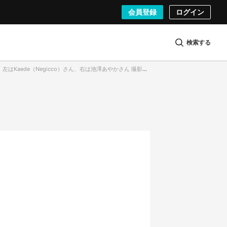
会員登録
ログイン
検索する
）左はKaede（Negicco）さん、右は池澤あやかさん 撮影：市村岬