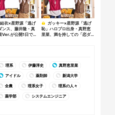
ガッキー×星野源「逃げ
ダンス、藤井隆・真
恥」ハロプロ出身・真野恵
Ver.が公開1日で
里菜、満を持しての「恋ダ
万回再生突破！「藤井
ンス」参戦に「想像を超え
レが半端ない」「真
てきました」。藤井隆、成
んもさすが」
田凌、山賀琴子らも参加
理系
伊藤淳史
真野恵里菜
アイドル
薬剤師
新潟大学
全農
理系女子
理系の人々
薬学部
システムエンジニア