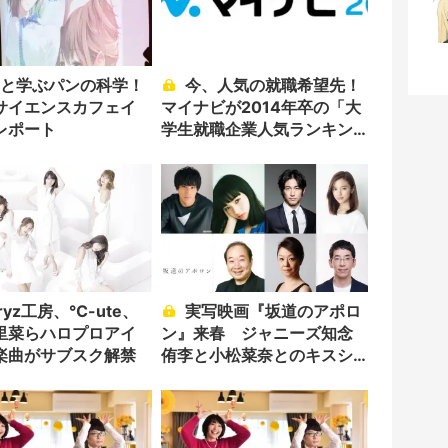
今、人気の就職希望先！
サイエンスカフェイ
マイナビが2014年卒の「大
レポート
学生就職企業人気ランキン
グ」発表
実写映画『坂道のアポロ
里菜らハロプロアイ
ン』来春 ジャニーズ知念
楽曲がサブスク解禁
侑李と小松菜奈とのキスシ
ーンも解禁