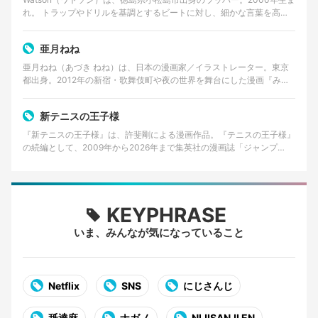
れ。 トラップやドリルを基調とするビートに対し、細かな言葉を高速
で畳みかけるラップを特徴とする。貧しかった…
亜月ねね
亜月ねね（あづき ねね）は、日本の漫画家／イラストレーター。東京
都出身。2012年の新宿・歌舞伎町や夜の世界を舞台にした漫画『みい
ちゃんと山田さん』の作者として知られる。 美術大…
新テニスの王子様
『新テニスの王子様』は、許斐剛による漫画作品。『テニスの王子様』
の続編として、2009年から2026年まで集英社の漫画誌「ジャンプ
SQ.」で連載された。 2026年8月4日発売の…
KEYPHRASE
いま、みんなが気になっていること
Netflix
SNS
にじさんじ
舐達麻
ナガノ
NIJISANJI EN