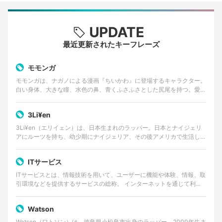
UPDATE
最近更新されたキーフレーズ
モモンガ
モモンガは、ナガノによる漫画『ちいかわ』に登場するキャラクター。
白い身体、大きな瞳、水色の鼻、青くふさふさとした尻尾を持つ。愛ら
しい外見とは対照的に、口調は尊大で、他者へ無理な要求…
3Li¥en
3Li¥en（エリイェン）は、日本生まれのラッパー。日本とナイジェリ
アにルーツを持ち、幼少期にナイジェリア、その後アメリカで生活した
経験を持つ。 ゴスペルやアフロビートを原点に、…
ITサービス
ITサービスとは、情報技術を用いて、ユーザーに機能や体験、情報、取
引環境などを提供するサービスの総称。 インターネットを通じて利用
するWebサービスやクラウドサービス、動画・音楽…
Watson
Watson（ワトソン）は、徳島県小松島市出身のラッパー。2000年生ま