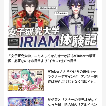
「女子研究大学」ニキ＆しろせんせーが語るVTuberの最適
解 必要なのは非日常より“イカレた奴”の日常
VTuberさえきやひろの最強キャ
ラクターデザイン術 アバター制
作は好きだけじゃなく“嫌い”もブ
チ込む!?
配信者とリスナーの境界線がなく
なった日 IRIAMのリアルイベン