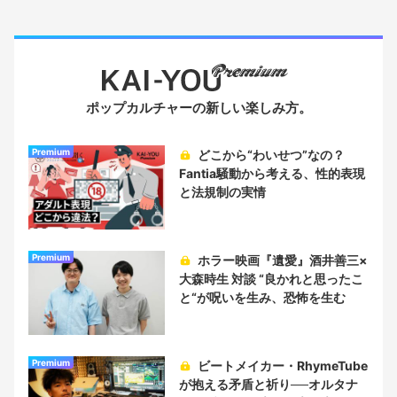
ポップカルチャーの新しい楽しみ方。
Premium
どこから“わいせつ”なの？
Fantia騒動から考える、性的表現
と法規制の実情
Premium
ホラー映画『遺愛』酒井善三×
大森時生 対談 “良かれと思ったこ
と“が呪いを生み、恐怖を生む
Premium
ビートメイカー・RhymeTube
が抱える矛盾と祈り──オルタナ