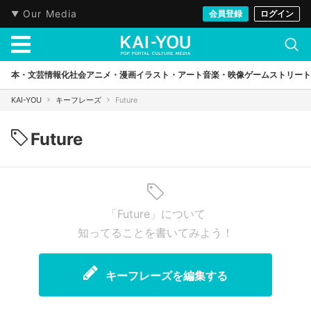
Our Media
会員登録
ログイン
本・文芸
情報化社会
アニメ・漫画
イラスト・アート
音楽・映像
ゲーム
ストリート
KAI-YOU
キーフレーズ
Future
Future
「Future」について
知ってることを書いてみよう！
キーフレーズを編集する