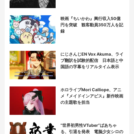
映画『ちいかわ』興行収入50億
円を突破 観客動員350万人を記
録
にじさんじEN Vox Akuma、ライ
ブ翻訳を試験的配信 日本語と中
国語の字幕をリアルタイム表示
ホロライブMori Calliope、アニ
メ『メイドインアビス』新作映画
の主題歌を担当
“世界初男性VTuber”ばあちゃ
る、引退を発表 電脳少女シロの