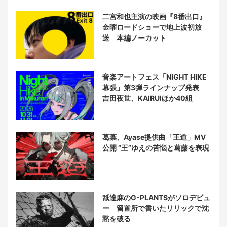
二宮和也主演の映画『8番出口』
金曜ロードショーで地上波初放
送 本編ノーカット
音楽アートフェス「NIGHT HIKE
幕張」第3弾ラインナップ発表
吉田夜世、KAIRUIほか40組
葛葉、Ayase提供曲「王道」MV
公開 “王”ゆえの苦悩と葛藤を表現
舐達麻のG-PLANTSがソロデビュ
ー 留置所で書いたリリックで沈
黙を破る