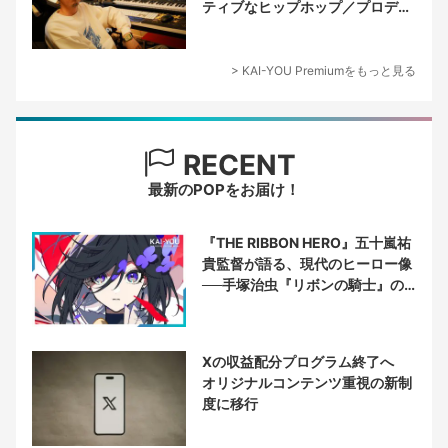
ティブなヒップホップ／プロデュ
ーサー論
> KAI-YOU Premiumをもっと見る
RECENT
最新のPOPをお届け！
『THE RIBBON HERO』五十嵐祐
貴監督が語る、現代のヒーロー像
──手塚治虫『リボンの騎士』の
衝撃を再演する
Xの収益配分プログラム終了へ
オリジナルコンテンツ重視の新制
度に移行