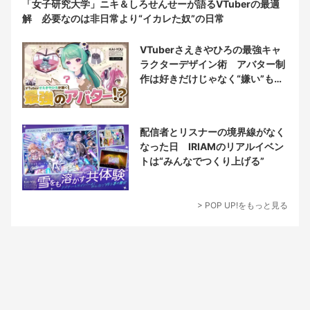
「女子研究大学」ニキ＆しろせんせーが語るVTuberの最適
解 必要なのは非日常より“イカレた奴”の日常
VTuberさえきやひろの最強キャ
ラクターデザイン術 アバター制
作は好きだけじゃなく“嫌い”もブ
チ込む!?
配信者とリスナーの境界線がなく
なった日 IRIAMのリアルイベン
トは“みんなでつくり上げる”
> POP UP!をもっと見る