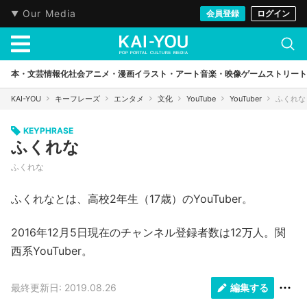
Our Media
会員登録
ログイン
本・文芸
情報化社会
アニメ・漫画
イラスト・アート
音楽・映像
ゲーム
ストリート
KAI-YOU
キーフレーズ
エンタメ
文化
YouTube
YouTuber
ふくれな
KEYPHRASE
ふくれな
ふくれな
ふくれなとは、高校2年生（17歳）のYouTuber。
2016年12月5日現在のチャンネル登録者数は12万人。関
西系YouTuber。
最終更新日: 2019.08.26
編集する