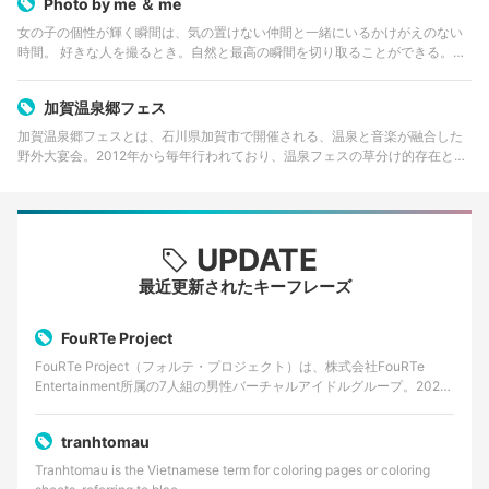
Photo by me ＆ me
女の子の個性が輝く瞬間は、気の置けない仲間と一緒にいるかけがえのない
時間。 好きな人を撮るとき。自然と最高の瞬間を切り取ることができる。そ
して気づけば撮影している自分も笑顔になる。 思い思いのアプリを使って、
いつものスマートフォンで。 …
加賀温泉郷フェス
加賀温泉郷フェスとは、石川県加賀市で開催される、温泉と音楽が融合した
野外大宴会。2012年から毎年行われており、温泉フェスの草分け的存在とし
ても知られる。
UPDATE
最近更新されたキーフレーズ
FouRTe Project
FouRTe Project（フォルテ・プロジェクト）は、株式会社FouRTe
Entertainment所属の7人組の男性バーチャルアイドルグループ。2025
年8月に始動が発表さ…
tranhtomau
Tranhtomau is the Vietnamese term for coloring pages or coloring