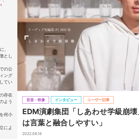
上に、
徴とし
での公
ィング
してい
の存在
音楽・映像
インタビュー
ユーザー記事
のよう
EDM演劇集団「しあわせ学級崩壊
を何小
は言葉と融合しやすい」
立によ
2022.06.16