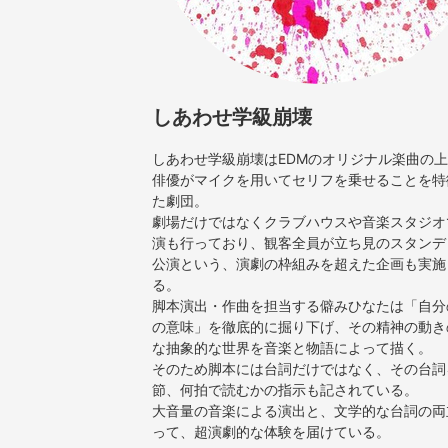
しあわせ学級崩壊
しあわせ学級崩壊はEDMのオリジナル楽曲の
俳優がマイクを用いてセリフを乗せることを特
た劇団。
劇場だけではなくクラブハウスや音楽スタジオ
演も行っており、観客全員が立ち見のスタンデ
公演という、演劇の枠組みを超えた企画も実施
る。
脚本演出・作曲を担当する僻みひなたは「自分
の意味」を徹底的に掘り下げ、その精神の動き
な抽象的な世界を音楽と物語によって描く。
そのため脚本には台詞だけではなく、その台詞
節、何拍で読むかの指示も記されている。
大音量の音楽による演出と、文学的な台詞の両
って、超演劇的な体験を届けている。