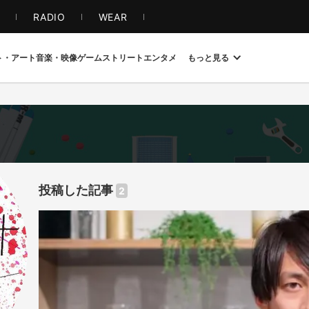
S
RADIO
WEAR
ト・アート
音楽・映像
ゲーム
ストリート
エンタメ
もっと見る
投稿した記事
2