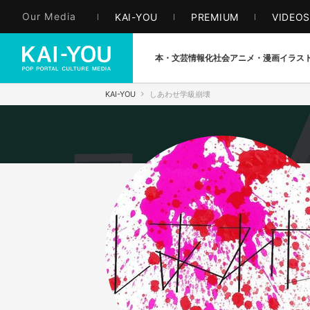
Our Media
KAI-YOU
PREMIUM
VIDEO
本・文芸
情報化社会
アニメ・漫画
イラス
KAI-YOU
しあわせ学級崩壊