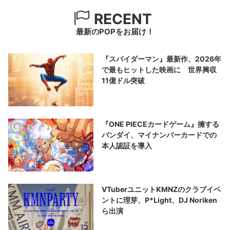
RECENT
最新のPOPをお届け！
『スパイダーマン』最新作、2026年
で最もヒットした映画に 世界興収
11億ドル突破
『ONE PIECEカードゲーム』擁する
バンダイ、マイナンバーカードでの
本人認証を導入
VTuberユニットKMNZのクラブイベ
ントに理芽、P*Light、DJ Noriken
ら出演