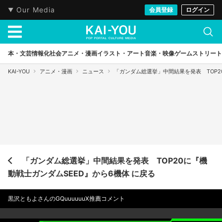
Our Media
会員登録
ログイン
本・文芸
情報化社会
アニメ・漫画
イラスト・アート
音楽・映像
ゲーム
ストリート
KAI-YOU
アニメ・漫画
ニュース
「ガンダム総選挙」中間結果を発表 TOP2
「ガンダム総選挙」中間結果を発表 TOP20に『機
動戦士ガンダムSEED』から6機体 に戻る
黒沢ともよさんのGQuuuuuuX推薦コメント