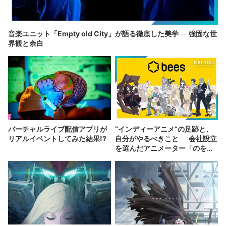
音楽ユニット「Empty old City」が語る徹底した美学──強固な世
界観と余白
バーチャルライブ配信アプリが
“インディーアニメ“の足跡と、
リアルイベントしてみた結果!?
自分がやるべきこと──会社設立
を選んだアニメーター「のを
か」の胸中