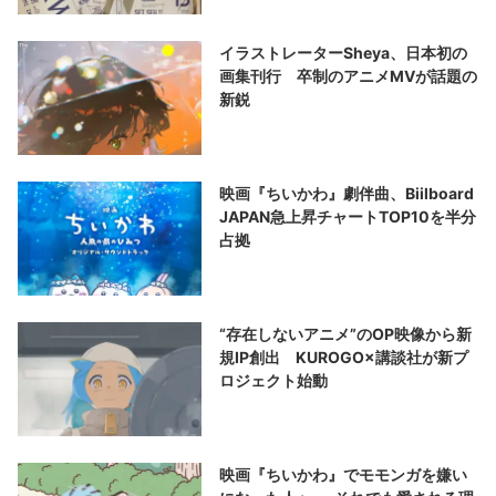
イラストレーターSheya、日本初の
画集刊行 卒制のアニメMVが話題の
新鋭
映画『ちいかわ』劇伴曲、Biilboard
JAPAN急上昇チャートTOP10を半分
占拠
“存在しないアニメ”のOP映像から新
規IP創出 KUROGO×講談社が新プ
ロジェクト始動
映画『ちいかわ』でモモンガを嫌い