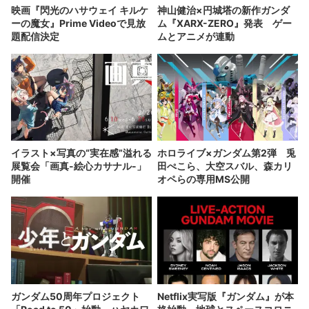
映画『閃光のハサウェイ キルケ
神山健治×円城塔の新作ガンダ
ーの魔女』Prime Videoで見放
ム『XARX-ZERO』発表 ゲー
題配信決定
ムとアニメが連動
イラスト×写真の“実在感”溢れる
ホロライブ×ガンダム第2弾 兎
展覧会「画真-絵心カサナル-」
田ぺこら、大空スバル、森カリ
開催
オペらの専用MS公開
ガンダム50周年プロジェクト
Netflix実写版『ガンダム』が本