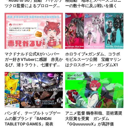
「Road to 50」始動 ハヤカワ
格始動 地球とスペースコロニ
ツクロ監督によるプロローグ映
ーの数十年に及ぶ戦いを描く
像を公開
マクドナルド公式Xがハンバー
ホロライブ×ガンダム、コラボ
ガー好きVTuberに感謝 赤見か
モビルスーツ公開 宝鐘マリン
るび、渚トラウト、七瀬すずな
はクロスボーン・ガンダムX1
登場
バンダイ、テーブルトップゲー
アニメ監督 鶴巻和哉、芸術選奨
ムの新ブランド「BANDAI
大臣賞を受賞 ガンダム
TABLETOP GAMES」発表
『GQuuuuuuX』が高評価