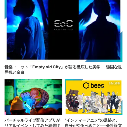
音楽ユニット「Empty old City」が語る徹底した美学──強固な世
界観と余白
バーチャルライブ配信アプリが
“インディーアニメ“の足跡と、
リアルイベントしてみた結果!?
自分がやるべきこと──会社設立