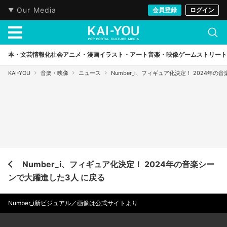
Our Media
会員登録
ログイン
本・文芸
情報化社会
アニメ・漫画
イラスト・アート
音楽・映像
ゲーム
ストリート
KAI-YOU
音楽・映像
ニュース
Number_i、フィギュア化決定！ 2024年
Number_i、フィギュア化決定！ 2024年の音楽シー
ンで大躍進した3人 に戻る
Number_i新ビジュアル／画像は公式サイトより