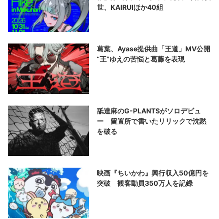
世、KAIRUIほか40組
葛葉、Ayase提供曲「王道」MV公開
“王”ゆえの苦悩と葛藤を表現
舐達麻のG-PLANTSがソロデビュ
ー 留置所で書いたリリックで沈黙
を破る
映画『ちいかわ』興行収入50億円を
突破 観客動員350万人を記録