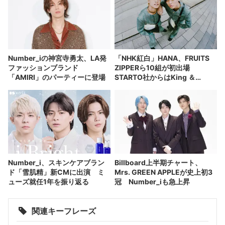
Number_iの神宮寺勇太、LA発
「NHK紅白」HANA、FRUITS
ファッションブランド
ZIPPERら10組が初出場
「AMIRI」のパーティーに登場
STARTO社からはKing ＆
Prince
Number_i、スキンケアブラン
Billboard上半期チャート、
ド「雪肌精」新CMに出演 ミ
Mrs. GREEN APPLEが史上初3
ューズ就任1年を振り返る
冠 Number_iも急上昇
関連キーフレーズ