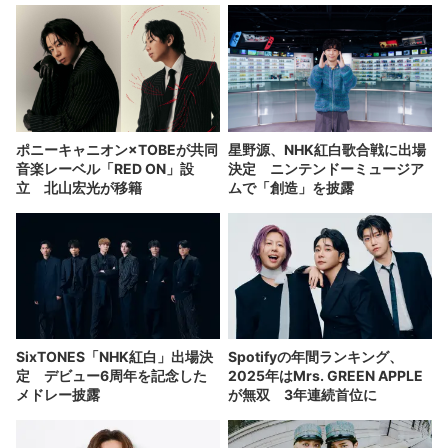
ポニーキャニオン×TOBEが共同
星野源、NHK紅白歌合戦に出場
音楽レーベル「RED ON」設
決定 ニンテンドーミュージア
立 北山宏光が移籍
ムで「創造」を披露
SixTONES「NHK紅白」出場決
Spotifyの年間ランキング、
定 デビュー6周年を記念した
2025年はMrs. GREEN APPLE
メドレー披露
が無双 3年連続首位に