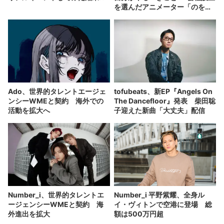
を選んだアニメーター「のを
か」の胸中
Ado、世界的タレントエージェ
tofubeats、新EP『Angels On
ンシーWMEと契約 海外での
The Dancefloor』発表 柴田聡
活動を拡大へ
子迎えた新曲「大丈夫」配信
Number_i、世界的タレントエ
Number_i 平野紫耀、全身ル
ージェンシーWMEと契約 海
イ・ヴィトンで空港に登場 総
外進出を拡大
額は500万円超