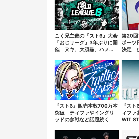
こく兄主催の『スト6』大会
第20
「おじリーグ」3年ぶりに開
ポーツ
催 ヌキ、大須晶、ハメ
決定 
コ。ら参戦
『スト6』販売本数700万本
『スト6
突破 ティファやイングリ
ィファ
ッドの参戦など話題続く
WIT 
姫！』