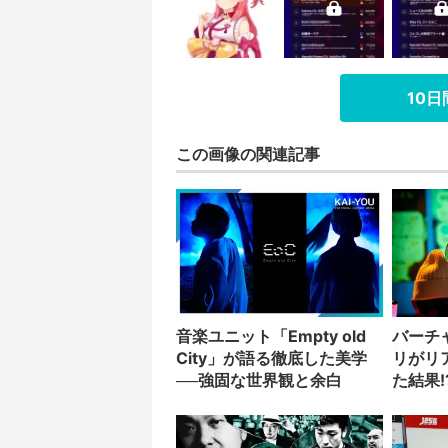
10
この画像の関連記事
音楽ユニット「Empty old
バーチ
City」が語る徹底した美学
リがリ
──強固な世界観と余白
た結果!