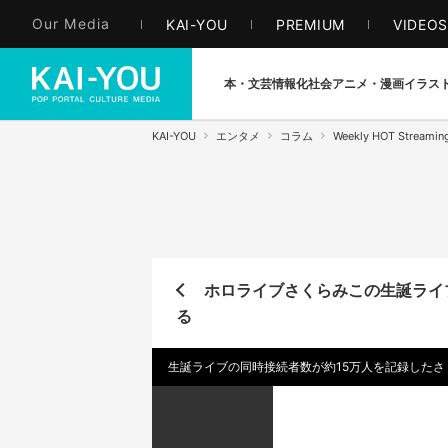
Our Media
KAI-YOU
PREMIUM
VIDEO
本・文芸
情報化社会
アニメ・漫画
イラス
KAI-YOU
エンタメ
コラム
Weekly HOT Streamin
ホロライブさくらみこの生誕ライブ
る
生誕ライブの同時接続者数が約15万人を記録したさ