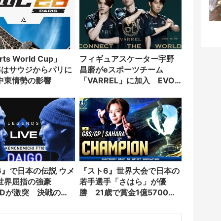
rts World Cup」
フィギュアスケーター宇野
6年はサウジからパリに
昌磨がeスポーツチーム
中東情勢の影響
「VARREL」に加入 EVO
Japanにも出場
6』で日本の伝説 ウメ
『スト6』世界大会で日本の
世界屈指の強豪
若手選手「さはら」が優
aRDが激突 決戦のチ
勝 21歳で賞金1億5700万
販売開始
円獲得