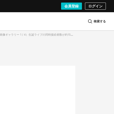
会員登録
ログイン
検索する
画像ギャラリー 1 / 4）生誕ライブの同時接続者数が約15万人を記録したさくらみこさん