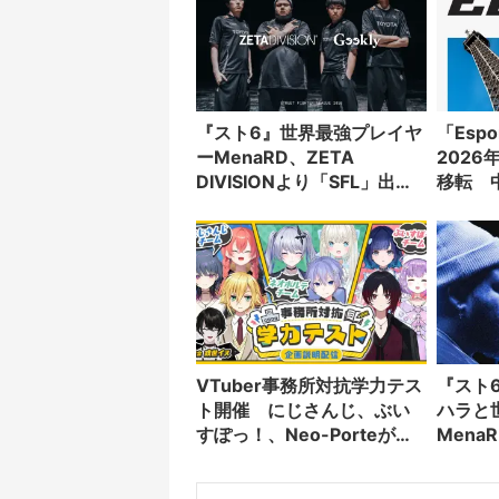
『スト6』世界最強プレイヤ
「Espo
ーMenaRD、ZETA
202
DIVISIONより「SFL」出場
移転 
へ
VTuber事務所対抗学力テス
『スト
ト開催 にじさんじ、ぶい
ハラと
すぽっ！、Neo-Porteが参
Men
加
ケット