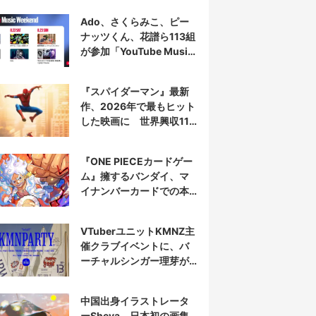
Ado、さくらみこ、ピー
ナッツくん、花譜ら113組
が参加「YouTube Music
Weekend」開催
『スパイダーマン』最新
作、2026年で最もヒット
した映画に 世界興収11
億ドル突破
『ONE PIECEカードゲー
ム』擁するバンダイ、マ
イナンバーカードでの本
人認証を導入
VTuberユニットKMNZ主
催クラブイベントに、バ
ーチャルシンガー理芽が
出演
中国出身イラストレータ
ーSheya、日本初の画集