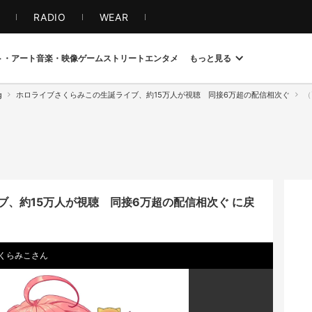
S
RADIO
WEAR
ト・アート
音楽・映像
ゲーム
ストリート
エンタメ
もっと見る
g
ホロライブさくらみこの生誕ライブ、約15万人が視聴 同接6万超の配信相次ぐ
（
、約15万人が視聴 同接6万超の配信相次ぐ に戻
くらみこさん