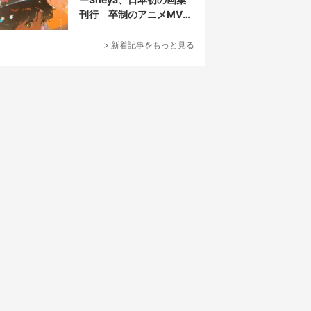
刊行 卒制のアニメMVが
話題の新鋭
> 新着記事をもっと見る