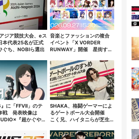
回アジア競技大会、eス
音楽とファッションの複合
日本代表25名が正式
イベント「X VORDER
ひぐち、NOBIら選出
RUNWAY」開催 星街すい
せい、春麗ら出演
』に「FFVII」のテ
SHAKA、格闘ゲーマーによ
参戦 発表映像は
るゲートボール大会開催
STUDIO×『超かぐや
こく兄、ハイタニらが芝生
山下清悟が制作
の上で激突