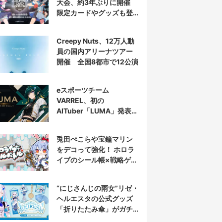
大会、約3年ぶりに開催
限定カードやグッズも登
場
Creepy Nuts、12万人動
員の国内アリーナツアー
開催 全国8都市で12公演
eスポーツチーム
VARREL、初の
AITuber「LUMA」発表
デビュー配信はマゴ選手
とコラボ
兎田ぺこらや宝鐘マリン
をデコって強化！ ホロラ
イブのシール帳×戦略ゲー
ム発売へ
“にじさんじの雨女”リゼ・
ヘルエスタの公式グッズ
「折りたたみ傘」がガチ
すぎる