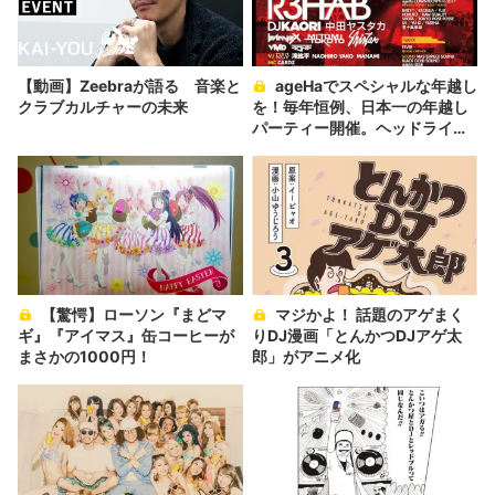
【動画】Zeebraが語る 音楽と
ageHaでスペシャルな年越し
クラブカルチャーの未来
を！毎年恒例、日本一の年越し
パーティー開催。ヘッドライナ
ーにはR3HABが2度目の登場！
2年前の興奮が蘇る！
【驚愕】ローソン『まどマ
マジかよ！ 話題のアゲまく
ギ』『アイマス』缶コーヒーが
りDJ漫画「とんかつDJアゲ太
まさかの1000円！
郎」がアニメ化