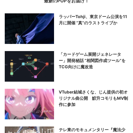
最新のPOPをお届け！
ラッパーTohji、東京ドーム公演を11
月に開催 “真”のラストライブか
「カードゲーム展開ジェネレータ
ー」開発秘話 “相関図作成ツール”を
TCG向けに魔改造
VTuber結城さくな、じん提供の初オ
リジナル曲公開 鮫升コモリもMV制
作に参加
テレ東のモキュメンタリー『魔法少