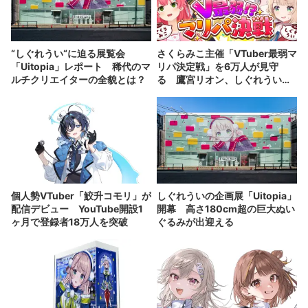
“しぐれうい“に迫る展覧会
さくらみこ主催「VTuber最弱マ
「Uitopia」レポート 稀代のマ
リパ決定戦」を6万人が見守
ルチクリエイターの全貌とは？
る 鷹宮リオン、しぐれうい、
キズナアイらが対決
個人勢VTuber「鮫升コモリ」が
しぐれういの企画展「Uitopia」
配信デビュー YouTube開設1
開幕 高さ180cm超の巨大ぬい
ヶ月で登録者18万人を突破
ぐるみが出迎える