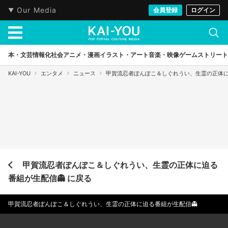
Our Media
会員登録
ログイン
本・文芸
情報化社会
アニメ・漫画
イラスト・アート
音楽・映像
ゲーム
ストリート
KAI-YOU
エンタメ
ニュース
甲賀流忍者ぽんぽこ＆しぐれうい、生霊の正体に
甲賀流忍者ぽんぽこ＆しぐれうい、生霊の正体に迫る
番組が生配信👻 に戻る
甲賀流忍者ぽんぽこ＆しぐれうい、生霊の正体に迫る番組が生配信👻