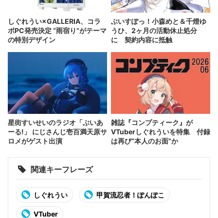
しぐれうい×GALLERIA、コラ
ぶいすぽっ！小森めと＆千燈ゆ
ボPC発売決定 “雨宿り”がテーマ
うひ、2ヶ月の活動休止処分
の特別デザイン
に 契約内容に抵触
星街すいせいのラジオ「ぶいあ
雑誌『コンプティーク』が
ーる!」 にじさんじ壱百満天原サ
VTuberしぐれういを特集 付録
ロメがゲスト出演
は再び“本人のお面”か
関連キーフレーズ
しぐれうい
甲賀流忍者！ぽんぽこ
VTuber