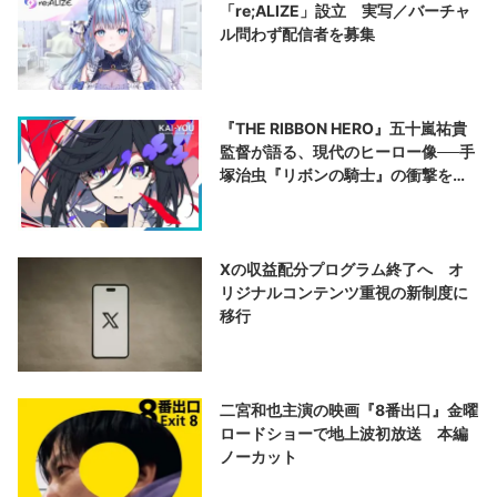
「re;ALIZE」設立 実写／バーチャ
ル問わず配信者を募集
『THE RIBBON HERO』五十嵐祐貴
監督が語る、現代のヒーロー像──手
塚治虫『リボンの騎士』の衝撃を再
演する
Xの収益配分プログラム終了へ オ
リジナルコンテンツ重視の新制度に
移行
二宮和也主演の映画『8番出口』金曜
ロードショーで地上波初放送 本編
ノーカット