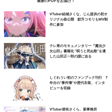
最新のPOPをお届け！
VTuber結城さくな、じん提供の初オ
リジナル曲公開 鮫升コモリもMV制
作に参加
テレ東のモキュメンタリー『魔法少
女山田』書籍化 “唄うと死ぬ歌”を遺
した山田正一郎の謎に迫る
しぐれうい初のファンブック刊行 7
年分の“事件簿”や歴代衣装、インタ
ビューを収録
VTuber碧依さくら、新事務所