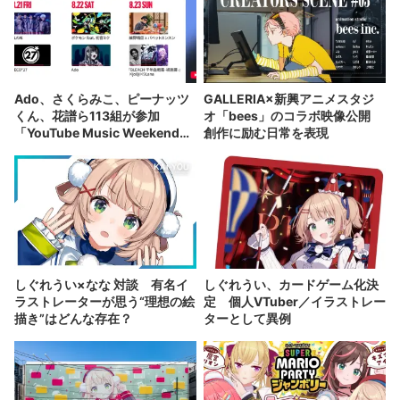
Ado、さくらみこ、ピーナッツ
GALLERIA×新興アニメスタジ
くん、花譜ら113組が参加
オ「bees」のコラボ映像公開
「YouTube Music Weekend」
創作に励む日常を表現
開催
しぐれうい×なな 対談 有名イ
しぐれうい、カードゲーム化決
ラストレーターが思う“理想の絵
定 個人VTuber／イラストレー
描き”はどんな存在？
ターとして異例