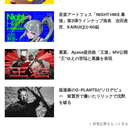
音楽アートフェス「NIGHT HIKE 幕
張」第3弾ラインナップ発表 吉田夜
世、KAIRUIほか40組
葛葉、Ayase提供曲「王道」MV公開
“王”ゆえの苦悩と葛藤を表現
舐達麻のG-PLANTSがソロデビュ
ー 留置所で書いたリリックで沈黙
を破る
> 新着記事をもっと見る