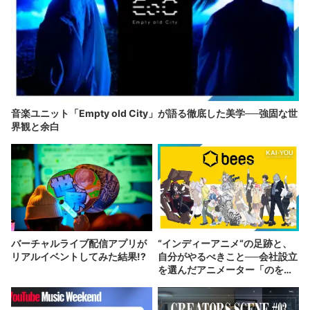
音楽ユニット「Empty old City」が語る徹底した美学──強固な世
界観と余白
バーチャルライブ配信アプリが
“インディーアニメ“の足跡と、
リアルイベントしてみた結果!?
自分がやるべきこと──会社設立
を選んだアニメーター「のを
か」の胸中