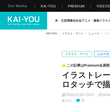
Our Media
KAI-YOU
PREMIUM
VIDEO
本・文芸
情報化社会
アニメ・漫画
イラス
KAI-YOU
イラスト・アート
ニュース
イラ
イラスト・アート
ニュース
この記事はPremium会員
イラストレー
ロタッチで描
2022.07.05 13:07
2024
ありた
0