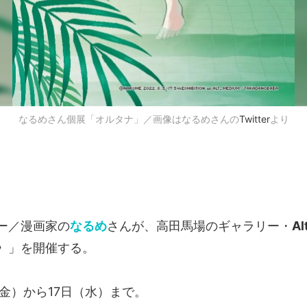
なるめさん個展「オルタナ」／画像はなるめさんの
Twitter
より
ー／漫画家の
なるめ
さんが、高田馬場のギャラリー・
Al
〉
」を開催する。
金）から17日（水）まで。