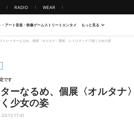
S
RADIO
WEAR
ト・アート
音楽・映像
ゲーム
ストリート
エンタメ
もっと見る
ストレーターなるめ、個展〈オルタナ〉開催 レトロタッチで描く少女の姿
限定です
ターなるめ、個展〈オルタナ
く少女の姿
.03.13 17:41