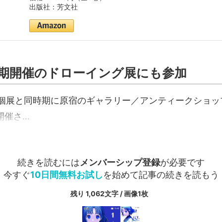
出版社：芳文社
期開催のドローイング展にも参加
個展と同時期に原宿のギャラリー／アンティークショッ
催さ...
続きを読むには
メンバーシップ登録
が必要です
今すぐ
10日間無料お試し
を始めて記事の続きを読もう
残り 1,062文字 / 画像1枚