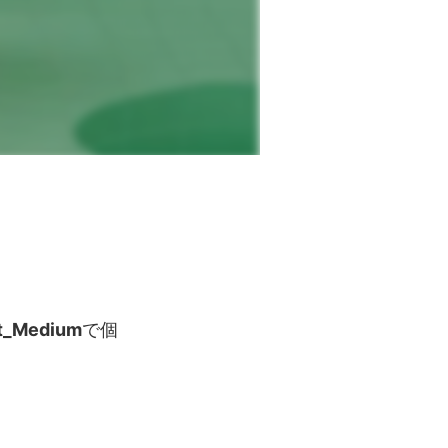
t_Medium
で個