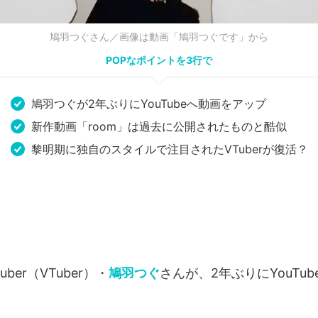
鳩羽つぐさん／画像は動画「鳩羽つぐです」から
POPなポイントを3行で
鳩羽つぐが2年ぶりにYouTubeへ動画をアップ
新作動画「room」は過去に公開されたものと酷似
黎明期に独自のスタイルで注目されたVTuberが復活？
ber（VTuber）・
鳩羽つぐ
さんが、2年ぶりにYouTu