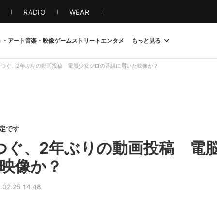
S
RADIO
WEAR
ト・アート
音楽・映像
ゲーム
ストリート
エンタメ
もっと見る
r鳩羽つぐ、2年ぶりの動画投稿 電脳少女シロの番組に届いた映像か？
限定です
鳩羽つぐ、2年ぶりの動画投稿 電
映像か？
.02.25 14:48