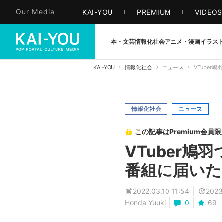
Our Media
KAI-YOU
PREMIUM
VIDEO
本・文芸
情報化社会
アニメ・漫画
イラス
KAI-YOU
情報化社会
ニュース
VTube
情報化社会
ニュース
この記事はPremium会員
VTuber
番組に届いた
2022.03.10 11:54
2023
Honda Yuuki
0
69