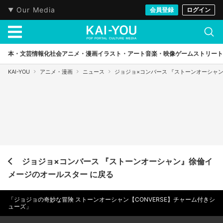
Our Media
会員登録
ログイン
本・文芸
情報化社会
アニメ・漫画
イラスト・アート
音楽・映像
ゲーム
ストリート
KAI-YOU
アニメ・漫画
ニュース
ジョジョ×コンバース 『ストーンオーシャ
ジョジョ×コンバース 『ストーンオーシャン』徐倫イ
メージのオールスター に戻る
「ジョジョの奇妙な冒険 ストーンオーシャン【CONVERSE】チャーム付きシ
ューズ」