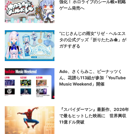
強化！ ホロライブのシール帳×戦略
ゲーム発売へ
“にじさんじの雨女”リゼ・ヘルエス
タの公式グッズ「折りたたみ傘」が
ガチすぎる
Ado、さくらみこ、ピーナッツく
ん、花譜ら113組が参加「YouTube
Music Weekend」開催
『スパイダーマン』最新作、2026年
で最もヒットした映画に 世界興収
11億ドル突破