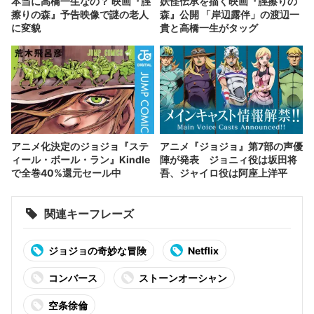
本当に高橋一生なの？ 映画『脛
妖怪伝承を描く映画『脛擦りの
擦りの森』予告映像で謎の老人
森』公開 「岸辺露伴」の渡辺一
に変貌
貴と高橋一生がタッグ
アニメ化決定のジョジョ『ステ
アニメ『ジョジョ』第7部の声優
ィール・ボール・ラン』Kindle
陣が発表 ジョニィ役は坂田将
で全巻40%還元セール中
吾、ジャイロ役は阿座上洋平
関連キーフレーズ
ジョジョの奇妙な冒険
Netflix
コンバース
ストーンオーシャン
空条徐倫