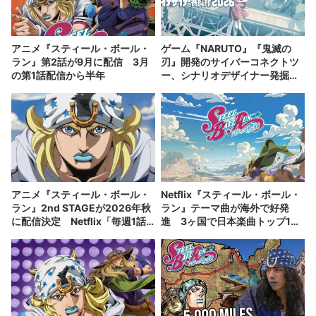
アニメ『スティール・ボール・
ゲーム『NARUTO』『鬼滅の
ラン』第2話が9月に配信 3月
刃』開発のサイバーコネクトツ
の第1話配信から半年
ー、シナリオデザイナー発掘企
画を開催
アニメ『スティール・ボール・
Netflix『スティール・ボール・
ラン』2nd STAGEが2026年秋
ラン』テーマ曲が海外で好発
に配信決定 Netflix「毎週1話
進 3ヶ国で日本楽曲トップ10
ずつ独占先行配信」
入り