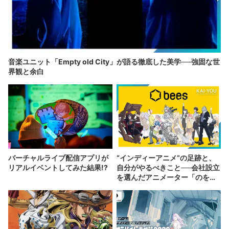
音楽ユニット「Empty old City」が語る徹底した美学──強固な世
界観と余白
バーチャルライブ配信アプリが
“インディーアニメ“の足跡と、
リアルイベントしてみた結果!?
自分がやるべきこと──会社設立
を選んだアニメーター「のを
か」の胸中