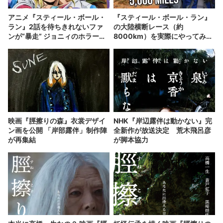
アニメ『スティール・ボール・
『スティール・ボール・ラン』
ラン』2話を待ちきれないファ
の大陸横断レース（約
ンが“暴走” ジョニィのホラー画
8000km）を実際にやってみた
像がネットミーム化
動画が過酷すぎる
映画『脛擦りの森』衣裳デザイ
NHK『岸辺露伴は動かない』完
ン画を公開 「岸部露伴」制作陣
全新作が放送決定 荒木飛呂彦
が再集結
が脚本協力