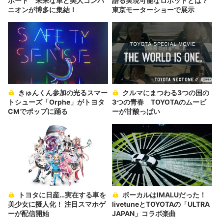
ポート 未来な車と美人コンパ
語る実現可能なロボットとは？
ニオンが博多に集結！
東京モーターショーで展示
きゅんくん参加の光るスマー
クルマにまつわる3つの国の
トシューズ「Orphe」がトヨタ
3つの青春 TOYOTAのムービ
CMでポップに踊る
ーが甘酸っぱい
トヨタに日産…実在する車を
ボーカルはIMALUだった！
美少女に擬人化！ 注目スマホゲ
livetuneとTOYOTAの「ULTRA
ーが配信開始
JAPAN」コラボ楽曲