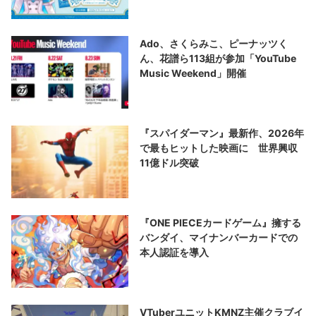
Ado、さくらみこ、ピーナッツく
ん、花譜ら113組が参加「YouTube
Music Weekend」開催
『スパイダーマン』最新作、2026年
で最もヒットした映画に 世界興収
11億ドル突破
『ONE PIECEカードゲーム』擁する
バンダイ、マイナンバーカードでの
本人認証を導入
VTuberユニットKMNZ主催クラブイ