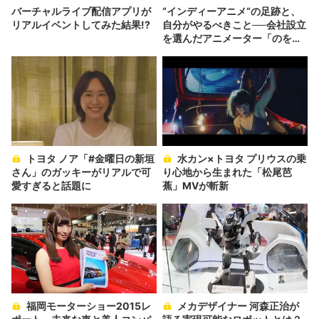
バーチャルライブ配信アプリが
“インディーアニメ“の足跡と、
リアルイベントしてみた結果!?
自分がやるべきこと──会社設立
を選んだアニメーター「のを
か」の胸中
トヨタ ノア「#金曜日の新垣
水カン×トヨタ プリウスの乗
さん」のガッキーがリアルで可
り心地から生まれた「松尾芭
愛すぎると話題に
蕉」MVが斬新
福岡モーターショー2015レ
メカデザイナー 河森正治が