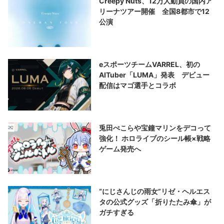
Creepy Nuts、12万人動員の国内ア
リーナツアー開催 全国8都市で12
公演
eスポーツチームVARREL、初の
AITuber「LUMA」発表 デビュー
配信はマゴ選手とコラボ
兎田ぺこらや宝鐘マリンをデコって
強化！ ホロライブのシール帳×戦略
ゲーム発売へ
“にじさんじの雨女”リゼ・ヘルエス
タの公式グッズ「折りたたみ傘」が
ガチすぎる