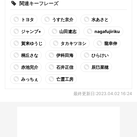
関連キーフレーズ
トヨタ
うすた京介
水あさと
ジャンプ+
山田遼志
nagafujiriku
賀来ゆうじ
タカキツヨシ
龍幸伸
桐丘さな
伊科田海
ひらけい
赤池完介
石井正信
辰巳菜穂
みっちぇ
亡霊工房
最終更新日:2023.04.02 16:24