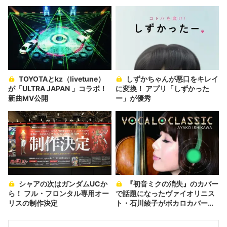
TOYOTAとkz（livetune）
しずかちゃんが悪口をキレイ
が「ULTRA JAPAN 」コラボ！
に変換！ アプリ「しずかった
新曲MV公開
ー」が優秀
シャアの次はガンダムUCか
『初音ミクの消失』のカバー
ら！ フル・フロンタル専用オー
で話題になったヴァイオリニス
リスの制作決定
ト・石川綾子がボカロカバーア
ルバム『VOCALO CLASSIC』
をリリース！