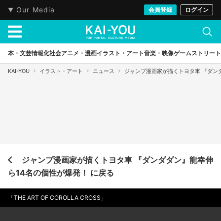
Our Media
会員登録
ログイン
本・文芸
情報化社会
アニメ・漫画
イラスト・アート
音楽・映像
ゲーム
ストリート
KAI-YOU
イラスト・アート
ニュース
ジャンプ漫画家が描くトヨタ車 『ダン
ジャンプ漫画家が描くトヨタ車 『ダンダダン』龍幸伸
ら14名の個性が爆発！ に戻る
「THE ART OF COROLLA CROSS」