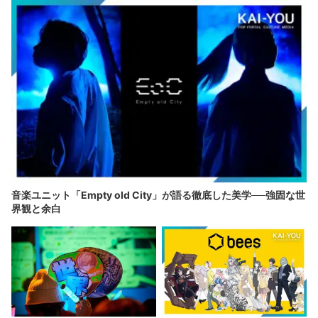
音楽ユニット「Empty old City」が語る徹底した美学──強固な世
界観と余白