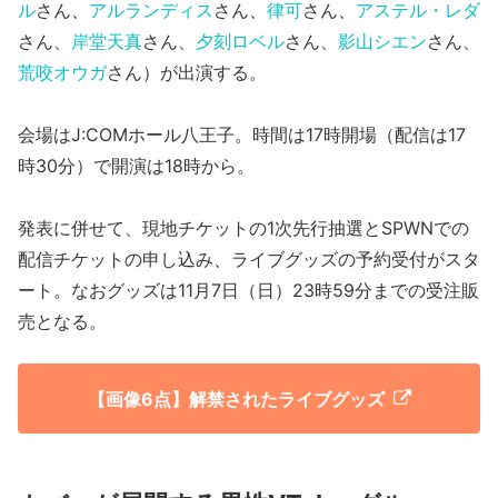
ル
さん、
アルランディス
さん、
律可
さん、
アステル・レダ
さん、
岸堂天真
さん、
夕刻ロベル
さん、
影山シエン
さん、
荒咬オウガ
さん）が出演する。
会場はJ:COMホール八王子。時間は17時開場（配信は17
時30分）で開演は18時から。
発表に併せて、現地チケットの1次先行抽選とSPWNでの
配信チケットの申し込み、ライブグッズの予約受付がスタ
ート。なおグッズは11月7日（日）23時59分までの受注販
売となる。
【画像6点】解禁されたライブグッズ