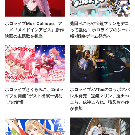
ホロライブMori Calliope、ア
兎田ぺこらや宝鐘マリンをデコ
ニメ『メイドインアビス』新作
って強化！ ホロライブのシール
映画の主題歌を担当
帳×戦略ゲーム発売へ
ホロライブさくらみこ、2ndラ
ホロライブ×VTeeのコラボアパ
イブを開催 “ゲスト出演一切な
レル発売 宝鐘マリン、兎田ぺ
し”の覚悟
こら、戌神ころね、猫又おかゆ
が参加