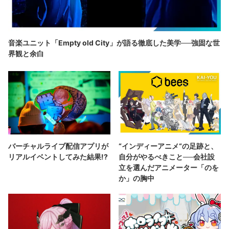
音楽ユニット「Empty old City」が語る徹底した美学──強固な世
界観と余白
バーチャルライブ配信アプリが
“インディーアニメ“の足跡と、
リアルイベントしてみた結果!?
自分がやるべきこと──会社設
立を選んだアニメーター「のを
か」の胸中