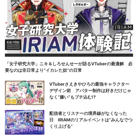
「女子研究大学」ニキ＆しろせんせーが語るVTuberの最適解 必
要なのは非日常より“イカレた奴”の日常
VTuberさえきやひろの最強キャラクター
デザイン術 アバター制作は好きだけじゃ
なく“嫌い”もブチ込む!?
配信者とリスナーの境界線がなくなった
日 IRIAMのリアルイベントは“みんなでつ
くり上げる”