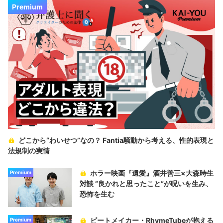
Premium
どこから“わいせつ”なの？ Fantia騒動から考える、性的表現と
法規制の実情
ホラー映画『遺愛』酒井善三×大森時生
Premium
対談 “良かれと思ったこと“が呪いを生み、
恐怖を生む
ビートメイカー・RhymeTubeが抱える
Premium