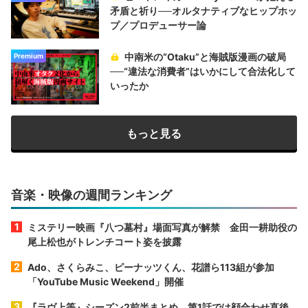
矛盾と祈り──オルタナティブなヒップホッ
プ／プロデューサー論
中南米の“Otaku”と海賊版漫画の破局
Premium
──“違法な消費者”はいかにして合法化して
いったか
もっと見る
音楽・映像の週間ランキング
ミステリー映画『八つ墓村』場面写真が解禁 金田一耕助役の
尾上松也がトレンチコート姿を披露
Ado、さくらみこ、ピーナッツくん、花譜ら113組が参加
「YouTube Music Weekend」開催
『ラヴ上等』シーズン2前半まとめ 第1話では顔合わせ直後