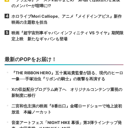
のメンバーが喧嘩に⁉︎
ホロライブMori Calliope、アニメ『メイドインアビス』新作
映画の主題歌を担当
映画『超宇宙刑事ギャバン インフィニティ VS ライヤ』期間限
定上映 新たなギャバンも登場
最新のPOPをお届け！
『THE RIBBON HERO』五十嵐祐貴監督が語る、現代のヒーロ
ー像──手塚治虫『リボンの騎士』の衝撃を再演する
Xの収益配分プログラム終了へ オリジナルコンテンツ重視の
新制度に移行
二宮和也主演の映画『8番出口』金曜ロードショーで地上波初
放送 本編ノーカット
音楽アートフェス「NIGHT HIKE 幕張」第3弾ラインナップ発