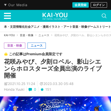
Our Media
会員登録
ログイン
本・文芸
情報化社会
アニメ・漫画
イラスト・アート
音楽・映像
ゲーム
ストリート
KAI-YOU
音楽・映像
ニュース
花咲みやび、夕刻ロベル、影山シエンらホロ
音楽・映像
ニュース
この記事はPremium会員限定です
花咲みやび、夕刻ロベル、影山シエ
ンらホロスターズ全員出演のライブ
開催
2021.10.25 11:24
2023.03.30 05:48
Honda Yuuki
0
151