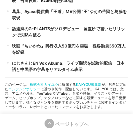
表 吉田夜世、KAIRUIほか40組
葛葉、Ayase提供曲「王道」MV公開 “王”ゆえの苦悩と葛藤を
表現
舐達麻のG-PLANTSがソロデビュー 留置所で書いたリリッ
クで沈黙を破る
映画『ちいかわ』興行収入50億円を突破 観客動員350万人
を記録
にじさんじEN Vox Akuma、ライブ翻訳を試験的配信 日本
語と中国語の字幕をリアルタイム表示
このページは、
株式会社カイユウ
に所属する
KAI-YOU編集部
が、独自に定め
た
コンテンツポリシー
に基づき制作・配信しています。 KAI-YOUでは、文
芸、アニメや漫画、YouTuberやVTuber、音楽や映像、イラストやアート、
ゲーム、ヒップホップ、テクノロジーなどに関する最新ニュースを毎日更新
しています。様々なジャンルを横断するポップカルチャーに関するインタビ
ューやコラム、レポートといったコンテンツをお届けします。
ページトップへ