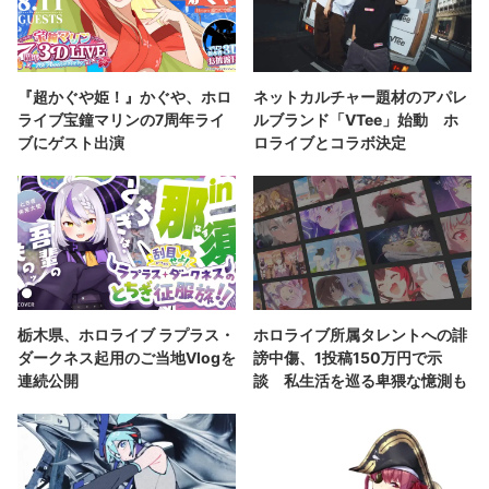
『超かぐや姫！』かぐや、ホロ
ネットカルチャー題材のアパレ
ライブ宝鐘マリンの7周年ライ
ルブランド「VTee」始動 ホ
ブにゲスト出演
ロライブとコラボ決定
栃木県、ホロライブ ラプラス・
ホロライブ所属タレントへの誹
ダークネス起用のご当地Vlogを
謗中傷、1投稿150万円で示
連続公開
談 私生活を巡る卑猥な憶測も