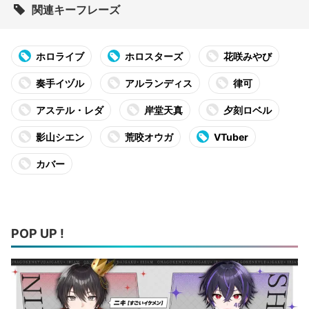
関連キーフレーズ
ホロライブ
ホロスターズ
花咲みやび
奏手イヅル
アルランディス
律可
アステル・レダ
岸堂天真
夕刻ロベル
影山シエン
荒咬オウガ
VTuber
カバー
POP UP !