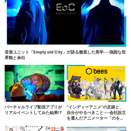
音楽ユニット「Empty old City」が語る徹底した美学──強固な世
界観と余白
バーチャルライブ配信アプリが
“インディーアニメ“の足跡と、
リアルイベントしてみた結果!?
自分がやるべきこと──会社設立
を選んだアニメーター「のを
か」の胸中