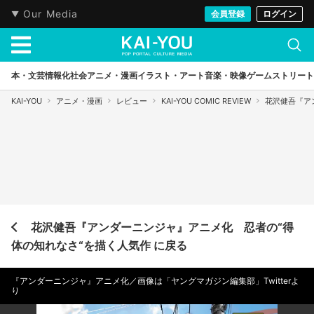
Our Media
会員登録
ログイン
本・文芸
情報化社会
アニメ・漫画
イラスト・アート
音楽・映像
ゲーム
ストリート
KAI-YOU
アニメ・漫画
レビュー
KAI-YOU COMIC REVIEW
花沢健吾『ア
花沢健吾『アンダーニンジャ』アニメ化 忍者の“得
体の知れなさ“を描く人気作 に戻る
『アンダーニンジャ』アニメ化／画像は「ヤングマガジン編集部」Twitterよ
り