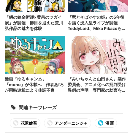
「鋼の錬金術師×黄泉のツガイ
『竜とそばかすの姫』の5年後
展」が開催 節目を迎えた荒川
を描く没入型ライブが開催
弘作品の魅力を体験
TeddyLoid、Mika Pikazoら参
加
漫画『ゆるキャン△』
『みいちゃんと山田さん』製作
『mono』が休載へ 作者あfろ
委員会、アニメ化への批判受け
が同時連載により体調不良
異例の声明 専門家の助言を得
て制作へ
関連キーフレーズ
花沢健吾
アンダーニンジャ
漫画