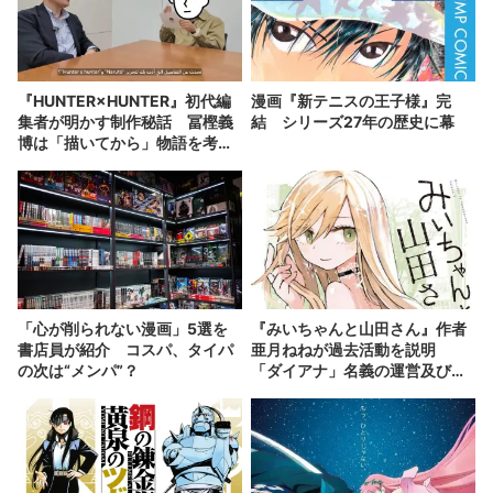
『HUNTER×HUNTER』初代編
漫画『新テニスの王子様』完
集者が明かす制作秘話 冨樫義
結 シリーズ27年の歴史に幕
博は「描いてから」物語を考え
る？
「心が削られない漫画」5選を
『みいちゃんと山田さん』作者
書店員が紹介 コスパ、タイパ
亜月ねねが過去活動を説明
の次は“メンパ”？
「ダイアナ」名義の運営及び原
作への関与を否定