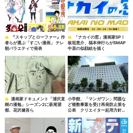
『スキップとローファー』作
「ナカイの窓」漫画家SP！
者らが選ぶ「すごい漫画」 テレ
板垣恵介、福本伸行らがSMAP
朝バラエティで発表
中居の似顔絵を描く
漫画家ドキュメント「浦沢直
小学館、「マンガワン」問題な
樹の漫勉」シーズン2に萩尾望
ど複数事案を受け再発防止策を
都、花沢健吾ら
公表 クリエイター起用方針も
見直し