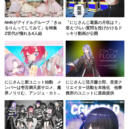
NHKがアイドルグループ「きゅ
「にじさんじ葛葉の月収は？」
るりんってしてみて」を特集
答えづらい質問を投げかけるド
Z世代が憧れる4人組
ッキリ動画が公開
にじさんじ新ユニット始動 メ
にじさんじ弦月藤士郎、音楽ク
ンバーは壱百満天原サロメ、魔
リエイター活動を本格化 他事
界ノりりむ、アンジュ・カトリ
務所のユニットに楽曲提供
ーナ