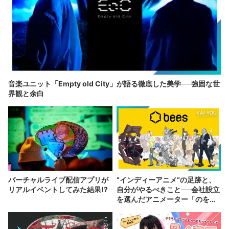
音楽ユニット「Empty old City」が語る徹底した美学──強固な世
界観と余白
バーチャルライブ配信アプリが
“インディーアニメ“の足跡と、
リアルイベントしてみた結果!?
自分がやるべきこと──会社設立
を選んだアニメーター「のを
か」の胸中