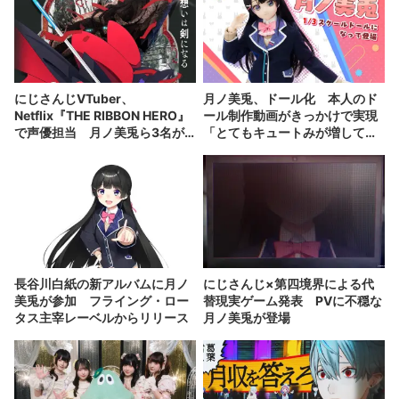
にじさんじVTuber、
月ノ美兎、ドール化 本人のド
Netflix『THE RIBBON HERO』
ール制作動画がきっかけで実現
で声優担当 月ノ美兎ら3名が
「とてもキュートみが増して
出演
る」
長谷川白紙の新アルバムに月ノ
にじさんじ×第四境界による代
美兎が参加 フライング・ロー
替現実ゲーム発表 PVに不穏な
タス主宰レーベルからリリース
月ノ美兎が登場