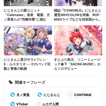
にじさんじの新ユニット
雑誌『CGWORLD』にじさんじ
「Cellmates」発表 葛葉、月
運営ANYCOLORを特集 ROF-
ノ美兎らが“刑務作業”に挑む
MAOライブなどを技術面から解
説
にじさんじ星川サラ×フレン・
すとぷり莉犬、ソニーミュージ
E・ルスタリオ──そのバンド活
ック傘下「SACRA MUSIC」か
動と青春の軌跡
らソロデビュー
関連キーフレーズ
月ノ美兎
にじさんじ
CONTINUE
VTuber
ムカデ人間