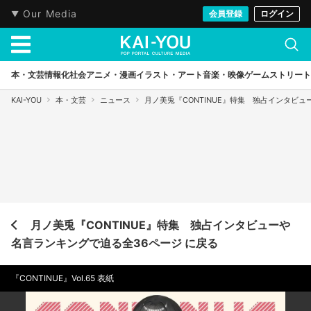
Our Media
会員登録
ログイン
本・文芸
情報化社会
アニメ・漫画
イラスト・アート
音楽・映像
ゲーム
ストリート
KAI-YOU
本・文芸
ニュース
月ノ美兎『CONTINUE』特集 独占インタビ
月ノ美兎『CONTINUE』特集 独占インタビューや
名言ランキングで迫る全36ページ に戻る
『CONTINUE』Vol.65 表紙