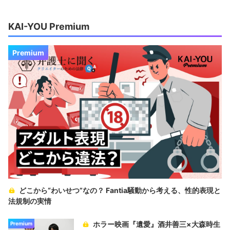
KAI-YOU Premium
Premium
どこから“わいせつ”なの？ Fantia騒動から考える、性的表現と
法規制の実情
ホラー映画『遺愛』酒井善三×大森時生
Premium