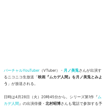
バーチャルYouTuber
（VTuber）・
月ノ美兎
さんが出演す
るニコニコ生放送「
映画『ムカデ人間』を月ノ美兎とみよ
う
」が放送される。
日時は4月28日（火）20時45分から。シリーズ第1作『
ム
カデ人間
』の出演俳優・
北村昭博
さんも電話で参加する予