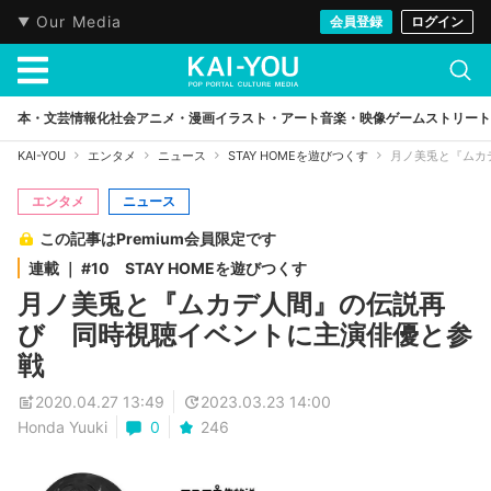
Our Media
会員登録
ログイン
本・文芸
情報化社会
アニメ・漫画
イラスト・アート
音楽・映像
ゲーム
ストリート
KAI-YOU
エンタメ
ニュース
STAY HOMEを遊びつくす
月ノ美兎と『ムカ
エンタメ
ニュース
この記事はPremium会員限定です
連載 ｜ #10 STAY HOMEを遊びつくす
月ノ美兎と『ムカデ人間』の伝説再
び 同時視聴イベントに主演俳優と参
戦
2020.04.27 13:49
2023.03.23 14:00
Honda Yuuki
0
246