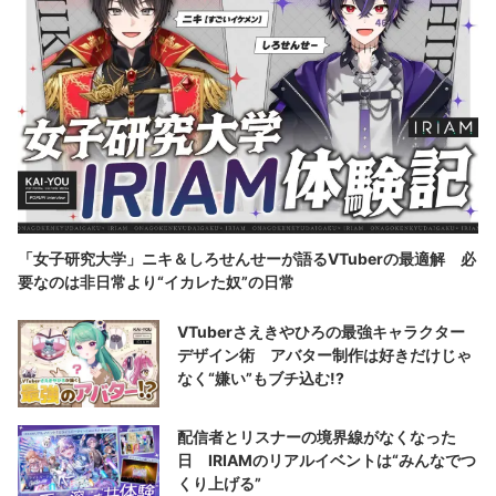
「女子研究大学」ニキ＆しろせんせーが語るVTuberの最適解 必
要なのは非日常より“イカレた奴”の日常
VTuberさえきやひろの最強キャラクター
デザイン術 アバター制作は好きだけじゃ
なく“嫌い”もブチ込む!?
配信者とリスナーの境界線がなくなった
日 IRIAMのリアルイベントは“みんなでつ
くり上げる”