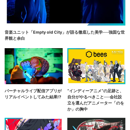
音楽ユニット「Empty old City」が語る徹底した美学──強固な世
界観と余白
バーチャルライブ配信アプリが
“インディーアニメ“の足跡と、
リアルイベントしてみた結果!?
自分がやるべきこと──会社設
立を選んだアニメーター「のを
か」の胸中