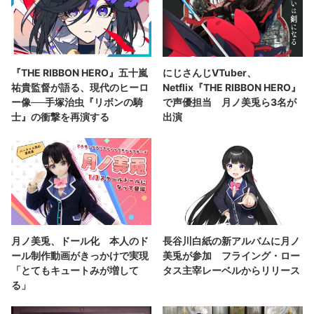
『THE RIBBON HERO』五十嵐
にじさんじVTuber、
祐貴監督が語る、現代のヒーロ
Netflix『THE RIBBON HERO』
ー像──手塚治虫『リボンの騎
で声優担当 月ノ美兎ら3名が
士』の衝撃を再演する
出演
月ノ美兎、ドール化 本人のド
長谷川白紙の新アルバムに月ノ
ール制作動画がきっかけで実現
美兎が参加 フライング・ロー
「とてもキュートみが増して
タス主宰レーベルからリリース
る」