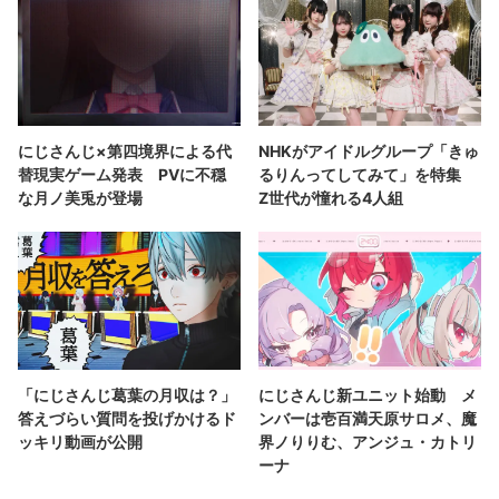
にじさんじ×第四境界による代
NHKがアイドルグループ「きゅ
替現実ゲーム発表 PVに不穏
るりんってしてみて」を特集
な月ノ美兎が登場
Z世代が憧れる4人組
「にじさんじ葛葉の月収は？」
にじさんじ新ユニット始動 メ
答えづらい質問を投げかけるド
ンバーは壱百満天原サロメ、魔
ッキリ動画が公開
界ノりりむ、アンジュ・カトリ
ーナ