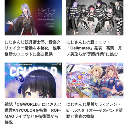
にじさんじ弦月藤士郎、音楽ク
にじさんじの新ユニット
リエイター活動を本格化 他事
「Cellmates」発表 葛葉、月
務所のユニットに楽曲提供
ノ美兎らが“刑務作業”に挑む
雑誌『CGWORLD』にじさんじ
にじさんじ星川サラ×フレン・
運営ANYCOLORを特集 ROF-
E・ルスタリオ──そのバンド活
MAOライブなどを技術面から
動と青春の軌跡
解説