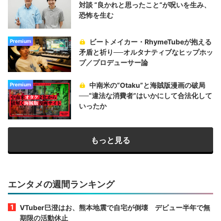
対談 “良かれと思ったこと“が呪いを生み、
恐怖を生む
ビートメイカー・RhymeTubeが抱える
Premium
矛盾と祈り──オルタナティブなヒップホッ
プ／プロデューサー論
中南米の“Otaku”と海賊版漫画の破局
Premium
──“違法な消費者”はいかにして合法化して
いったか
もっと見る
エンタメの週間ランキング
VTuber巳澄はお、熊本地震で自宅が倒壊 デビュー半年で無
期限の活動休止