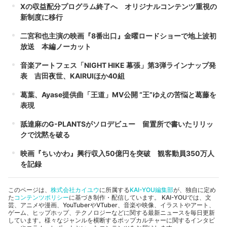
Xの収益配分プログラム終了へ オリジナルコンテンツ重視の
新制度に移行
二宮和也主演の映画『8番出口』金曜ロードショーで地上波初
放送 本編ノーカット
音楽アートフェス「NIGHT HIKE 幕張」第3弾ラインナップ発
表 吉田夜世、KAIRUIほか40組
葛葉、Ayase提供曲「王道」MV公開 “王”ゆえの苦悩と葛藤を
表現
舐達麻のG-PLANTSがソロデビュー 留置所で書いたリリッ
クで沈黙を破る
映画『ちいかわ』興行収入50億円を突破 観客動員350万人
を記録
このページは、
株式会社カイユウ
に所属する
KAI-YOU編集部
が、独自に定め
た
コンテンツポリシー
に基づき制作・配信しています。 KAI-YOUでは、文
芸、アニメや漫画、YouTuberやVTuber、音楽や映像、イラストやアート、
ゲーム、ヒップホップ、テクノロジーなどに関する最新ニュースを毎日更新
しています。様々なジャンルを横断するポップカルチャーに関するインタビ