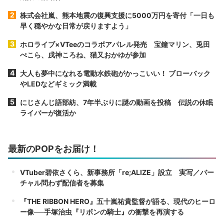
株式会社嵐、熊本地震の復興支援に5000万円を寄付「一日も
早く穏やかな日常が戻りますよう」
ホロライブ×VTeeのコラボアパレル発売 宝鐘マリン、兎田
ぺこら、戌神ころね、猫又おかゆが参加
大人も夢中になれる電動水鉄砲がかっこいい！ ブローバック
やLEDなどギミック満載
にじさんじ語部紡、7年半ぶりに謎の動画を投稿 伝説の休眠
ライバーが復活か
最新のPOPをお届け！
VTuber碧依さくら、新事務所「re;ALIZE」設立 実写／バー
チャル問わず配信者を募集
『THE RIBBON HERO』五十嵐祐貴監督が語る、現代のヒーロ
ー像──手塚治虫『リボンの騎士』の衝撃を再演する