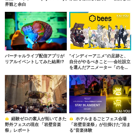
界観と余白
バーチャルライブ配信アプリが
“インディーアニメ“の足跡と、
リアルイベントしてみた結果!?
自分がやるべきこと──会社設立
を選んだアニメーター「のを
か」の胸中
経験ゼロの素人が拓いてきた
ホテルまるごとフェス会場
野外フェスの現在 「岩壁音楽
「岩壁音楽祭」が仕掛けた“泊ま
祭」レポート
る”音楽体験