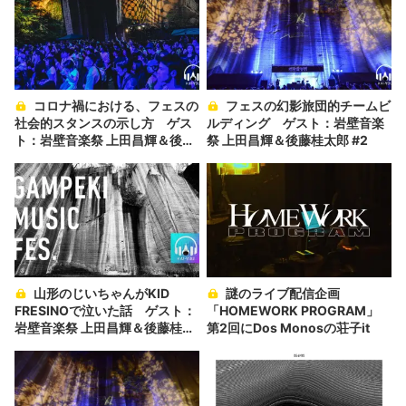
コロナ禍における、フェスの
フェスの幻影旅団的チームビ
社会的スタンスの示し方 ゲス
ルディング ゲスト：岩壁音楽
ト：岩壁音楽祭 上田昌輝＆後藤
祭 上田昌輝＆後藤桂太郎 #2
桂太郎 #3
山形のじいちゃんがKID
謎のライブ配信企画
FRESINOで泣いた話 ゲスト：
「HOMEWORK PROGRAM」
岩壁音楽祭 上田昌輝＆後藤桂太
第2回にDos Monosの荘子it
郎