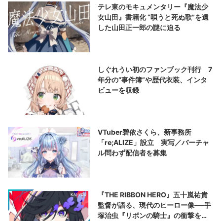
テレ東のモキュメンタリー『魔法少
女山田』書籍化 “唄うと死ぬ歌”を遺
した山田正一郎の謎に迫る
しぐれうい初のファンブック刊行 7
年分の“事件簿”や歴代衣装、インタ
ビューを収録
VTuber碧依さくら、新事務所
「re;ALIZE」設立 実写／バーチャ
ル問わず配信者を募集
『THE RIBBON HERO』五十嵐祐貴
監督が語る、現代のヒーロー像──手
塚治虫『リボンの騎士』の衝撃を再