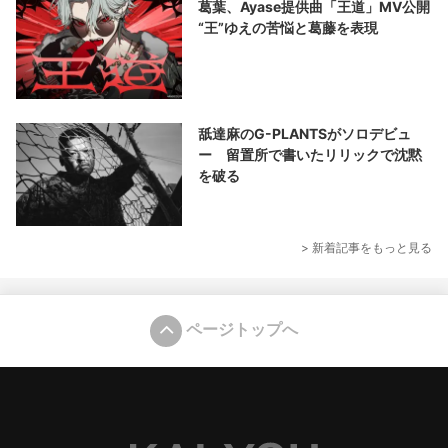
葛葉、Ayase提供曲「王道」MV公開
“王”ゆえの苦悩と葛藤を表現
舐達麻のG-PLANTSがソロデビュ
ー 留置所で書いたリリックで沈黙
を破る
> 新着記事をもっと見る
ページトップへ