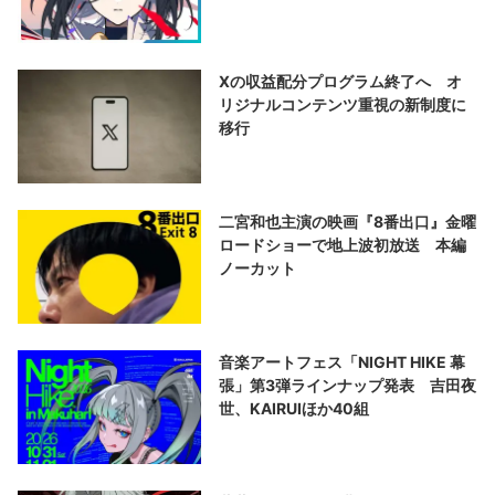
演する
Xの収益配分プログラム終了へ オ
リジナルコンテンツ重視の新制度に
移行
二宮和也主演の映画『8番出口』金曜
ロードショーで地上波初放送 本編
ノーカット
音楽アートフェス「NIGHT HIKE 幕
張」第3弾ラインナップ発表 吉田夜
世、KAIRUIほか40組