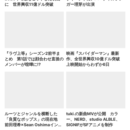
に 世界興収11億ドル突破
ガー理芽が出演
『ラヴ上等』シーズン2前半ま
映画『スパイダーマン』最新
とめ 第1話では顔合わせ直後の
作、全世界興収10億ドル突破
メンバーが喧嘩に⁉︎
上映開始からわずか6日
ルーツとジャンルを横断した
tuki.の新曲MVが公開 カラ
「良質なポップス」の現在地
ー、NERD、studio ALBLE、
前田理希×Sean Oshimaインタ
SIGNIFがSFアニメを制作