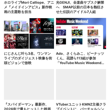
ホロライブMori Calliope、アニ
光GENJI、全楽曲サブスク解禁
メ『メイドインアビス』新作映
へ SMAP以前の日本を熱狂さ
画の主題歌を担当
せた伝説のアイドル7人組
にじさんじ叶ら3名、ワンマン
Ado、さくらみこ、ピーナッツ
ライブのダイジェスト映像を街
くん、花譜ら113組が参加
頭ビジョンで放映
「YouTube Music Weekend」
開催
『スパイダーマン』最新作、
VTuberユニットKMNZ主催クラ
2026年で最もヒットした映画
ブイベントに、バーチャルシン