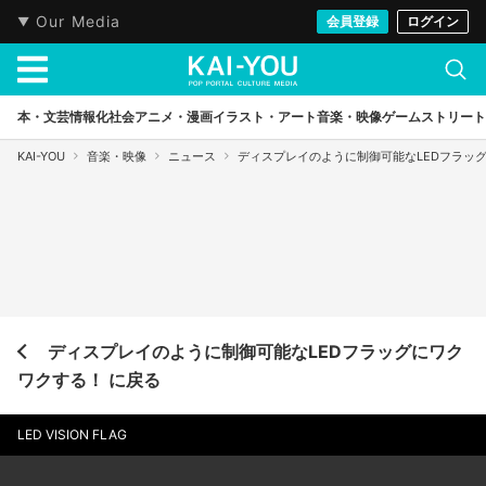
Our Media
会員登録
ログイン
本・文芸
情報化社会
アニメ・漫画
イラスト・アート
音楽・映像
ゲーム
ストリート
KAI-YOU
音楽・映像
ニュース
ディスプレイのように制御可能なLEDフラッ
ディスプレイのように制御可能なLEDフラッグにワク
ワクする！ に戻る
LED VISION FLAG