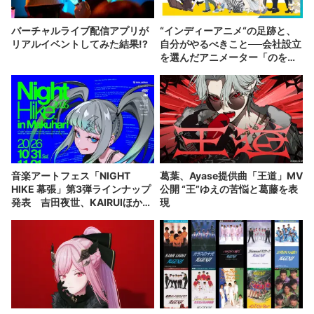
バーチャルライブ配信アプリが
“インディーアニメ“の足跡と、
リアルイベントしてみた結果!?
自分がやるべきこと──会社設立
を選んだアニメーター「のを
か」の胸中
音楽アートフェス「NIGHT
葛葉、Ayase提供曲「王道」MV
HIKE 幕張」第3弾ラインナップ
公開 “王”ゆえの苦悩と葛藤を表
発表 吉田夜世、KAIRUIほか
現
40組