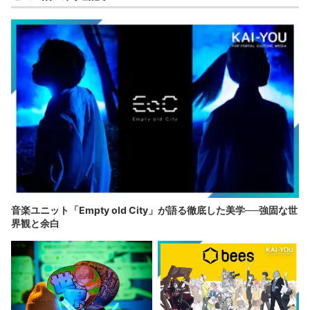
音楽ユニット「Empty old City」が語る徹底した美学──強固な世
界観と余白