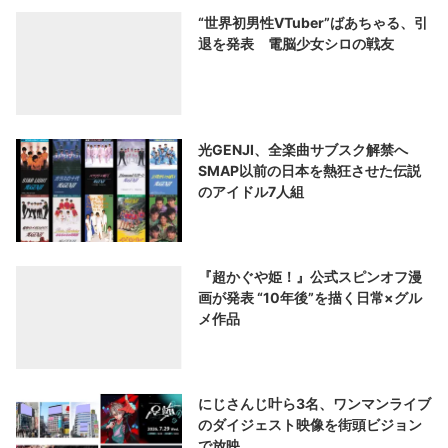
“世界初男性VTuber”ばあちゃる、引
退を発表 電脳少女シロの戦友
光GENJI、全楽曲サブスク解禁へ
SMAP以前の日本を熱狂させた伝説
のアイドル7人組
『超かぐや姫！』公式スピンオフ漫
画が発表 “10年後”を描く日常×グル
メ作品
にじさんじ叶ら3名、ワンマンライブ
のダイジェスト映像を街頭ビジョン
で放映