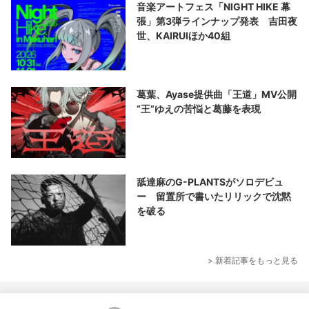
音楽アートフェス「NIGHT HIKE 幕
張」第3弾ラインナップ発表 吉田夜
世、KAIRUIほか40組
葛葉、Ayase提供曲「王道」MV公開
“王”ゆえの苦悩と葛藤を表現
舐達麻のG-PLANTSがソロデビュ
ー 留置所で書いたリリックで沈黙
を破る
> 新着記事をもっと見る