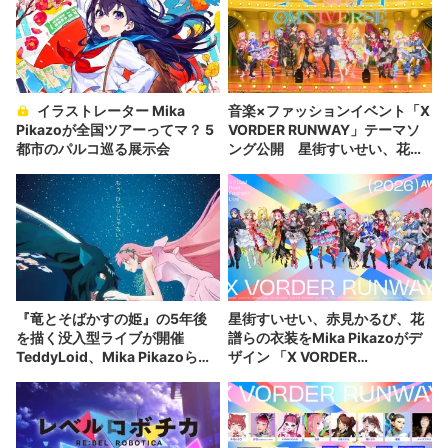
イラストレーター Mika
音楽×ファッションイベント「X
Pikazoが全国ツアーってマ？ 5
VORDER RUNWAY」テーマソ
都市のパルコ巡る展示会
ング公開 星街すいせい、花譜
ら出演者が集結
『竜とそばかすの姫』の5年後
星街すいせい、赤見かるび、花
を描く没入型ライブが開催
譜らの衣装をMika Pikazoがデ
TeddyLoid、Mika Pikazoら参
ザイン 「X VORDER
加
RUNWAY」キービジュアル公開