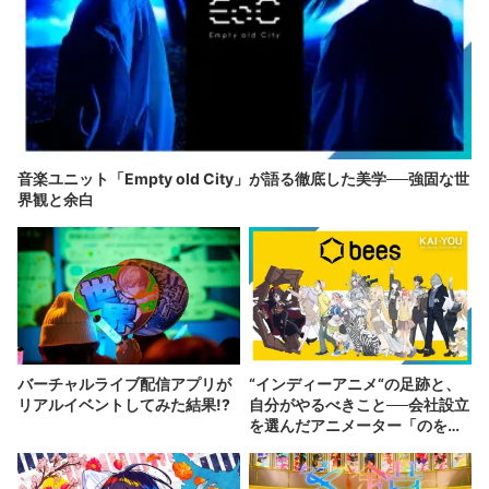
音楽ユニット「Empty old City」が語る徹底した美学──強固な世
界観と余白
バーチャルライブ配信アプリが
“インディーアニメ“の足跡と、
リアルイベントしてみた結果!?
自分がやるべきこと──会社設立
を選んだアニメーター「のを
か」の胸中