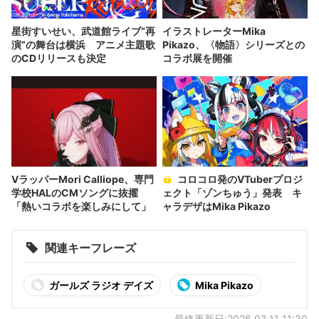
星街すいせい、武道館ライブ“再
イラストレーターMika
演”の舞台は横浜 アニメ主題歌
Pikazo、〈物語〉シリーズとの
のCDリリースも決定
コラボ展を開催
VラッパーMori Calliope、専門
コロコロ発のVTuberプロジ
学校HALのCMソングに抜擢
ェクト「ゾンちゅう」発表 キ
「熱いコラボを楽しみにして」
ャラデザはMika Pikazo
関連キーフレーズ
ガールズ ラジオ デイズ
Mika Pikazo
最終更新日:2026.03.11 11:30