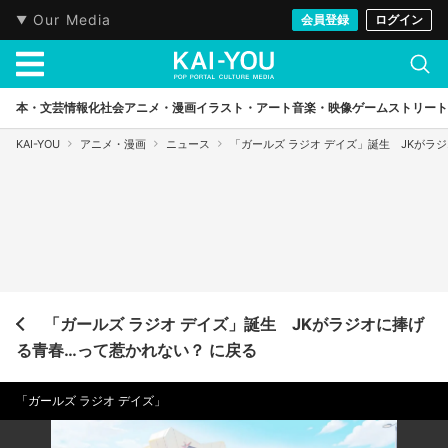
Our Media
会員登録
ログイン
本・文芸
情報化社会
アニメ・漫画
イラスト・アート
音楽・映像
ゲーム
ストリート
KAI-YOU
アニメ・漫画
ニュース
「ガールズ ラジオ デイズ」誕生 JKがラ
「ガールズ ラジオ デイズ」誕生 JKがラジオに捧げ
る青春…って惹かれない？ に戻る
「ガールズ ラジオ デイズ」