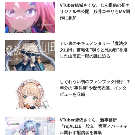
VTuber結城さくな、じん提供の初オ
リジナル曲公開 鮫升コモリもMV制
作に参加
テレ東のモキュメンタリー『魔法少
女山田』書籍化 “唄うと死ぬ歌”を遺
した山田正一郎の謎に迫る
しぐれうい初のファンブック刊行 7
年分の“事件簿”や歴代衣装、インタ
ビューを収録
VTuber碧依さくら、新事務所
「re;ALIZE」設立 実写／バーチャ
ル問わず配信者を募集