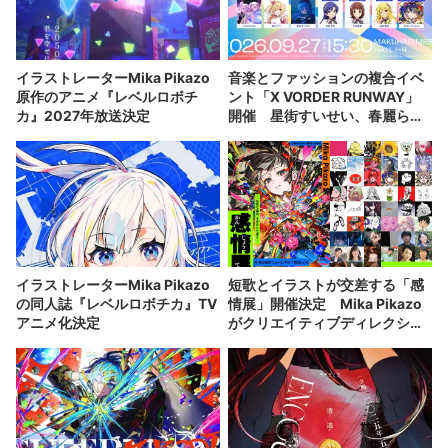
イラストレーターMika Pikazo
音楽とファッションの複合イベ
原作のアニメ『レベルロボチ
ント「X VORDER RUNWAY」
カ』2027年放送決定
開催 星街すいせい、春麗ら出
演
イラストレーターMika Pikazo
短歌とイラストが交差する「感
の同人誌『レベルロボチカ』TV
情展」開催決定 Mika Pikazo
アニメ化決定
がクリエイティブディレクショ
ン