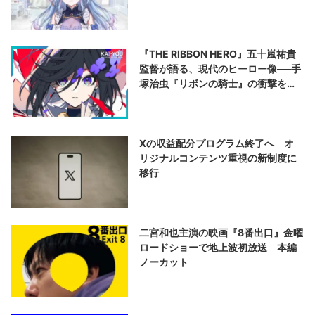
『THE RIBBON HERO』五十嵐祐貴
監督が語る、現代のヒーロー像──手
塚治虫『リボンの騎士』の衝撃を再
演する
Xの収益配分プログラム終了へ オ
リジナルコンテンツ重視の新制度に
移行
二宮和也主演の映画『8番出口』金曜
ロードショーで地上波初放送 本編
ノーカット