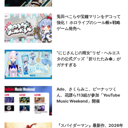
兎田ぺこらや宝鐘マリンをデコって
強化！ ホロライブのシール帳×戦略
ゲーム発売へ
“にじさんじの雨女”リゼ・ヘルエス
タの公式グッズ「折りたたみ傘」が
ガチすぎる
Ado、さくらみこ、ピーナッツく
ん、花譜ら113組が参加「YouTube
Music Weekend」開催
『スパイダーマン』最新作、2026年