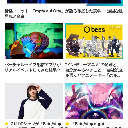
音楽ユニット「Empty old City」が語る徹底した美学──強固な世
界観と余白
バーチャルライブ配信アプリが
“インディーアニメ“の足跡と、
リアルイベントしてみた結果!?
自分がやるべきこと──会社設立
を選んだアニメーター「のを
か」の胸中
GUのTシャツが『Fate/stay
『Fate/stay night