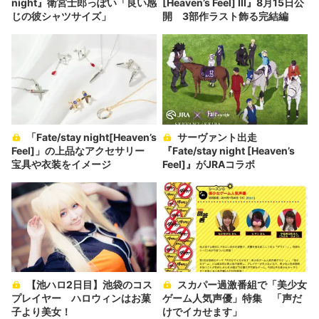
night』衛宮士郎っぽい「良い感
[Heaven’s Feel] III』8月15日公
じの彼シャツサイズ」
開 3部作ラスト飾る完結編
「Fate/stay night[Heaven’s
サーヴァント出走
Feel]」の上品なアクセサリー
『Fate/stay night [Heaven’s
宝具や衣装をイメージ
Feel]』がJRAコラボ
【池ハロ2日目】池袋のコス
スカパー過激番組で「美少女
プレイヤー ハロウィンはお菓
ゲーム人気声優」特集 「声だ
子より美女！
けでイカせます」