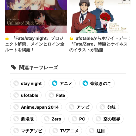
『Fate/stay night』プロジ
ufotableからホワイトデー！
ェクト解禁、メインヒロイン全
『Fate/Zero』時臣とケイネス
ルートを網羅！
のイラストが話題
関連キーフレーズ
stay night
アニメ
奈須きのこ
ufotable
Fate
AnimeJapan 2014
アソビ
分岐
劇場版
Zero
PC
空の境界
マチアソビ
TVアニメ
注目