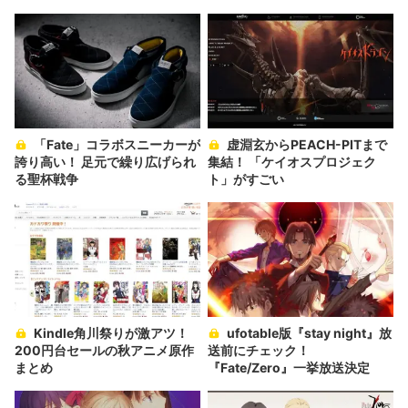
「Fate」コラボスニーカーが
虚淵玄からPEACH-PITまで
誇り高い！ 足元で繰り広げられ
集結！ 「ケイオスプロジェク
る聖杯戦争
ト」がすごい
Kindle角川祭りが激アツ！
ufotable版『stay night』放
200円台セールの秋アニメ原作
送前にチェック！
まとめ
『Fate/Zero』一挙放送決定