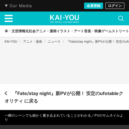
Our Media
会員登録
ログイン
本・文芸
情報化社会
アニメ・漫画
イラスト・アート
音楽・映像
ゲーム
ストリート
KAI-YOU
アニメ・漫画
ニュース
『Fate/stay night』新PVが公開！ 安定のu
『Fate/stay night』新PVが公開！ 安定のufotableク
オリティ に戻る
一瞬のシーンでも細かく書き込まれていることがわかる／PVのサムネイルよ
り