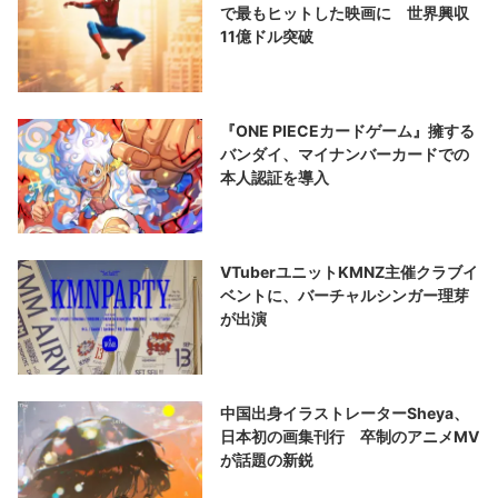
で最もヒットした映画に 世界興収
11億ドル突破
『ONE PIECEカードゲーム』擁する
バンダイ、マイナンバーカードでの
本人認証を導入
VTuberユニットKMNZ主催クラブイ
ベントに、バーチャルシンガー理芽
が出演
中国出身イラストレーターSheya、
日本初の画集刊行 卒制のアニメMV
が話題の新鋭