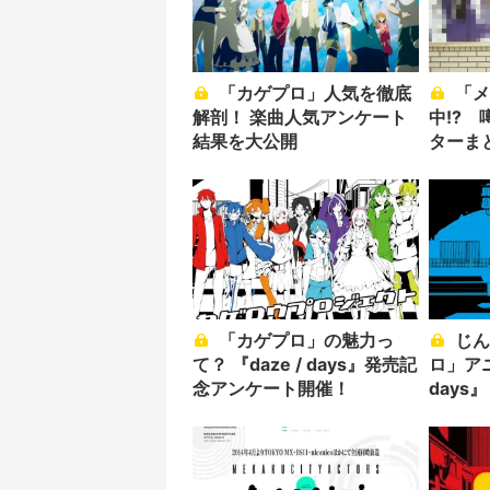
「カゲプロ」人気を徹底
「メカクシ団」全国出張
解剖！ 楽曲人気アンケート
中!?
結果を大公開
ターま
「カゲプロ」の魅力っ
じん、新作は「カゲプ
て？ 『daze / days』発売記
ロ」アニ
念アンケート開催！
days
も