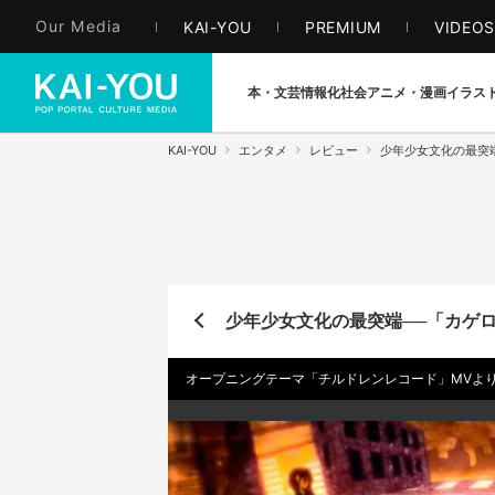
Our Media
KAI-YOU
PREMIUM
VIDEO
本・文芸
情報化社会
アニメ・漫画
イラス
KAI-YOU
エンタメ
レビュー
少年少女文化の最突
少年少女文化の最突端──「カゲ
オープニングテーマ「チルドレンレコード」MVよ