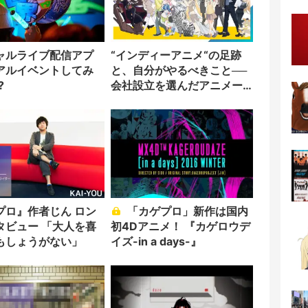
ャルライブ配信アプ
“インディーアニメ“の足跡
アルイベントしてみ
と、自分がやるべきこと──
?
会社設立を選んだアニメー
ター「のをか」の胸中
プロ』作者じん ロン
「カゲプロ」新作は国内
タビュー 「大人を喜
初4Dアニメ！ 『カゲロウデ
もしょうがない」
イズ-in a days-』