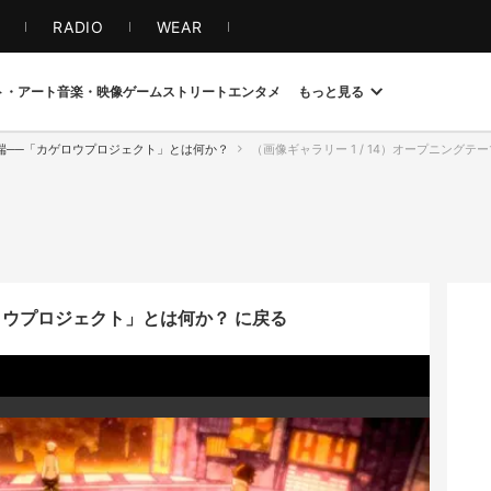
S
RADIO
WEAR
ト・アート
音楽・映像
ゲーム
ストリート
エンタメ
もっと見る
端──「カゲロウプロジェクト」とは何か？
（画像ギャラリー 1 / 14）オープニング
ロウプロジェクト」とは何か？ に戻る
り