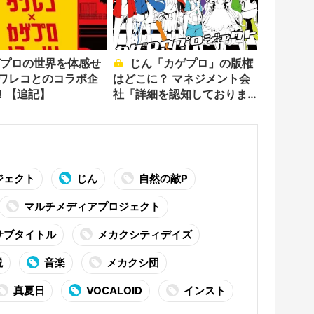
じん「カゲプロ」の版権
タワレコとのコラボ企
はどこに？ マネジメント会
！【追記】
社「詳細を認知しておりま
せん」
ジェクト
じん
自然の敵P
マルチメディアプロジェクト
サブタイトル
メカクシティデイズ
説
音楽
メカクシ団
真夏日
VOCALOID
インスト