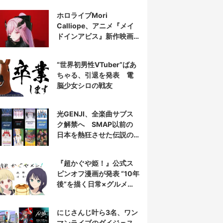
表示
ホロライブMori
Calliope、アニメ『メイ
ドインアビス』新作映画
の主題歌を担当
“世界初男性VTuber”ばあ
ちゃる、引退を発表 電
脳少女シロの戦友
光GENJI、全楽曲サブス
ク解禁へ SMAP以前の
日本を熱狂させた伝説の
アイドル7人組
『超かぐや姫！』公式ス
ピンオフ漫画が発表 “10年
後”を描く日常×グルメ作
品
にじさんじ叶ら3名、ワン
マンライブのダイジェス