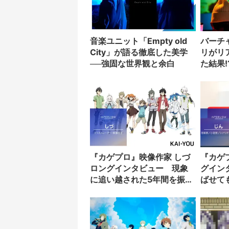
音楽ユニット「Empty old
バーチ
City」が語る徹底した美学
リがリ
──強固な世界観と余白
た結果!
『カゲプロ』映像作家 しづ
『カゲ
ロングインタビュー 現象
グイン
に追い越された5年間を振り
ばせて
返る