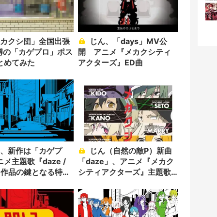
じん、「days」MV公
 噂の「カゲプロ」ポス
開 アニメ『メカクシティ
とめてみた
アクターズ』ED曲
じん（自然の敵P）新曲
メ主題歌『daze /
「daze」、アニメ『メカク
』 作品の鍵となる特典
シティアクターズ』主題歌
に