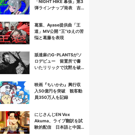
「NIGHT HIKE 幕張」第3
弾ラインナップ発表 吉
田夜世、KAIRUIほか40組
葛葉、Ayase提供曲「王
道」MV公開 “王”ゆえの苦
悩と葛藤を表現
舐達麻のG-PLANTSがソ
ロデビュー 留置所で書
いたリリックで沈黙を破
る
映画『ちいかわ』興行収
入50億円を突破 観客動
員350万人を記録
にじさんじEN Vox
Akuma、ライブ翻訳を試
験的配信 日本語と中国
語の字幕をリアルタイム