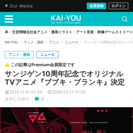
Our Media
会員登録
ログイン
本・文芸
情報化社会
アニメ・漫画
イラスト・アート
音楽・映像
ゲーム
ストリート
KAI-YOU
アニメ・漫画
アニメ
ニュース
サンジゲン10周年記念でオリジ
アニメ・漫画
ニュース
この記事はPremium会員限定です
サンジゲン10周年記念でオリジナル
TVアニメ『ブブキ・ブランキ』決定
2015.11.10 01:34
2026.03.11 11:30
きのしたゆり
0