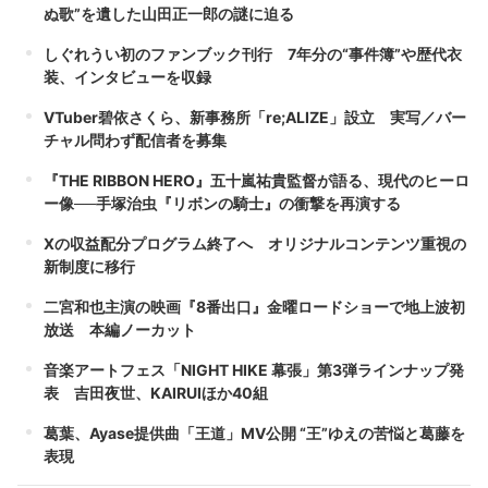
ぬ歌”を遺した山田正一郎の謎に迫る
しぐれうい初のファンブック刊行 7年分の“事件簿”や歴代衣
装、インタビューを収録
VTuber碧依さくら、新事務所「re;ALIZE」設立 実写／バー
チャル問わず配信者を募集
『THE RIBBON HERO』五十嵐祐貴監督が語る、現代のヒーロ
ー像──手塚治虫『リボンの騎士』の衝撃を再演する
Xの収益配分プログラム終了へ オリジナルコンテンツ重視の
新制度に移行
二宮和也主演の映画『8番出口』金曜ロードショーで地上波初
放送 本編ノーカット
音楽アートフェス「NIGHT HIKE 幕張」第3弾ラインナップ発
表 吉田夜世、KAIRUIほか40組
葛葉、Ayase提供曲「王道」MV公開 “王”ゆえの苦悩と葛藤を
表現