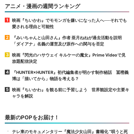
アニメ・漫画の週間ランキング
映画『ちいかわ』でモモンガを嫌いになった人へ──それでも
愛される理由と可能性
『みいちゃんと山田さん』作者 亜月ねねが過去活動を説明
「ダイアナ」名義の運営及び原作への関与を否定
映画『閃光のハサウェイ キルケーの魔女』Prime Videoで見
放題配信決定
『HUNTER×HUNTER』初代編集者が明かす制作秘話 冨樫義
博は「描いてから」物語を考える？
映画『ちいかわ』を観る前に予習しよう 世界観設定や主要キ
ャラを解説
最新のPOPをお届け！
テレ東のモキュメンタリー『魔法少女山田』書籍化 “唄うと死