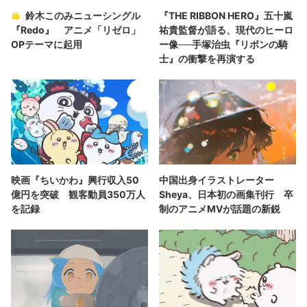
鈴木このみニューシングル
『THE RIBBON HERO』五十嵐
『Redo』 アニメ「リゼロ」
祐貴監督が語る、現代のヒーロ
OPテーマに起用
ー像──手塚治虫『リボンの騎
士』の衝撃を再演する
映画『ちいかわ』興行収入50
中国出身イラストレーター
億円を突破 観客動員350万人
Sheya、日本初の画集刊行 卒
を記録
制のアニメMVが話題の新鋭