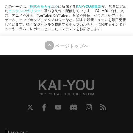
このページは、
株式会社カイユウ
に所属する
KAI-YOU編集部
が、独自に定め
た
コンテンツポリシー
に基づき制作・配信しています。 KAI-YOUでは、文
芸、アニメや漫画、YouTuberやVTuber、音楽や映像、イラストやアート、
ゲーム、ヒップホップ、テクノロジーなどに関する最新ニュースを毎日更新
しています。様々なジャンルを横断するポップカルチャーに関するインタビ
ューやコラム、レポートといったコンテンツをお届けします。
ページトップへ
ARTICLE