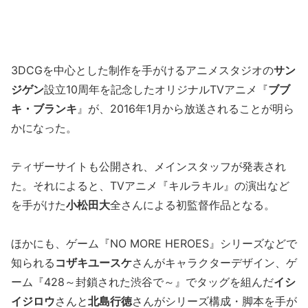
3DCGを中心とした制作を手がけるアニメスタジオの
サン
ジゲン
設立10周年を記念したオリジナルTVアニメ『
ブブ
キ・ブランキ
』が、2016年1月から放送されることが明ら
かになった。
ティザーサイトも公開され、メインスタッフが発表され
た。それによると、TVアニメ『キルラキル』の演出など
を手がけた
小松田大
全さんによる初監督作品となる。
ほかにも、ゲーム『NO MORE HEROES』シリーズなどで
知られる
コザキユースケ
さんがキャラクターデザイン、ゲ
ーム『428～封鎖された渋谷で～』でタッグを組んだ
イシ
イジロウ
さんと
北島行徳
さんがシリーズ構成・脚本を手が