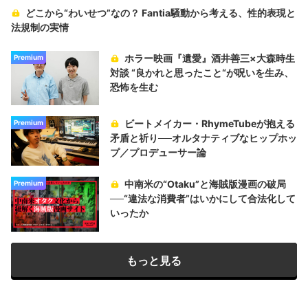
どこから“わいせつ”なの？ Fantia騒動から考える、性的表現と
法規制の実情
ホラー映画『遺愛』酒井善三×大森時生
Premium
対談 “良かれと思ったこと“が呪いを生み、
恐怖を生む
ビートメイカー・RhymeTubeが抱える
Premium
矛盾と祈り──オルタナティブなヒップホッ
プ／プロデューサー論
中南米の“Otaku”と海賊版漫画の破局
Premium
──“違法な消費者”はいかにして合法化して
いったか
もっと見る