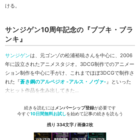
ける。
サンジゲン10周年記念の『ブブキ・ブラ
ンキ』
サンジゲン
は、元ゴンゾの松浦裕暁さんを中心に、2006
年に設立されたアニメスタジオ。3DCG制作でのアニメー
ション制作を中心に手がけ、これまでほぼ3DCGで制作さ
れた『
蒼き鋼のアルペジオ -アルス・ノヴァ-
』といった
大ヒット作品を生み出してきた...
続きを読むには
メンバーシップ登録
が必要です
今すぐ
10日間無料お試し
を始めて記事の続きを読もう
残り 334文字 / 画像2枚