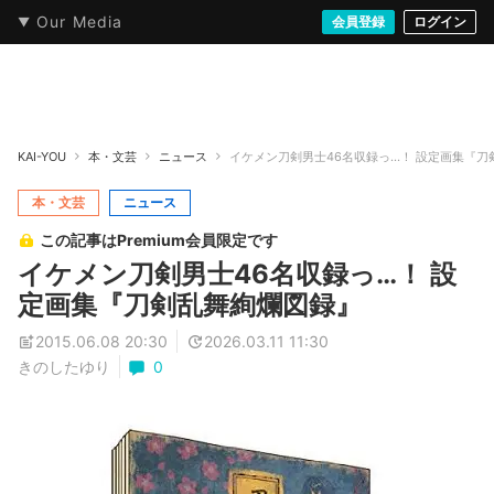
Our Media
本・文芸
情報化社会
アニメ・漫画
イラスト・アート
音楽・映像
会員登録
ゲーム
ログイン
ストリート
KAI-YOU
本・文芸
ニュース
イケメン刀剣男士46名収録っ…！ 設定画集『刀
本・文芸
ニュース
この記事はPremium会員限定です
イケメン刀剣男士46名収録っ…！ 設
定画集『刀剣乱舞絢爛図録』
2015.06.08 20:30
2026.03.11 11:30
きのしたゆり
0