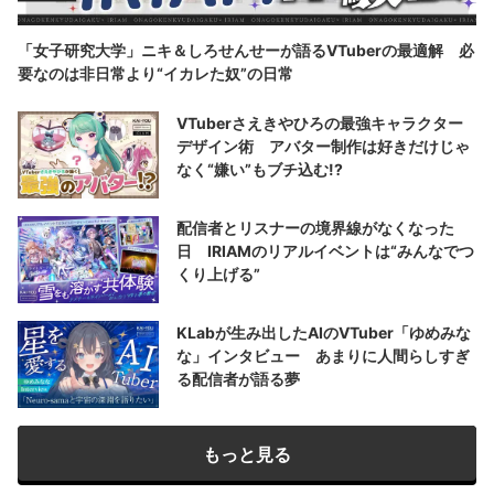
「女子研究大学」ニキ＆しろせんせーが語るVTuberの最適解 必
要なのは非日常より“イカレた奴”の日常
VTuberさえきやひろの最強キャラクター
デザイン術 アバター制作は好きだけじゃ
なく“嫌い”もブチ込む!?
配信者とリスナーの境界線がなくなった
日 IRIAMのリアルイベントは“みんなでつ
くり上げる”
KLabが生み出したAIのVTuber「ゆめみな
な」インタビュー あまりに人間らしすぎ
る配信者が語る夢
もっと見る