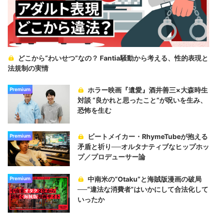
どこから“わいせつ”なの？ Fantia騒動から考える、性的表現と
法規制の実情
ホラー映画『遺愛』酒井善三×大森時生
Premium
対談 “良かれと思ったこと“が呪いを生み、
恐怖を生む
ビートメイカー・RhymeTubeが抱える
Premium
矛盾と祈り──オルタナティブなヒップホッ
プ／プロデューサー論
中南米の“Otaku”と海賊版漫画の破局
Premium
──“違法な消費者”はいかにして合法化して
いったか