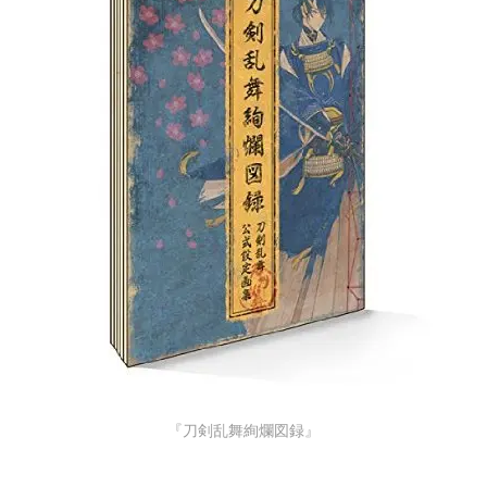
『刀剣乱舞絢爛図録』