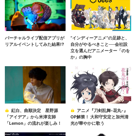
バーチャルライブ配信アプリが
“インディーアニメ“の足跡と、
リアルイベントしてみた結果!?
自分がやるべきこと──会社設
立を選んだアニメーター「のを
か」の胸中
紅白、曲順決定 星野源
アニメ『刀剣乱舞-花丸-』
「アイデア」から米津玄師
OP解禁！ 大和守安定と加州清
「Lemon」の流れが楽しみ！
光が華やかに歌う