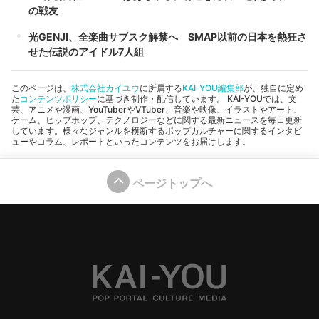
の戦友
光GENJI、全楽曲サブスク解禁へ SMAP以前の日本を熱狂さ
せた伝説のアイドル7人組
このページは、
株式会社カイユウ
に所属する
KAI-YOU編集部
が、独自に定め
た
コンテンツポリシー
に基づき制作・配信しています。 KAI-YOUでは、文
芸、アニメや漫画、YouTuberやVTuber、音楽や映像、イラストやアート、
ゲーム、ヒップホップ、テクノロジーなどに関する最新ニュースを毎日更新
しています。様々なジャンルを横断するポップカルチャーに関するインタビ
ューやコラム、レポートといったコンテンツをお届けします。
ページトップへ