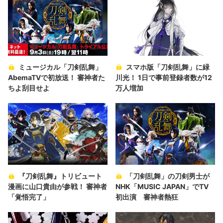
ミュージカル「刀剣乱舞」
スマホ版「刀剣乱舞」に緑
AbemaTVで初放送！ 審神者た
川光！ 1日で事前登録者数が12
ちよ刮目せよ
万人増加
『刀剣乱舞』トリビュート
「刀剣乱舞」の刀剣男士が
漫画に山口貴由が参戦！ 審神者
NHK「MUSIC JAPAN」でTV
「覚悟完了」
初出演 審神者熱狂