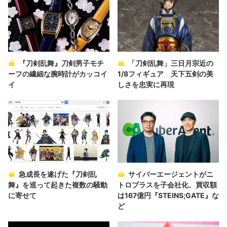
『刀剣乱舞』刀剣男子モチ
「刀剣乱舞」三日月宗近の
ーフの繊細な腕時計がカッコイ
1/8フィギュア 天下五剣の美
イ
しさを忠実に再現
急成長を遂げた『刀剣乱
サイバーエージェントがニ
舞』を巡って起きた複数の騒動
トロプラスを子会社化、買収額
に寄せて
は167億円『STEINS;GATE』な
ど