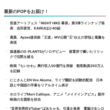
最新のPOPをお届け！
音楽アートフェス「NIGHT HIKE 幕張」第3弾ラインナップ発
表 吉田夜世、KAIRUIほか40組
葛葉、Ayase提供曲「王道」MV公開 “王”ゆえの苦悩と葛藤を
表現
舐達麻のG-PLANTSがソロデビュー 留置所で書いたリリッ
クで沈黙を破る
映画『ちいかわ』興行収入50億円を突破 観客動員350万人
を記録
にじさんじEN Vox Akuma、ライブ翻訳を試験的配信 日本
語と中国語の字幕をリアルタイム表示
ホロライブMori Calliope、アニメ『メイドインアビス』新作
映画の主題歌を担当
“世界初男性VTuber”ばあちゃる、引退を発表 電脳少女シロ