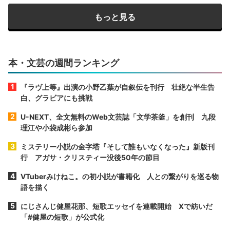
もっと見る
本・文芸の週間ランキング
『ラヴ上等』出演の小野乙葉が自叙伝を刊行 壮絶な半生告
白、グラビアにも挑戦
U-NEXT、全文無料のWeb文芸誌「文学茶釜」を創刊 九段
理江や小袋成彬ら参加
ミステリー小説の金字塔『そして誰もいなくなった』新版刊
行 アガサ・クリスティー没後50年の節目
VTuberみけねこ。の初小説が書籍化 人との繋がりを巡る物
語を描く
にじさんじ健屋花那、短歌エッセイを連載開始 Xで紡いだ
「#健屋の短歌」が公式化