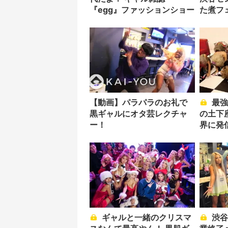
『egg』ファッションショー
た煮フ
【動画】パラパラのお礼で
最強黒ギャル軍団が本気
黒ギャルにオタ芸レクチャ
の土下
ー！
界に発
ギャルと一緒のクリスマ
渋谷ガングロカフェ、営