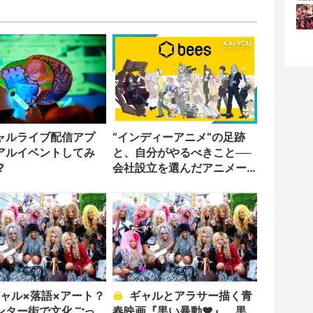
ャルライブ配信アプ
“インディーアニメ“の足跡
アルイベントしてみ
と、自分がやるべきこと──
?
会社設立を選んだアニメー
ター「のをか」の胸中
ギャルとアラサー描く青
ンター街で文化ごっ
春映画『黒い暴動❤︎』 黒