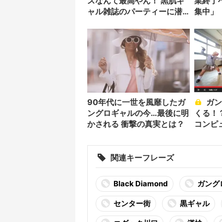
スなんて最高やん！ 黒肌ギ
業終了
ャル雑誌のパーティーに潜
集中」
入
90年代に一世を風靡したガ
ガングロギャルが踊りま
ングロギャルの今…最後に明
くる！
かされる 衝撃の真実とは？
コンピ
ん……
イ！
関連キーフレーズ
Black Diamond
ガング
センター街
黒ギャル