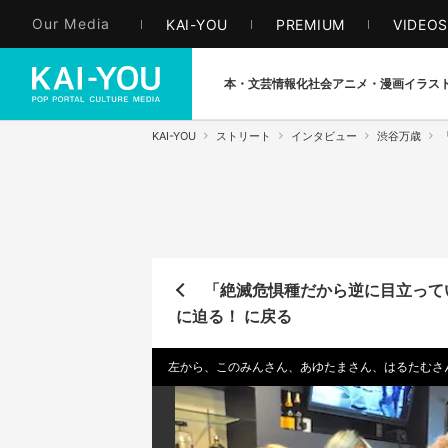
Our Media
KAI-YOU
PREMIUM
VIDEO
本・文芸
情報化社会
アニメ・漫画
イラス
KAI-YOU
ストリート
インタビュー
渋谷万歳
「絶滅危惧種だから逆に目立って
に迫る！ に戻る
左から、このみんさん、あゆたまさん、はるたむさ