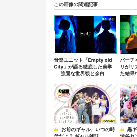
この画像の関連記事
音楽ユニット「Empty old
バーチ
City」が語る徹底した美学
リがリ
──強固な世界観と余白
た結果!
お前のギャル、いつの時
黒ギャル×落語×アート？
代だよ？ ギャル雑誌
渋谷セ