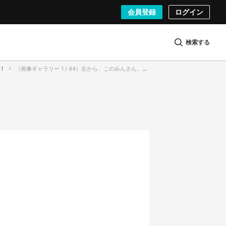
会員登録
ログイン
検索する
！
（画像ギャラリー 1 / 44）左から、このみんさん、あゆたまさん、はるたむさん、ぇりもっこりさん、みゆぴょんさん、バービーさん