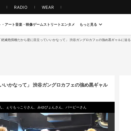
S
RADIO
WEAR
ト・アート
音楽・映像
ゲーム
ストリート
エンタメ
もっと見る
「絶滅危惧種だから逆に目立っていいかなって」 渋谷ガングロカフェの強め黒ギャルに迫る
いいかなって」 渋谷ガングロカフェの強め黒ギャル
ん、ぇりもっこりさん、みゆぴょんさん、バービーさん