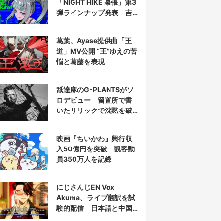
「NIGHT HIKE 幕張」第3
弾ラインナップ発表 吉
田夜世、KAIRUIほか40組
葛葉、Ayase提供曲「王
道」MV公開 “王”ゆえの苦
悩と葛藤を表現
舐達麻のG-PLANTSがソ
ロデビュー 留置所で書
いたリリックで沈黙を破
る
映画『ちいかわ』興行収
入50億円を突破 観客動
員350万人を記録
にじさんじEN Vox
Akuma、ライブ翻訳を試
験的配信 日本語と中国
語の字幕をリアルタイム