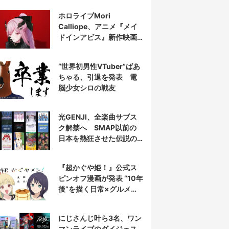
表示
ホロライブMori
Calliope、アニメ『メイ
ドインアビス』新作映画
の主題歌を担当
“世界初男性VTuber”ばあ
ちゃる、引退を発表 電
脳少女シロの戦友
光GENJI、全楽曲サブス
ク解禁へ SMAP以前の
日本を熱狂させた伝説の
アイドル7人組
『超かぐや姫！』公式ス
ピンオフ漫画が発表 “10年
後”を描く日常×グルメ作
品
にじさんじ叶ら3名、ワン
マンライブのダイジェス