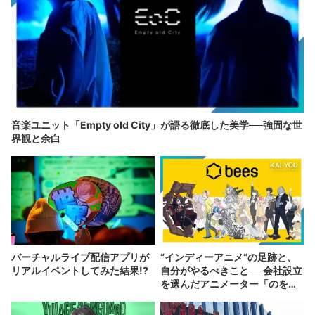
音楽ユニット「Empty old City」が語る徹底した美学──強固な世
界観と余白
バーチャルライブ配信アプリが
“インディーアニメ“の足跡と、
リアルイベントしてみた結果!?
自分がやるべきこと──会社設立
を選んだアニメーター「のを
か」の胸中