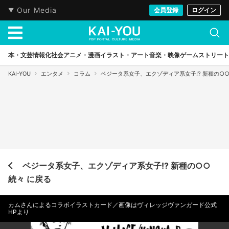
Our Media
会員登録
ログイン
本・文芸
情報化社会
アニメ・漫画
イラスト・アート
音楽・映像
ゲーム
ストリート
KAI-YOU
エンタメ
コラム
ベジータ系女子、エクゾディア系女子!? 新種の○
ベジータ系女子、エクゾディア系女子!? 新種の○○
続々 に戻る
カムさんによるコラボイラストカード／画像はヴィレッジヴァンガード公式
HPより