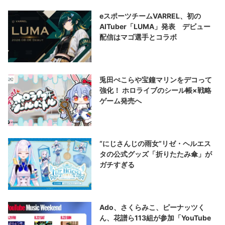
eスポーツチームVARREL、初の
AITuber「LUMA」発表 デビュー
配信はマゴ選手とコラボ
兎田ぺこらや宝鐘マリンをデコって
強化！ ホロライブのシール帳×戦略
ゲーム発売へ
“にじさんじの雨女”リゼ・ヘルエス
タの公式グッズ「折りたたみ傘」が
ガチすぎる
Ado、さくらみこ、ピーナッツく
ん、花譜ら113組が参加「YouTube