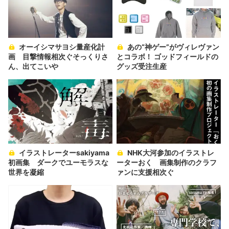
オーイシマサヨシ量産化計
あの“神ゲー”がヴィレヴァン
画 目撃情報相次ぐそっくりさ
とコラボ！ ゴッドフィールドの
ん、出てこいや
グッズ受注生産
イラストレーターsakiyama
NHK大河参加のイラストレ
初画集 ダークでユーモラスな
ーターおく 画集制作のクラフ
世界を凝縮
ァンに支援相次ぐ