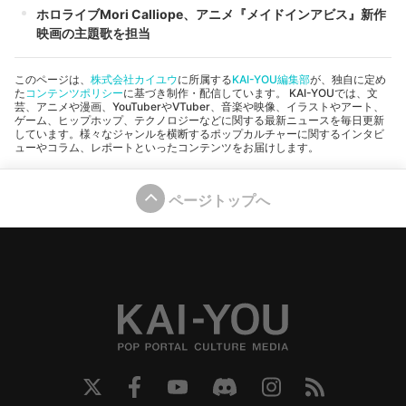
ホロライブMori Calliope、アニメ『メイドインアビス』新作
映画の主題歌を担当
このページは、
株式会社カイユウ
に所属する
KAI-YOU編集部
が、独自に定め
た
コンテンツポリシー
に基づき制作・配信しています。 KAI-YOUでは、文
芸、アニメや漫画、YouTuberやVTuber、音楽や映像、イラストやアート、
ゲーム、ヒップホップ、テクノロジーなどに関する最新ニュースを毎日更新
しています。様々なジャンルを横断するポップカルチャーに関するインタビ
ューやコラム、レポートといったコンテンツをお届けします。
ページトップへ