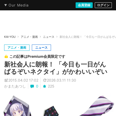
Our Media
本・文芸
情報化社会
アニメ・漫画
イラスト・アート
音楽・映像
会員登録
ゲーム
ログイン
ストリート
KAI-YOU
アニメ・漫画
ニュース
新社会人に朗報！ 「今日も一日がんばるぞ
アニメ・漫画
ニュース
この記事はPremium会員限定です
新社会人に朗報！ 「今日も一日がん
ばるぞいネクタイ」がかわいいぞい
2015.04.02 17:02
2026.03.11 11:30
かまたあつし
0
225