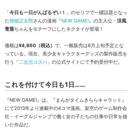
「
今日も一日がんばるぞい！
」のセリフで一躍話題となっ
た
得能正太郎
さんの漫画『
NEW GAME!
』の主人公・
涼風
青葉
ちゃんをモチーフにしたネクタイが登場！
価格は
¥4,860（税込）
で、一般販売は6月上旬予定とな
っている。現在、美少女キャラクターグッズの製作販売を
行う「
二次元コスパ
」の公式サイトにて予約受付中だ。
これを付けて今日も1日……
『NEW GAME!』は、『まんがタイムきららキャラット』
にて2013年より連載中の4コマ漫画。架空のゲーム制作会
社・イーグルジャンプで働く女の子たちの仕事や日常を描
いた作品だ。