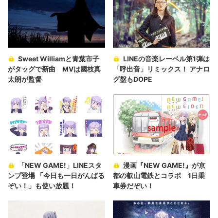
Sweet Williamと青葉市子
LINEの音楽レーベル第1弾は
がタッグで新曲 MVは國枝真
「呼出音」リミックス！ アナロ
太朗が監督
グ盤もDOPE
「NEW GAME!」LINEスタ
漫画『NEW GAME!』が京
ンプ登場 「今日も一日がんばる
都の叡山電鉄とコラボ 1日乗
ぞい！」も使い放題！
車券だぞい！