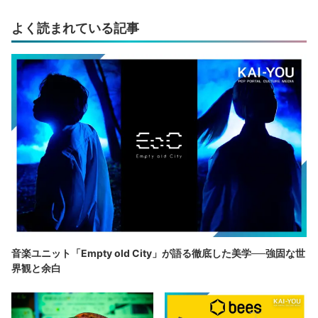
よく読まれている記事
音楽ユニット「Empty old City」が語る徹底した美学──強固な世
界観と余白