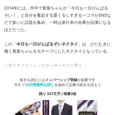
2014年には、作中で青葉ちゃんが「今日も一日がんばる
ぞい！」と自分を奮起する愛くるしすぎる一コマがSNSな
どで多いに話題を集め、一時は単行本の在庫が品薄になる
ほどだった。
この「
今日も一日がんばるぞいネクタイ
」は、ひたむきに
働く青葉ちゃんをモチーフにしたネクタイとなっている。
一見スタイリッシュなボーダータイに見え...
続きを読むには
メンバーシップ登録
が必要です
今すぐ
10日間無料お試し
を始めて記事の続きを読もう
残り 337文字 / 画像3枚