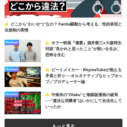
どこから“わいせつ”なの？ Fantia騒動から考える、性的表現と
法規制の実情
ホラー映画『遺愛』酒井善三×大森時生
Premium
対談 “良かれと思ったこと“が呪いを生み、
恐怖を生む
ビートメイカー・RhymeTubeが抱える
Premium
矛盾と祈り──オルタナティブなヒップホッ
プ／プロデューサー論
中南米の“Otaku”と海賊版漫画の破局
Premium
──“違法な消費者”はいかにして合法化して
いったか
もっと見る