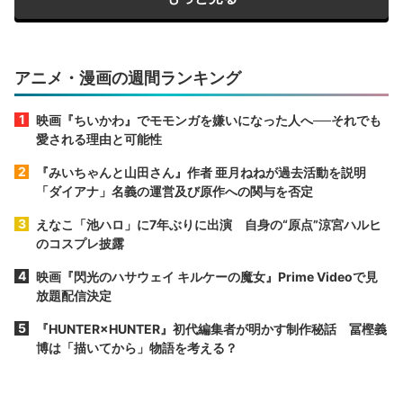
アニメ・漫画の週間ランキング
映画『ちいかわ』でモモンガを嫌いになった人へ──それでも
愛される理由と可能性
『みいちゃんと山田さん』作者 亜月ねねが過去活動を説明
「ダイアナ」名義の運営及び原作への関与を否定
えなこ「池ハロ」に7年ぶりに出演 自身の“原点”涼宮ハルヒ
のコスプレ披露
映画『閃光のハサウェイ キルケーの魔女』Prime Videoで見
放題配信決定
『HUNTER×HUNTER』初代編集者が明かす制作秘話 冨樫義
博は「描いてから」物語を考える？