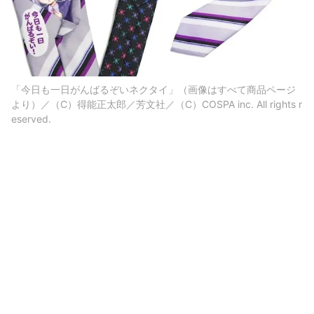
「今日も一日がんばるぞいネクタイ」（画像はすべて商品ページ
より）／（C）得能正太郎／芳文社／（C）COSPA inc. All rights r
eserved.