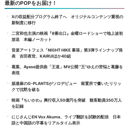
最新のPOPをお届け！
Xの収益配分プログラム終了へ オリジナルコンテンツ重視の
新制度に移行
二宮和也主演の映画『8番出口』金曜ロードショーで地上波初
放送 本編ノーカット
音楽アートフェス「NIGHT HIKE 幕張」第3弾ラインナップ発
表 吉田夜世、KAIRUIほか40組
葛葉、Ayase提供曲「王道」MV公開 “王”ゆえの苦悩と葛藤を
表現
舐達麻のG-PLANTSがソロデビュー 留置所で書いたリリッ
クで沈黙を破る
映画『ちいかわ』興行収入50億円を突破 観客動員350万人
を記録
にじさんじEN Vox Akuma、ライブ翻訳を試験的配信 日本
語と中国語の字幕をリアルタイム表示