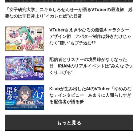
「女子研究大学」ニキ＆しろせんせーが語るVTuberの最適解 必
要なのは非日常より“イカレた奴”の日常
VTuberさえきやひろの最強キャラクター
デザイン術 アバター制作は好きだけじゃ
なく“嫌い”もブチ込む!?
配信者とリスナーの境界線がなくなった
日 IRIAMのリアルイベントは“みんなでつ
くり上げる”
KLabが生み出したAIのVTuber「ゆめみな
な」インタビュー あまりに人間らしすぎ
る配信者が語る夢
もっと見る