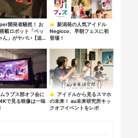
新潟発の人気アイドル
搭載ロボット「ペッ
Negicco、早朝フェスに初
ゃん」がヤバい【追
登場！
】
アイドルから見るスマホ
─4Kで見る映像は一味
の未来！ au未来研究所キッ
！
クオフイベントをレポ