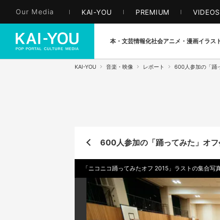
Our Media
KAI-YOU
PREMIUM
VIDEO
本・文芸
情報化社会
アニメ・漫画
イラス
KAI-YOU
音楽・映像
レポート
600人参加の「踊
600人参加の「踊ってみた」オフ
「ニコニコ踊ってみたオフ 2015」ラストの集合写