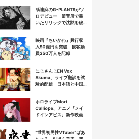
舐達麻のG-PLANTSがソ
ロデビュー 留置所で書
いたリリックで沈黙を破
る
映画『ちいかわ』興行収
入50億円を突破 観客動
員350万人を記録
にじさんじEN Vox
Akuma、ライブ翻訳を試
験的配信 日本語と中国
語の字幕をリアルタイム
表示
ホロライブMori
Calliope、アニメ『メイ
ドインアビス』新作映画
の主題歌を担当
“世界初男性VTuber”ばあ
ちゃる、引退を発表 電