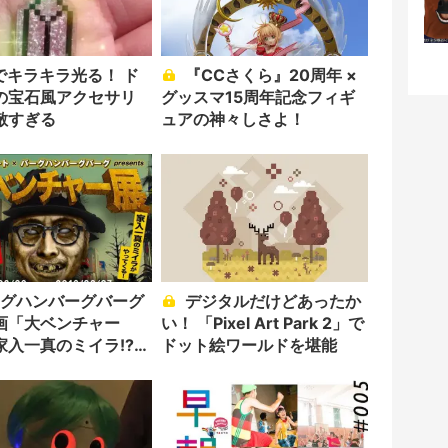
『CCさくら』20周年 ×
の宝石風アクセサリ
グッスマ15周年記念フィギ
敵すぎる
ュアの神々しさよ！
デジタルだけどあったか
画「大ベンチャー
い！ 「Pixel Art Park 2」で
家入一真のミイラ!?
ドット絵ワールドを堪能
著名人集結