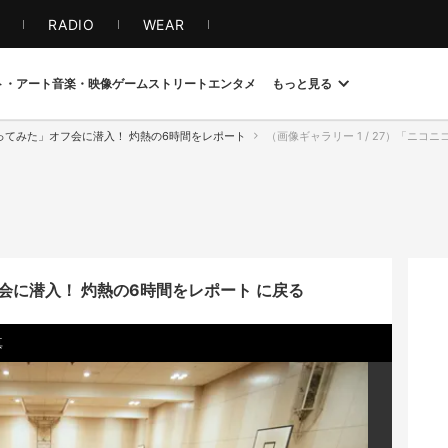
S
RADIO
WEAR
ト・アート
音楽・映像
ゲーム
ストリート
エンタメ
もっと見る
ってみた」オフ会に潜入！ 灼熱の6時間をレポート
（画像ギャラリー 1 / 27）「ニコ
会に潜入！ 灼熱の6時間をレポート に戻る
真