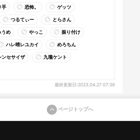
り手
恐怖。
ゲッツ
つるてぃー
とらさん
みうめ
やっこ
振り付け
ハレ晴レユカイ
めろちん
シンセサイザ
九瓏ケント
最終更新日:2023.04.27 07:36
ページトップへ