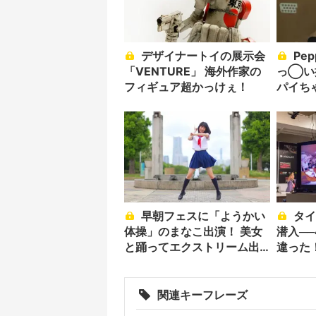
デザイナートイの展示会
Pepper開発者騒然！ お
「VENTURE」 海外作家の
っ◯い
フィギュア超かっけぇ！
パイち
記あり
早朝フェスに「ようかい
タイムラプス部オフ会に
体操」のまなこ出演！ 美女
潜入─
と踊ってエクストリーム出
違った
社
関連キーフレーズ