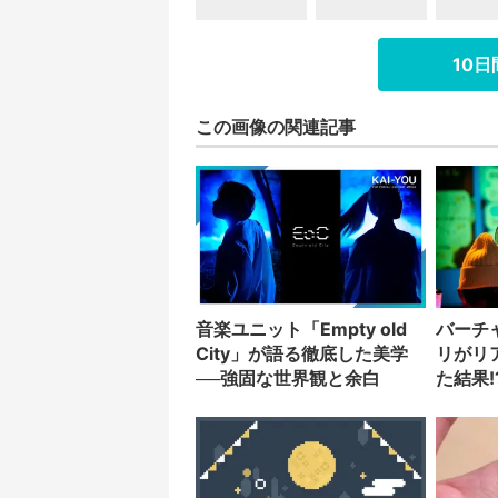
10
この画像の関連記事
音楽ユニット「Empty old
バーチ
City」が語る徹底した美学
リがリ
──強固な世界観と余白
た結果!