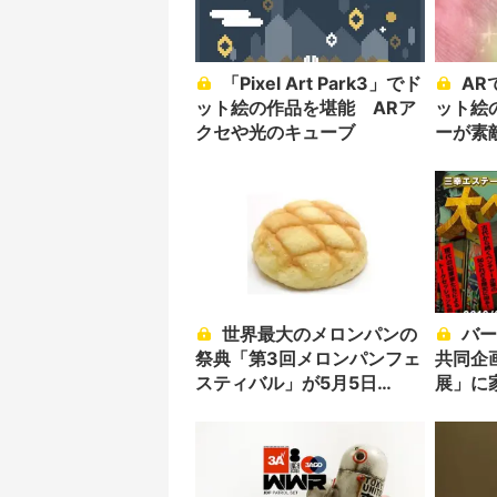
「Pixel Art Park3」でド
ARでキラキラ光る！ ド
ット絵の作品を堪能 ARア
ット絵
クセや光のキューブ
ーが素
世界最大のメロンパンの
バーグハンバーグバーグ
祭典「第3回メロンパンフェ
共同企
スティバル」が5月5日
展」に
（木・祝）に東京で開催！
ネット