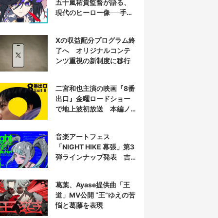
五十嵐祐貴監督が語る、
現代のヒーロー像──手塚
治虫『リボンの騎士』の
衝撃を再演する
Xの収益配分プログラム終
了へ オリジナルコンテ
ンツ重視の新制度に移行
二宮和也主演の映画『8番
出口』金曜ロードショー
で地上波初放送 本編ノ
ーカット
音楽アートフェス
「NIGHT HIKE 幕張」第3
弾ラインナップ発表 吉
田夜世、KAIRUIほか40組
葛葉、Ayase提供曲「王
道」MV公開 “王”ゆえの苦
悩と葛藤を表現