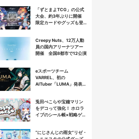
「ずとまよTCG」の公式
大会、約3年ぶりに開催
限定カードやグッズも登
場
Creepy Nuts、12万人動
員の国内アリーナツアー
開催 全国8都市で12公演
eスポーツチーム
VARREL、初の
AITuber「LUMA」発表
デビュー配信はマゴ選手
とコラボ
兎田ぺこらや宝鐘マリン
をデコって強化！ ホロラ
イブのシール帳×戦略ゲー
ム発売へ
“にじさんじの雨女”リゼ・
ヘルエスタの公式グッズ