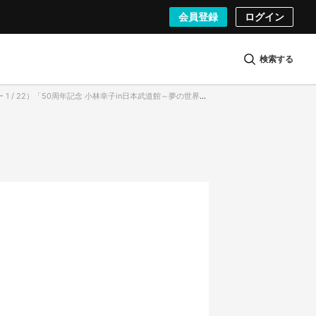
会員登録
ログイン
検索する
50周年記念 小林幸子in日本武道館～夢の世界～」1993年の紅白歌合戦で披露された衣装「ペガサス」幅14m 高さ8m