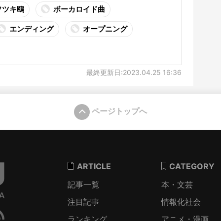
ソツキ鴎
ボーカロイド曲
エンディング
オープニング
最終更新日:2023.04.25 16:36
ページトップへ
ARTICLE
CATEGORY
記事一覧
本・文芸
注目記事
情報化社会
ランキング
アニメ・漫画