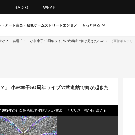
S
RADIO
WEAR
ト・アート
音楽・映像
ゲーム
ストリート
エンタメ
もっと見る
すか？」 会場「？」 小林幸子50周年ライブの武道館で何が起きたのか
（画像ギャラリー 1 / 22）「
？」 小林幸子50周年ライブの武道館で何が起きた
1993年の紅白歌合戦で披露された衣装「ペガサス」幅14m 高さ8m