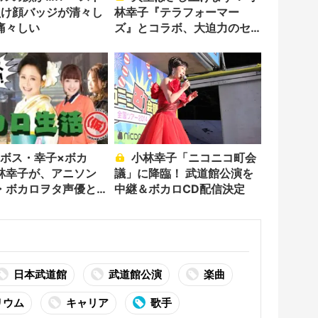
負け顔バッジが清々し
林幸子『テラフォーマー
痛々しい
ズ』とコラボ、大迫力のセ
ミに
小林幸子「ニコニコ町会
林幸子が、アニソン
議」に降臨！ 武道館公演を
・ボカロヲタ声優と3
中継＆ボカロCD配信決定
日本武道館
武道館公演
楽曲
リウム
キャリア
歌手