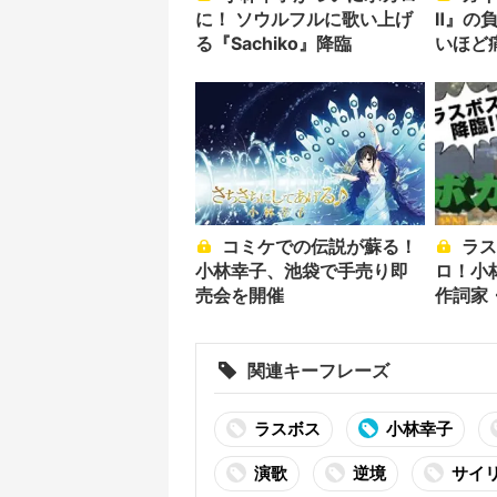
に！ ソウルフルに歌い上げ
Ⅱ』の
る『Sachiko』降臨
いほど
コミケでの伝説が蘇る！
ラスボス・幸子×ボカ
小林幸子、池袋で手売り即
ロ！小
売会を開催
作詞家
姉妹に
関連キーフレーズ
ラスボス
小林幸子
演歌
逆境
サイ