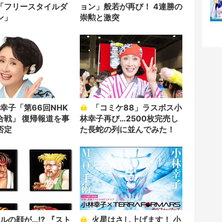
「フリースタイルダ
ョン」般若が再び！ 4連勝の
ン」
崇勲と激突
「コミケ88」ラスボス小
合戦」 復帰報道を事
林幸子再び…2500枚完売し
否定
た長蛇の列に並んでみた！
火星はさし上げます！ 小