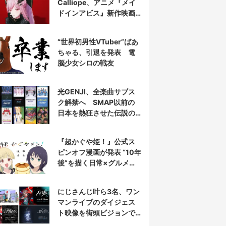
Calliope、アニメ『メイ
ドインアビス』新作映画
の主題歌を担当
“世界初男性VTuber”ばあ
ちゃる、引退を発表 電
脳少女シロの戦友
光GENJI、全楽曲サブス
ク解禁へ SMAP以前の
日本を熱狂させた伝説の
アイドル7人組
『超かぐや姫！』公式ス
ピンオフ漫画が発表 “10年
後”を描く日常×グルメ作
品
にじさんじ叶ら3名、ワン
マンライブのダイジェス
ト映像を街頭ビジョンで
放映