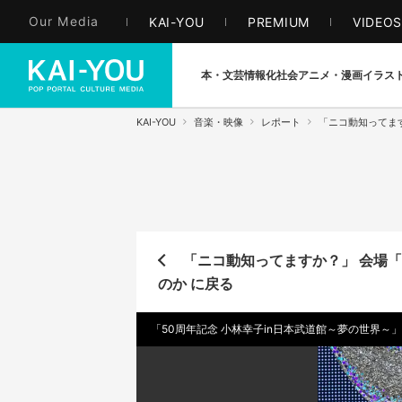
Our Media
KAI-YOU
PREMIUM
VIDEO
本・文芸
情報化社会
アニメ・漫画
イラス
KAI-YOU
音楽・映像
レポート
「ニコ動知ってま
「ニコ動知ってますか？」 会場「
のか に戻る
「50周年記念 小林幸子in日本武道館～夢の世界～」