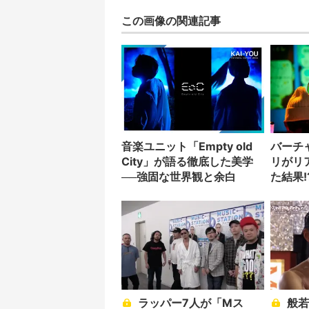
この画像の関連記事
音楽ユニット「Empty old
バーチ
City」が語る徹底した美学
リがリ
──強固な世界観と余白
た結果!
ラッパー7人が「Mス
般若がKREVAに突然の宣