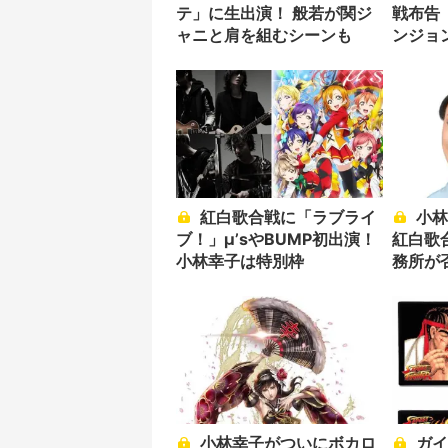
テ」に生出演！ 般若が関ジ
戦布告
ャニと肩を組むシーンも
ンジョ
紅白歌合戦に「ラブライ
小林幸子「第66回NHK
ブ！」μ’sやBUMP初出演！
紅白歌
小林幸子は特別枠
務所が
小林幸子がついにボカロ
ガイルの顔が…!? 『スト