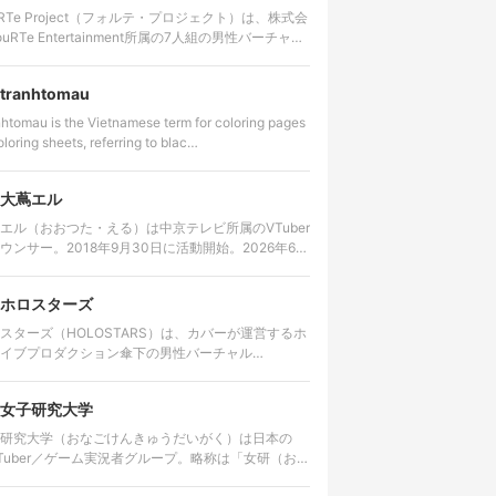
uRTe Project（フォルテ・プロジェクト）は、株式会
ouRTe Entertainment所属の7人組の男性バーチャル
ドルグループ。2025年8月に始動が発表さ…
tranhtomau
htomau is the Vietnamese term for coloring pages
oloring sheets, referring to blac…
大蔦エル
エル（おおつた・える）は中京テレビ所属のVTuber
ウンサー。2018年9月30日に活動開始。2026年6月
日をもって活動を終了する。
ホロスターズ
スターズ（HOLOSTARS）は、カバーが運営するホ
イブプロダクション傘下の男性バーチャル
uTuber（VTuber）グループ。
女子研究大学
研究大学（おなごけんきゅうだいがく）は日本の
uTuber／ゲーム実況者グループ。略称は「女研（おな
）」。主にYouTubeで活動しており、ゲーム実況や