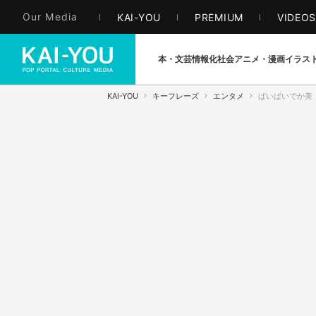
Our Media
KAI-YOU
PREMIUM
VIDEO
本・文芸
情報化社会
アニメ・漫画
イラス
KAI-YOU
キーフレーズ
エンタメ
ぱいぱいでか美