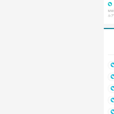
バラ
MW
ルア