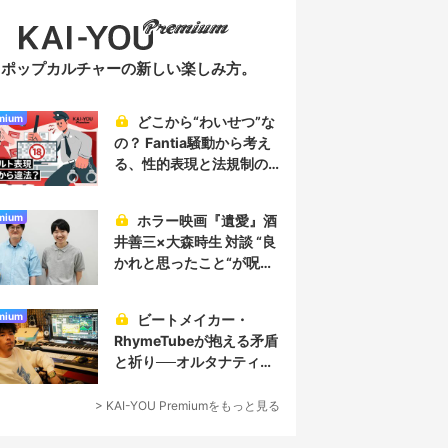
ポップカルチャーの新しい楽しみ方。
mium
どこから“わいせつ”な
の？ Fantia騒動から考え
る、性的表現と法規制の
実情
mium
ホラー映画『遺愛』酒
井善三×大森時生 対談 “良
かれと思ったこと“が呪い
を生み、恐怖を生む
mium
ビートメイカー・
RhymeTubeが抱える矛盾
と祈り──オルタナティブ
なヒップホップ／プロデ
ューサー論
> KAI-YOU Premiumをもっと見る