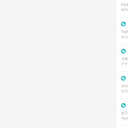
Fo
社F
アイ
Tran
or c
大蔦
アナ
30
ホロ
ロラ
Yo
女子
Yo
けん