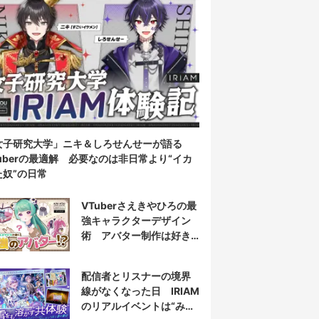
女子研究大学」ニキ＆しろせんせーが語る
Tuberの最適解 必要なのは非日常より“イカ
た奴”の日常
VTuberさえきやひろの最
強キャラクターデザイン
術 アバター制作は好き
だけじゃなく“嫌い”もブチ
込む!?
配信者とリスナーの境界
線がなくなった日 IRIAM
のリアルイベントは“みん