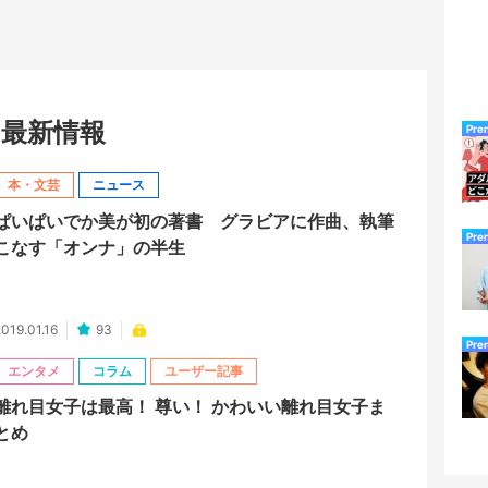
最新情報
Pre
本・文芸
ニュース
ぱいぱいでか美が初の著書 グラビアに作曲、執筆
Pre
こなす「オンナ」の半生
019.01.16
93
Pre
エンタメ
コラム
ユーザー記事
離れ目女子は最高！ 尊い！ かわいい離れ目女子ま
とめ