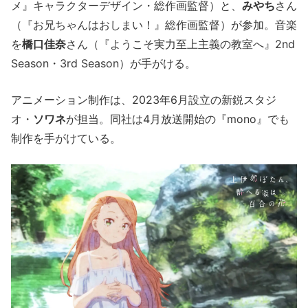
メ』キャラクターデザイン・総作画監督）と、
みやち
さん
（『お兄ちゃんはおしまい！』総作画監督）が参加。音楽
を
橋口佳奈
さん（『ようこそ実力至上主義の教室へ』2nd
Season・3rd Season）が手がける。
アニメーション制作は、2023年6月設立の新鋭スタジ
オ・
ソワネ
が担当。同社は4月放送開始の『mono』でも
制作を手がけている。