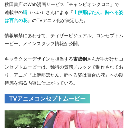
秋田書店のWeb漫画サービス「チャンピオンクロス」で
連載中の
塀
（へい）さんによる『
上伊那ぼたん、酔へる姿
は百合の花
』のTVアニメ化が決定した。
情報解禁にあわせて、ティザービジュアル、コンセプトム
ービー、メインスタッフ情報が公開。
キャラクターデザインを担当する
吉成鋼
さんが手がけたコ
ンセプトムービーは、独特の質感／ルックで制作されてお
り、アニメ『上伊那ぼたん、酔へる姿は百合の花』への期
待感を煽る内容に仕上がっている。
TVアニメコンセプトムービー