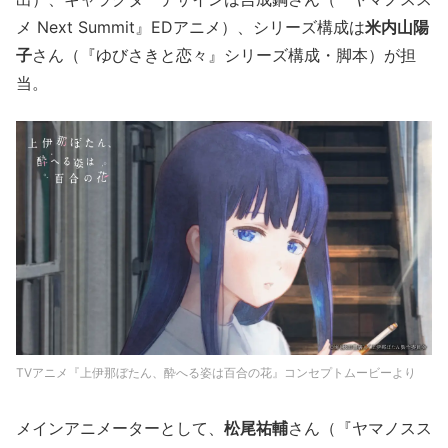
メ Next Summit』EDアニメ）、シリーズ構成は
米内山陽
子
さん（『ゆびさきと恋々』シリーズ構成・脚本）が担
当。
TVアニメ『上伊那ぼたん、酔へる姿は百合の花』コンセプトムービーより
メインアニメーターとして、
松尾祐輔
さん（『ヤマノスス