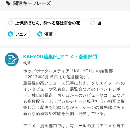
関連キーフレーズ
上伊那ぼたん、酔へる姿は百合の花
塀
アニメ
漫画
KAI-YOU編集部_アニメ・漫画部門
執筆
ポップポータルメディア「KAI-YOU」の編集部
（2013年3月15日より運営開始）。
重要性の高いニュース記事に加え、クリエイターへの
インタビューや発表会、展覧会などのイベントレポー
ト、独自の視点・切り口からのレビューやコラムなど
も多数配信。ポップカルチャーと現代社会が相互に影
響し合う歴史を記録しながら、シーンの最先端にある
新たな価値観や才能を発掘・発信している。
アニメ・漫画部門では、毎クールの注目アニメや自主