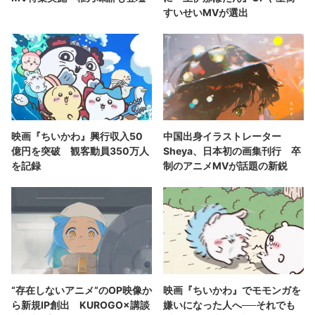
すいせいMVが選出
映画『ちいかわ』興行収入50
中国出身イラストレーター
億円を突破 観客動員350万人
Sheya、日本初の画集刊行 卒
を記録
制のアニメMVが話題の新鋭
“存在しないアニメ”のOP映像か
映画『ちいかわ』でモモンガを
ら新規IP創出 KUROGO×講談
嫌いになった人へ──それでも