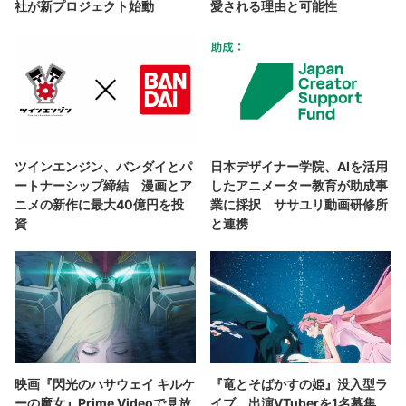
社が新プロジェクト始動
愛される理由と可能性
ツインエンジン、バンダイとパ
日本デザイナー学院、AIを活用
ートナーシップ締結 漫画とア
したアニメーター教育が助成事
ニメの新作に最大40億円を投
業に採択 ササユリ動画研修所
資
と連携
映画『閃光のハサウェイ キルケ
『竜とそばかすの姫』没入型ラ
ーの魔女』Prime Videoで見放
イブ、出演VTuberを1名募集