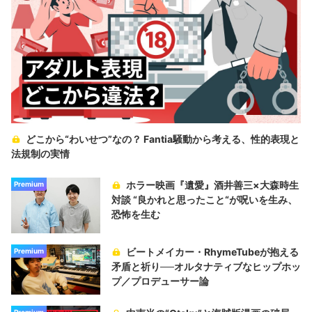
どこから“わいせつ”なの？ Fantia騒動から考える、性的表現と
法規制の実情
ホラー映画『遺愛』酒井善三×大森時生
Premium
対談 “良かれと思ったこと“が呪いを生み、
恐怖を生む
ビートメイカー・RhymeTubeが抱える
Premium
矛盾と祈り──オルタナティブなヒップホッ
プ／プロデューサー論
Premium