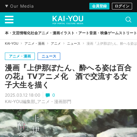
Our Media
会員登録
ログイン
本・文芸
情報化社会
アニメ・漫画
イラスト・アート
音楽・映像
ゲーム
ストリート
KAI-YOU
アニメ・漫画
アニメ
ニュース
漫画『上伊那ぼたん、酔へる姿は
アニメ・漫画
ニュース
漫画『上伊那ぼたん、酔へる姿は百合
の花』TVアニメ化 酒で交流する女
子大生を描く
2025.03.12 18:00
0
KAI-YOU編集部_アニメ・漫画部門