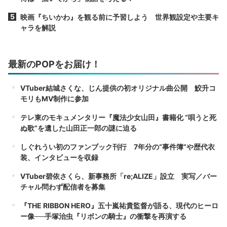
映画『ちいかわ』を観る前に予習しよう 世界観設定や主要キ
ャラを解説
最新のPOPをお届け！
VTuber結城さくな、じん提供の初オリジナル曲公開 鮫升コ
モリもMV制作に参加
テレ東のモキュメンタリー『魔法少女山田』書籍化 “唄うと死
ぬ歌”を遺した山田正一郎の謎に迫る
しぐれうい初のファンブック刊行 7年分の“事件簿”や歴代衣
装、インタビューを収録
VTuber碧依さくら、新事務所「re;ALIZE」設立 実写／バー
チャル問わず配信者を募集
『THE RIBBON HERO』五十嵐祐貴監督が語る、現代のヒーロ
ー像──手塚治虫『リボンの騎士』の衝撃を再演する