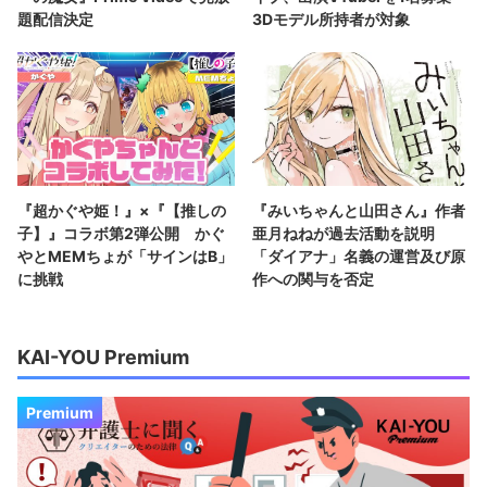
題配信決定
3Dモデル所持者が対象
『超かぐや姫！』×『【推しの
『みいちゃんと山田さん』作者
子】』コラボ第2弾公開 かぐ
亜月ねねが過去活動を説明
やとMEMちょが「サインはB」
「ダイアナ」名義の運営及び原
に挑戦
作への関与を否定
KAI-YOU Premium
Premium