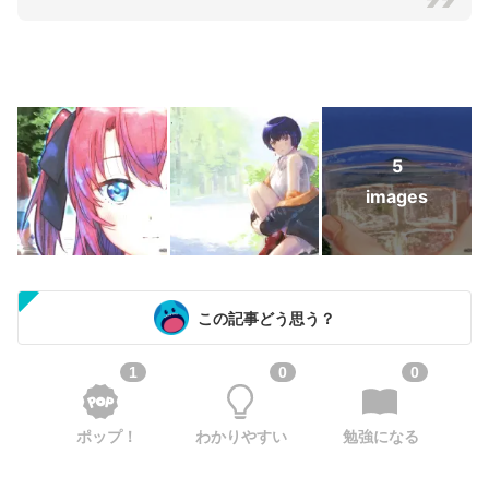
5
images
この記事どう思う？
1
0
0
ポップ！
わかりやすい
勉強になる