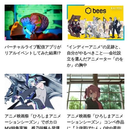
バーチャルライブ配信アプリが
“インディーアニメ“の足跡と、
リアルイベントしてみた結果!?
自分がやるべきこと──会社設
立を選んだアニメーター「のを
か」の胸中
アニメ映画祭「ひろしまアニメ
アニメ映画祭「ひろしまアニメ
ーションシーズン」でボカロ
ーションシーズン」 コンペ作品
MV特集実施 椎乃味醂も登壇
に『上伊那ぼたん』OPや星街