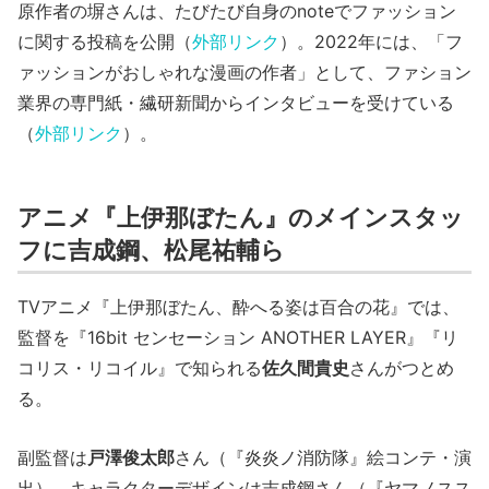
原作者の塀さんは、たびたび自身のnoteでファッション
に関する投稿を公開（
外部リンク
）。2022年には、「フ
ァッションがおしゃれな漫画の作者」として、ファション
業界の専門紙・繊研新聞からインタビューを受けている
（
外部リンク
）。
アニメ『上伊那ぼたん』のメインスタッ
フに吉成鋼、松尾祐輔ら
TVアニメ『上伊那ぼたん、酔へる姿は百合の花』では、
監督を『16bit センセーション ANOTHER LAYER』『リ
コリス・リコイル』で知られる
佐久間貴史
さんがつとめ
る。
副監督は
戸澤俊太郎
さん（『炎炎ノ消防隊』絵コンテ・演
出）、キャラクターデザインは吉成鋼さん（『ヤマノスス