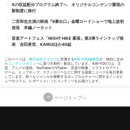
Xの収益配分プログラム終了へ オリジナルコンテンツ重視の
新制度に移行
二宮和也主演の映画『8番出口』金曜ロードショーで地上波初
放送 本編ノーカット
音楽アートフェス「NIGHT HIKE 幕張」第3弾ラインナップ発
表 吉田夜世、KAIRUIほか40組
このページは、
株式会社カイユウ
に所属する
KAI-YOU編集部
が、独自に定め
た
コンテンツポリシー
に基づき制作・配信しています。 KAI-YOUでは、文
芸、アニメや漫画、YouTuberやVTuber、音楽や映像、イラストやアート、
ゲーム、ヒップホップ、テクノロジーなどに関する最新ニュースを毎日更新
しています。様々なジャンルを横断するポップカルチャーに関するインタビ
ューやコラム、レポートといったコンテンツをお届けします。
ページトップへ