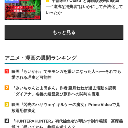
中南米の“Otaku”と海賊版漫画の破局
──“違法な消費者”はいかにして合法化して
いったか
もっと見る
アニメ・漫画の週間ランキング
映画『ちいかわ』でモモンガを嫌いになった人へ──それでも
愛される理由と可能性
『みいちゃんと山田さん』作者 亜月ねねが過去活動を説明
「ダイアナ」名義の運営及び原作への関与を否定
映画『閃光のハサウェイ キルケーの魔女』Prime Videoで見
放題配信決定
『HUNTER×HUNTER』初代編集者が明かす制作秘話 冨樫義
博は「描いてから」物語を考える？