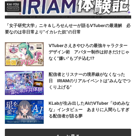
「女子研究大学」ニキ＆しろせんせーが語るVTuberの最適解 必
要なのは非日常より“イカレた奴”の日常
VTuberさえきやひろの最強キャラクター
デザイン術 アバター制作は好きだけじゃ
なく“嫌い”もブチ込む!?
配信者とリスナーの境界線がなくなった
日 IRIAMのリアルイベントは“みんなでつ
くり上げる”
KLabが生み出したAIのVTuber「ゆめみな
な」インタビュー あまりに人間らしすぎ
る配信者が語る夢