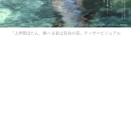
『上伊那ぼたん、酔へる姿は百合の花』ティザービジュアル