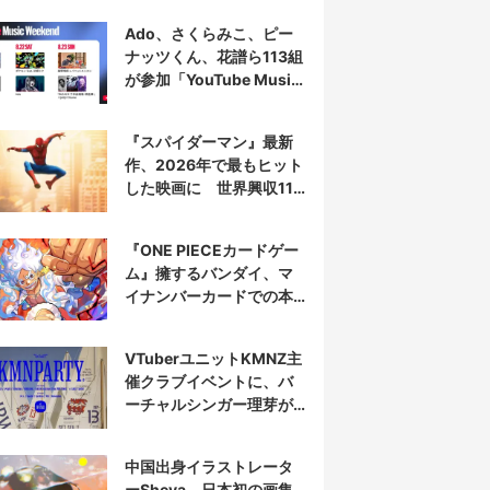
Ado、さくらみこ、ピー
ナッツくん、花譜ら113組
が参加「YouTube Music
Weekend」開催
『スパイダーマン』最新
作、2026年で最もヒット
した映画に 世界興収11
億ドル突破
『ONE PIECEカードゲー
ム』擁するバンダイ、マ
イナンバーカードでの本
人認証を導入
VTuberユニットKMNZ主
催クラブイベントに、バ
ーチャルシンガー理芽が
出演
中国出身イラストレータ
ーSheya、日本初の画集