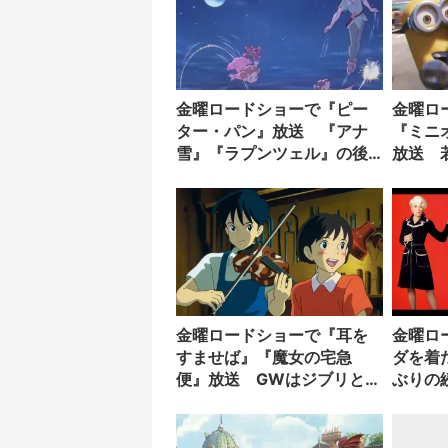
金曜ロードショーで『ピー
金曜ロ
ター・パン』放送 『アナ
『ミニ
雪』『ラプンツェル』の後
放送 
日譚も
ンの出
金曜ロードショーで『耳を
金曜ロ
すませば』『魔女の宅急
ダを着
便』放送 GWはジブリと一
ぶりの
緒！