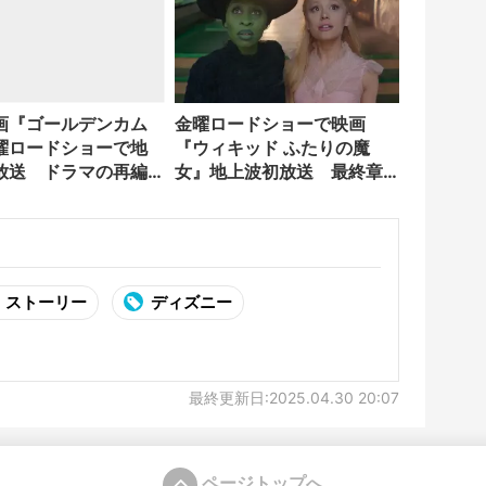
画『ゴールデンカム
金曜ロードショーで映画
曜ロードショーで地
『ウィキッド ふたりの魔
放送 ドラマの再編
女』地上波初放送 最終章
放送
公開を記念
・ストーリー
ディズニー
最終更新日:2025.04.30 20:07
ページトップへ