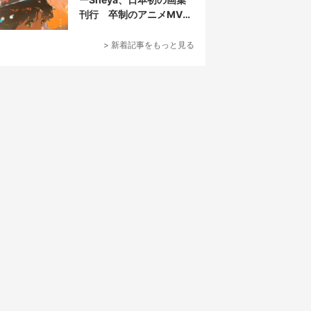
刊行 卒制のアニメMVが
話題の新鋭
> 新着記事をもっと見る