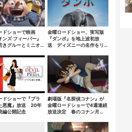
ードショーで映画
金曜ロードショー、実写版
オンズ フィーバー』
『ダンボ』を地上波初放
若きグルーとミニオ
送 ディズニーの名作をリ
会いを描く
メイク
ードショーで『プラ
劇場版『名探偵コナン』が
た悪魔』放送 20年
金曜ロードショーで4週連続
続編公開記念
放送決定 春のコナン月
間！