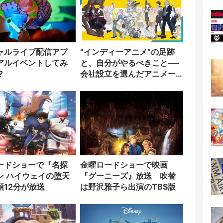
ャルライブ配信アプ
“インディーアニメ“の足跡
アルイベントしてみ
と、自分がやるべきこと──
?
会社設立を選んだアニメー
ター「のをか」の胸中
ードショーで『名探
金曜ロードショーで映画
ン ハイウェイの堕天
『グーニーズ』放送 吹替
頭12分が放送
は野沢雅子ら出演のTBS版