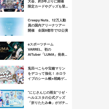
大会、約3年ぶりに開催
限定カードやグッズも登
場
Creepy Nuts、12万人動
員の国内アリーナツアー
開催 全国8都市で12公演
eスポーツチーム
VARREL、初の
AITuber「LUMA」発表
デビュー配信はマゴ選手
とコラボ
兎田ぺこらや宝鐘マリン
をデコって強化！ ホロラ
イブのシール帳×戦略ゲー
ム発売へ
“にじさんじの雨女”リゼ・
ヘルエスタの公式グッズ
「折りたたみ傘」がガチ
すぎる