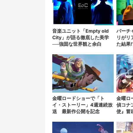
音楽ユニット「Empty old
バーチ
City」が語る徹底した美学
リがリ
──強固な世界観と余白
た結果!
金曜ロードショーで「ト
金曜ロ
イ・ストーリー」4週連続放
偵コナ
送 最新作公開を記念
使』冒