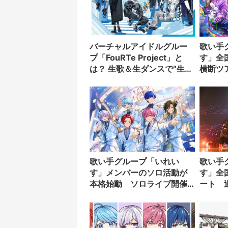
バーチャルアイドルグルー
歌い手
プ「FouRTe Project」と
す」全
は？ 生歌＆生ダンスで“生き
横断ツ
様”を表現する7人組
歌い手グループ「いれい
歌い手
す」メンバーのソロ活動が
す」全
本格始動 ソロライブ開催
ート 
決定
員