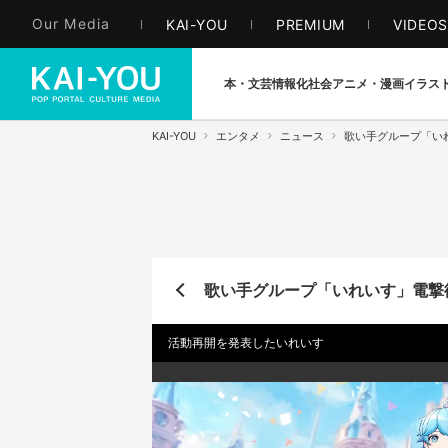
Our Media
KAI-YOU
PREMIUM
VIDEO
本・文芸
情報化社会
アニメ・漫画
イラス
KAI-YOU
エンタメ
ニュース
歌い手グループ「い
歌い手グループ「いれいす」電撃
活動再開を発表したいれいす