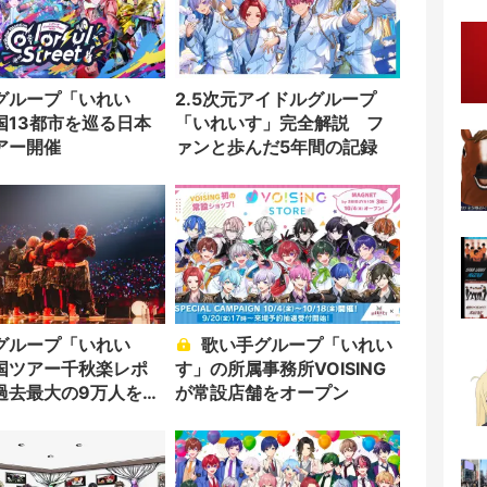
グループ「いれい
2.5次元アイドルグループ
国13都市を巡る日本
「いれいす」完全解説 フ
アー開催
ァンと歩んだ5年間の記録
グループ「いれい
歌い手グループ「いれい
国ツアー千秋楽レポ
す」の所属事務所VOISING
過去最大の9万人を動
が常設店舗をオープン