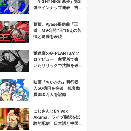
「NIGHT HIKE 幕張」第3
弾ラインナップ発表 吉
田夜世、KAIRUIほか40組
葛葉、Ayase提供曲「王
道」MV公開 “王”ゆえの苦
悩と葛藤を表現
舐達麻のG-PLANTSがソ
ロデビュー 留置所で書
いたリリックで沈黙を破
る
映画『ちいかわ』興行収
入50億円を突破 観客動
員350万人を記録
にじさんじEN Vox
Akuma、ライブ翻訳を試
験的配信 日本語と中国
語の字幕をリアルタイム