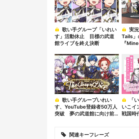
歌い手グループ「いれい
実況者グループ「White
す」活動休止 目標の武道
Tails
館ライブを終え決断
『Min
博す6
歌い手グループいれい
「いれいす」リーダー な
す、YouTube登録者50万人
いこイ
突破 夢の武道館に向け前
戦国時
進
関連キーフレーズ