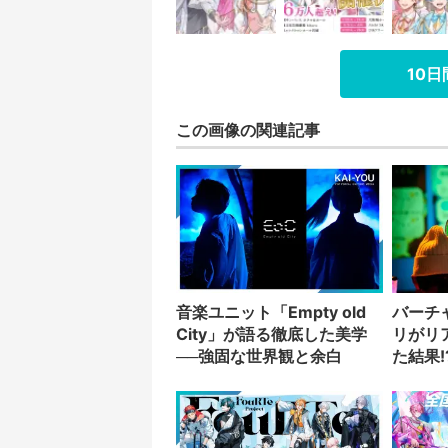
10
この画像の関連記事
音楽ユニット「Empty old
バーチ
City」が語る徹底した美学
リがリ
──強固な世界観と余白
た結果!