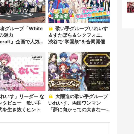
歌い手グループいれいす
」の魅力
＆すたぽら＆シクフォニ、
ecraft』企画で人気を
渋谷で“学園祭“を合同開催
人組
大躍進の歌い手グループ
ンタビュー 歌い手
いれいす、両国ワンマン
代を生き抜くヒント
「夢に向かっての大きな一
歩」