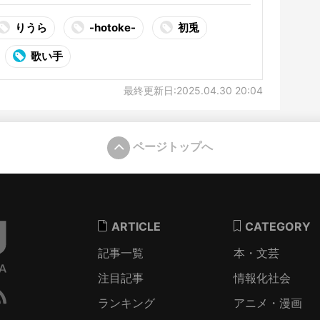
りうら
-hotoke-
初兎
歌い手
最終更新日:2025.04.30 20:04
ページトップへ
ARTICLE
CATEGORY
記事一覧
本・文芸
注目記事
情報化社会
ランキング
アニメ・漫画