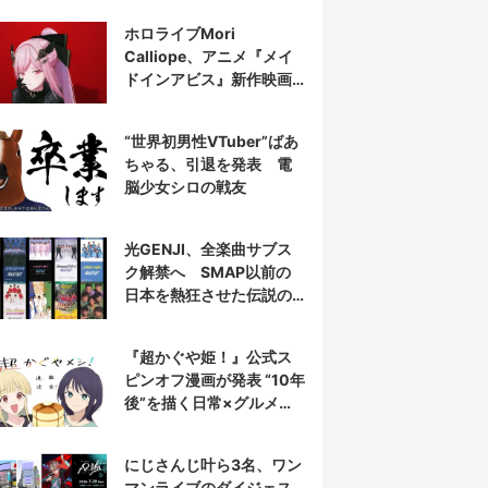
表示
ホロライブMori
Calliope、アニメ『メイ
ドインアビス』新作映画
の主題歌を担当
“世界初男性VTuber”ばあ
ちゃる、引退を発表 電
脳少女シロの戦友
光GENJI、全楽曲サブス
ク解禁へ SMAP以前の
日本を熱狂させた伝説の
アイドル7人組
『超かぐや姫！』公式ス
ピンオフ漫画が発表 “10年
後”を描く日常×グルメ作
品
にじさんじ叶ら3名、ワン
マンライブのダイジェス