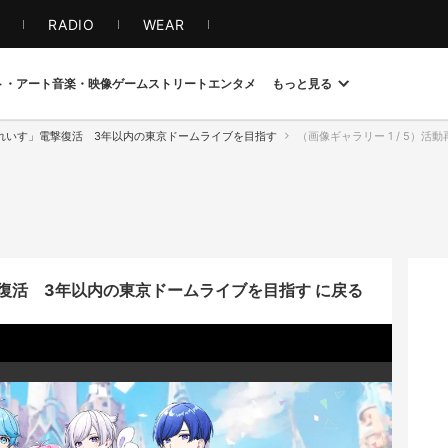
S
RADIO
WEAR
ト・アート
音楽・映像
ゲーム
ストリート
エンタメ
もっと見る
れいす」電撃復活 3年以内の東京ドームライブを目指す
（画像ギャラリー 1 / 5）
復活 3年以内の東京ドームライブを目指す に戻る