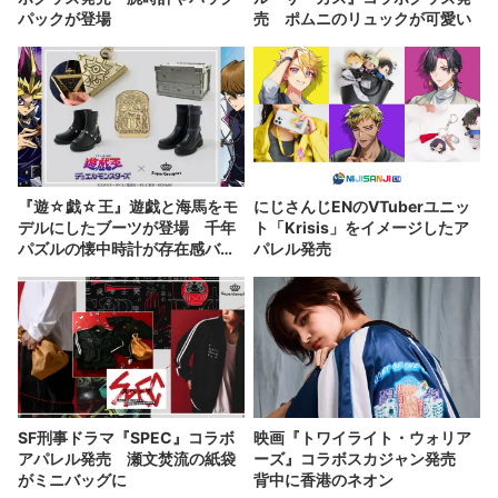
パックが登場
売 ポムニのリュックが可愛い
『遊☆戯☆王』遊戯と海馬をモ
にじさんじENのVTuberユニッ
デルにしたブーツが登場 千年
ト「Krisis」をイメージしたア
パズルの懐中時計が存在感バツ
パレル発売
グン
SF刑事ドラマ『SPEC』コラボ
映画『トワイライト・ウォリア
アパレル発売 瀬文焚流の紙袋
ーズ』コラボスカジャン発売
がミニバッグに
背中に香港のネオン