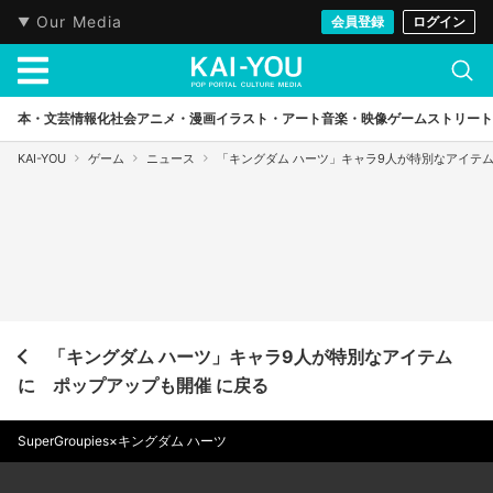
Our Media
会員登録
ログイン
本・文芸
情報化社会
アニメ・漫画
イラスト・アート
音楽・映像
ゲーム
ストリート
KAI-YOU
ゲーム
ニュース
「キングダム ハーツ」キャラ9人が特別なアイテ
「キングダム ハーツ」キャラ9人が特別なアイテム
に ポップアップも開催 に戻る
SuperGroupies×キングダム ハーツ