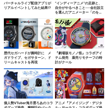
バーチャルライブ配信アプリが
“インディーアニメ“の足跡と、
リアルイベントしてみた結果!?
自分がやるべきこと──会社設立
を選んだアニメーター「のを
か」の胸中
歴代セガハードが腕時計に メ
『劇場版モノノ怪』コラボアイ
ガドライブ、セガサターン、ド
テム発売 薬売りモチーフの時
リームキャストを再現
計がクール
個人勢VTuber海月雲ろあのコラ
アニメ『アメイジング・デジタ
ボグッズ発売 腕時計やバック
ル・サーカス』コラボグッズ発