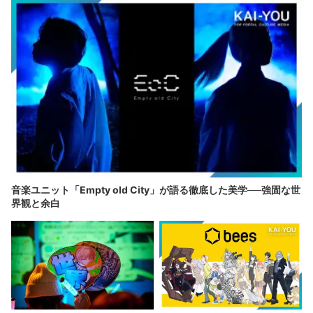
音楽ユニット「Empty old City」が語る徹底した美学──強固な世
界観と余白