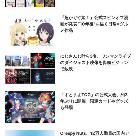
『超かぐや姫！』公式スピンオフ漫
画が発表 “10年後”を描く日常×グル
メ作品
にじさんじ叶ら3名、ワンマンライブ
のダイジェスト映像を街頭ビジョン
で放映
「ずとまよTCG」の公式大会、約3
年ぶりに開催 限定カードやグッズ
も登場
Creepy Nuts、12万人動員の国内ア