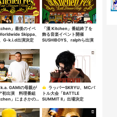
itchen」最後のイベ
「漢 Kitchen」番組終了を
rldwide Skippa、
飾る音楽イベント開催
u、G-k.i.d出演決定
SUSHIBOYS、ralphら出演
ラッパーSKRYU、MCバ
ア初出演 料理番組
トル大会「BATTLE
itchen」にまさかの
SUMMIT II」出場決定