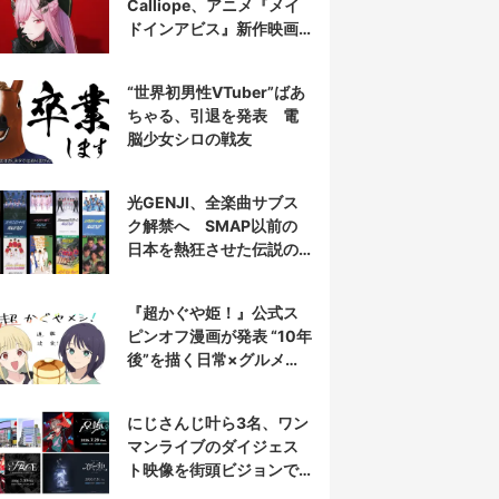
Calliope、アニメ『メイ
ドインアビス』新作映画
の主題歌を担当
“世界初男性VTuber”ばあ
ちゃる、引退を発表 電
脳少女シロの戦友
光GENJI、全楽曲サブス
ク解禁へ SMAP以前の
日本を熱狂させた伝説の
アイドル7人組
『超かぐや姫！』公式ス
ピンオフ漫画が発表 “10年
後”を描く日常×グルメ作
品
にじさんじ叶ら3名、ワン
マンライブのダイジェス
ト映像を街頭ビジョンで
放映