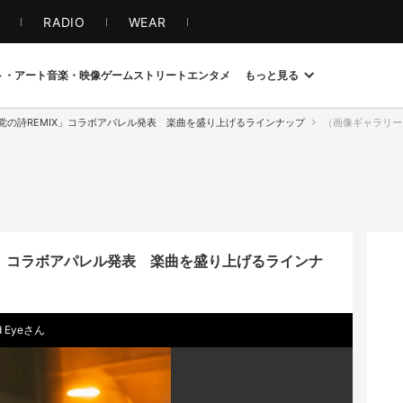
S
RADIO
WEAR
ト・アート
音楽・映像
ゲーム
ストリート
エンタメ
もっと見る
ye「悪党の詩REMIX」コラボアパレル発表 楽曲を盛り上げるラインナップ
（画像ギャラリー 1 
EMIX」コラボアパレル発表 楽曲を盛り上げるラインナ
 Eyeさん