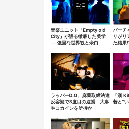
音楽ユニット「Empty old
バーチ
City」が語る徹底した美学
リがリ
──強固な世界観と余白
た結果!
ラッパーD.O、麻薬取締法違
「漢 K
反容疑で3度目の逮捕 大麻
若と“
やコカインを所持か