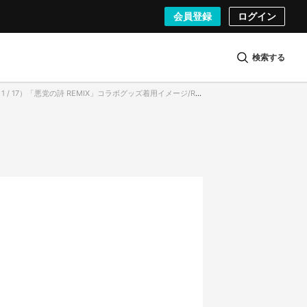
会員登録
ログイン
検索する
/ 17）「悪党の詩 REMIX」コラボグッズ着用イメージ/Red Eyeさん