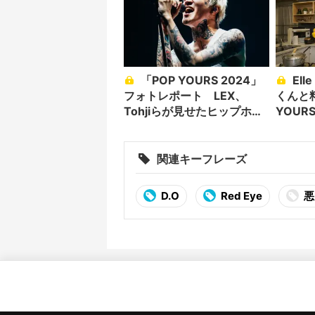
「POP YOURS 2024」
Elle Teresaがピーナッツ
フォトレポート LEX、
くんと
Tohjiらが見せたヒップホッ
YOUR
プの可能性
が特別
関連キーフレーズ
D.O
Red Eye
悪