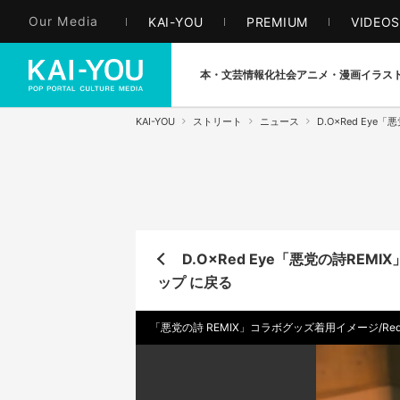
Our Media
KAI-YOU
PREMIUM
VIDEO
本・文芸
情報化社会
アニメ・漫画
イラス
KAI-YOU
ストリート
ニュース
D.O×Red E
D.O×Red Eye「悪党の詩R
ップ に戻る
「悪党の詩 REMIX」コラボグッズ着用イメージ/Red