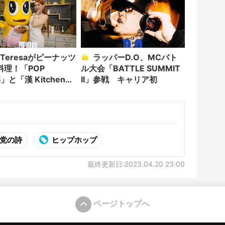
ラッパーD.O、MCバト
料理！「POP
ル大会「BATTLE SUMMIT
S」と「漢 Kitchen」
II」参戦 キャリア初
配信
党の詩
ヒップホップ
最終更新日:2023.04.20 23:00
ページトップへ