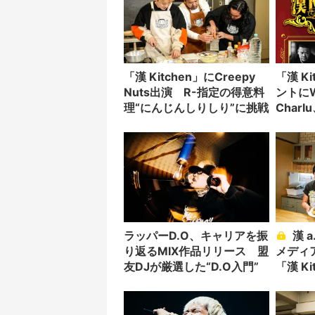
「漢 Kitchen」にCreepy
「漢 K
Nuts出演 R-指定の得意料
ントにWo
理“にんじんしりしり”に挑戦
Charl
ラッパーD.O、キャリアを振
漢 a.k.a. GAMIの母親が
り返るMIX作品リリース 盟
メディ
友DJが厳選した“D.O入門”
「漢 K
ゲスト