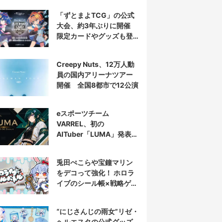
「ずとまよTCG」の公式
大会、約3年ぶりに開催
限定カードやグッズも登
場
Creepy Nuts、12万人動
員の国内アリーナツアー
開催 全国8都市で12公演
eスポーツチーム
VARREL、初の
AITuber「LUMA」発表
デビュー配信はマゴ選手
とコラボ
兎田ぺこらや宝鐘マリン
をデコって強化！ ホロラ
イブのシール帳×戦略ゲー
ム発売へ
“にじさんじの雨女”リゼ・
ヘルエスタの公式グッズ