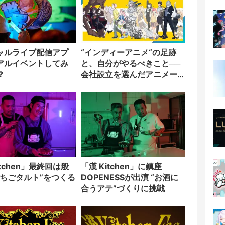
ャルライブ配信アプ
“インディーアニメ“の足跡
アルイベントしてみ
と、自分がやるべきこと──
?
会社設立を選んだアニメー
ター「のをか」の胸中
itchen」最終回は般
「漢 Kitchen」に鎮座
いちごタルト”をつくる
DOPENESSが出演 “お酒に
合うアテ”づくりに挑戦