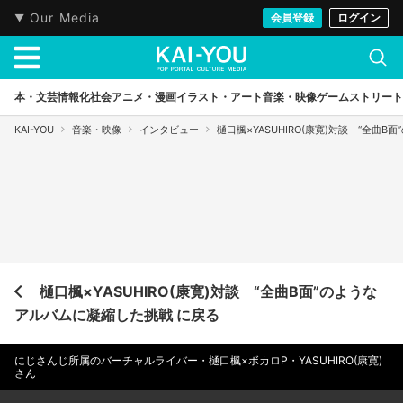
Our Media
会員登録
ログイン
本・文芸
情報化社会
アニメ・漫画
イラスト・アート
音楽・映像
ゲーム
ストリート
KAI-YOU
音楽・映像
インタビュー
樋口楓×YASUHIRO(康寛)対談 “全曲
樋口楓×YASUHIRO(康寛)対談 “全曲B面”のような
アルバムに凝縮した挑戦 に戻る
にじさんじ所属のバーチャルライバー・樋口楓×ボカロP・YASUHIRO(康寛)
さん