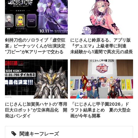
剣持刀也のソロライブ「虚空狂
にじさんじ鈴原るる、アプリ版
宴」ピーナッツくんが出演決定
『デュエマ』上級者帯に到達
“刀ピー”がKアリーナで交わる
未経験から1週間で異次元の成長
にじさんじ加賀美ハヤトの“専用
「にじさんじ甲子園2026」ド
巨大ロボット”が立体商品化 開
ラフト結果まとめ 夏の大型企
発はバンダイ
画が今年も開幕
関連キーフレーズ