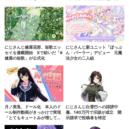
にじさんじ健屋花那、短歌エッ
にじさんじ新ユニット「ぽっぷ
セイを連載開始 Xで紡いだ「#
ん・パーラー」デビュー 元魔
健屋の短歌」が公式化
法少女の二人組
月ノ美兎、ドール化 本人のド
にじさんじ白雪巴への誹謗中
ール制作動画がきっかけで実現
傷、140万円で示談が成立 開
「とてもキュートみが増して
示請求で投稿者を特定
る」