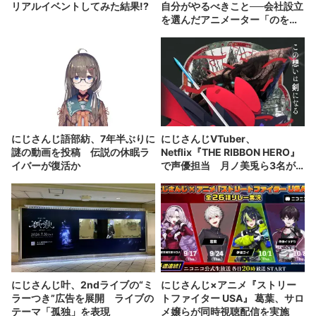
リアルイベントしてみた結果!?
自分がやるべきこと──会社設立
を選んだアニメーター「のを
か」の胸中
にじさんじ語部紡、7年半ぶりに
にじさんじVTuber、
謎の動画を投稿 伝説の休眠ラ
Netflix『THE RIBBON HERO』
イバーが復活か
で声優担当 月ノ美兎ら3名が
出演
にじさんじ叶、2ndライブの“ミ
にじさんじ×アニメ『ストリー
ラーつき”広告を展開 ライブの
トファイター USA』 葛葉、サロ
テーマ「孤独」を表現
メ嬢らが同時視聴配信を実施