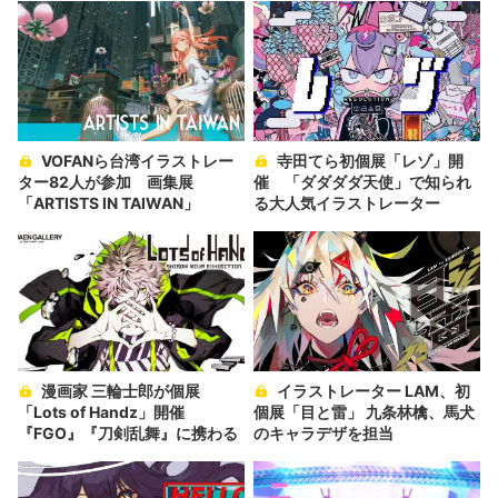
VOFANら台湾イラストレー
寺田てら初個展「レゾ」開
ター82人が参加 画集展
催 「ダダダダ天使」で知られ
「ARTISTS IN TAIWAN」
る大人気イラストレーター
漫画家 三輪士郎が個展
イラストレーター LAM、初
「Lots of Handz」開催
個展「目と雷」 九条林檎、馬犬
『FGO』『刀剣乱舞』に携わる
のキャラデザを担当