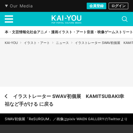
Our Media
会員登録
ログイン
本・文芸
情報化社会
アニメ・漫画
イラスト・アート
音楽・映像
ゲーム
ストリート
KAI-YOU
イラスト・アート
ニュース
イラストレーター SWAV初個展 KAMI
イラストレーター SWAV初個展 KAMITSUBAKI幸
祜など手がける に戻る
SWAV初個展「ReSURGUM」／画像は
pixiv WAEN GALLERYのTwitter
より