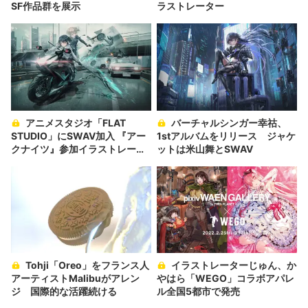
SF作品群を展示
ラストレーター
アニメスタジオ「FLAT
バーチャルシンガー幸祜、
STUDIO」にSWAV加入 『アー
1stアルバムをリリース ジャケ
クナイツ』参加イラストレータ
ットは米山舞とSWAV
ー
Tohji「Oreo」をフランス人
イラストレーターじゅん、か
アーティストMalibuがアレン
やはら「WEGO」コラボアパレ
ジ 国際的な活躍続ける
ル全国5都市で発売