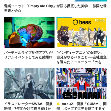
音楽ユニット「Empty old City」が語る徹底した美学──強固な世
界観と余白
バーチャルライブ配信アプリが
“インディーアニメ“の足跡と、
リアルイベントしてみた結果!?
自分がやるべきこと──会社設立
を選んだアニメーター「のを
か」の胸中
イラストレーターSWAV、個展
tarou2、個展「GUMMI」開
開催 7年間かけて描き続けた
催 ポップで世界を魅了するイ