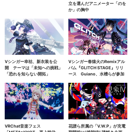
立を選んだアニメーター「のを
か」の胸中
Vシンガー幸祜、新衣装を公
Vシンガー春猿火のRemixアル
開 テーマは「未知への挑戦」
バム『GLITCH STAGE』リリ
「恐れを知らない開拓」
ース Guiano、水槽らが参加
VRChat音楽フェス
花譜ら所属の「V.W.P」が充電