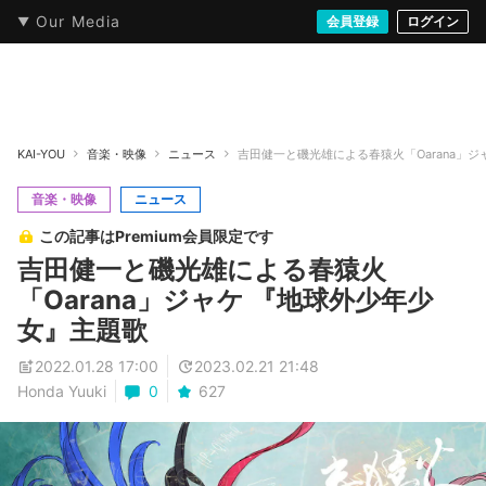
Our Media
本・文芸
情報化社会
アニメ・漫画
イラスト・アート
音楽・映像
会員登録
ゲーム
ログイン
ストリート
KAI-YOU
音楽・映像
ニュース
吉田健一と磯光雄による春猿火「Oarana」
音楽・映像
ニュース
この記事はPremium会員限定です
吉田健一と磯光雄による春猿火
「Oarana」ジャケ 『地球外少年少
女』主題歌
2022.01.28 17:00
2023.02.21 21:48
Honda Yuuki
0
627