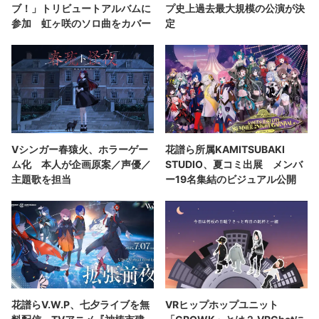
ブ！」トリビュートアルバムに
プ史上過去最大規模の公演が決
参加 虹ヶ咲のソロ曲をカバー
定
Vシンガー春猿火、ホラーゲー
花譜ら所属KAMITSUBAKI
ム化 本人が企画原案／声優／
STUDIO、夏コミ出展 メンバ
主題歌を担当
ー19名集結のビジュアル公開
花譜らV.W.P、七夕ライブを無
VRヒップホップユニット