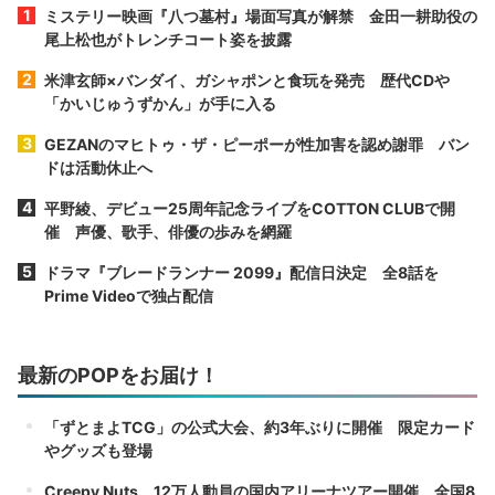
ミステリー映画『八つ墓村』場面写真が解禁 金田一耕助役の
尾上松也がトレンチコート姿を披露
米津玄師×バンダイ、ガシャポンと食玩を発売 歴代CDや
「かいじゅうずかん」が手に入る
GEZANのマヒトゥ・ザ・ピーポーが性加害を認め謝罪 バン
ドは活動休止へ
平野綾、デビュー25周年記念ライブをCOTTON CLUBで開
催 声優、歌手、俳優の歩みを網羅
ドラマ『ブレードランナー 2099』配信日決定 全8話を
Prime Videoで独占配信
最新のPOPをお届け！
「ずとまよTCG」の公式大会、約3年ぶりに開催 限定カード
やグッズも登場
Creepy Nuts、12万人動員の国内アリーナツアー開催 全国8