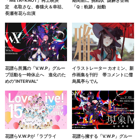
「META=KNOT」再上映決
期間前に“挑戦状” 謎解き企画
定 名取さな、春猿火＆幸祜、
「Q：軌跡」始動
長瀬有花ら出演
花譜ら所属の「V.W.P」グルー
イラストレーター カオミン、新
プ活動を一時休止へ 進化のた
作画集を刊行 帯コメントに儒
めの“INTERVAL”
烏風亭らでん
花譜らV.W.Pが「ラブライ
花譜ら擁する「V.W.P」グルー