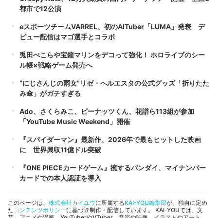
都市で12公演
eスポーツチームVARREL、初のAITuber「LUMA」発表 デ
ビュー配信はマゴ選手とコラボ
兎田ぺこらや宝鐘マリンをデコって強化！ ホロライブのシー
ル帳×戦略ゲーム発売へ
“にじさんじの雨女”リゼ・ヘルエスタの公式グッズ「折りたた
み傘」がガチすぎる
Ado、さくらみこ、ピーナッツくん、花譜ら113組が参加
「YouTube Music Weekend」開催
『スパイダーマン』最新作、2026年で最もヒットした映画
に 世界興収11億ドル突破
『ONE PIECEカードゲーム』擁するバンダイ、マイナンバー
カードでの本人認証を導入
このページは、
株式会社カイユウ
に所属する
KAI-YOU編集部
が、独自に定め
た
コンテンツポリシー
に基づき制作・配信しています。 KAI-YOUでは、文
芸、アニメや漫画、YouTuberやVTuber、音楽や映像、イラストやアート、