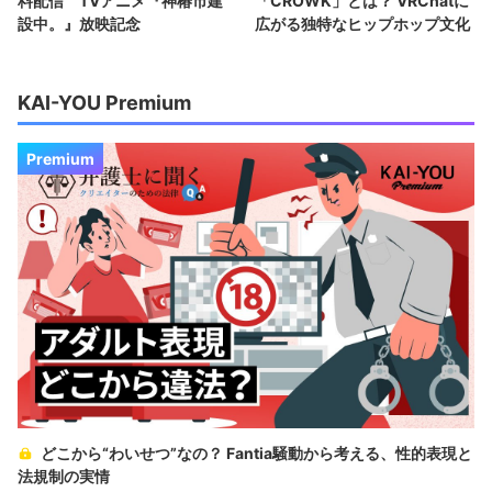
料配信 TVアニメ『神椿市建
「CROWK」とは？ VRChatに
設中。』放映記念
広がる独特なヒップホップ文化
KAI-YOU Premium
Premium
どこから“わいせつ”なの？ Fantia騒動から考える、性的表現と
法規制の実情