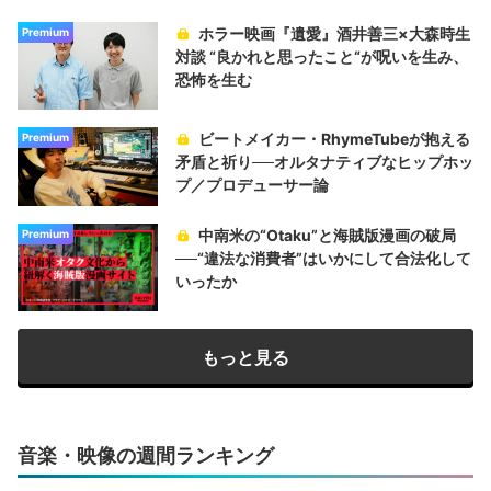
ホラー映画『遺愛』酒井善三×大森時生
Premium
対談 “良かれと思ったこと“が呪いを生み、
恐怖を生む
ビートメイカー・RhymeTubeが抱える
Premium
矛盾と祈り──オルタナティブなヒップホッ
プ／プロデューサー論
中南米の“Otaku”と海賊版漫画の破局
Premium
──“違法な消費者”はいかにして合法化して
いったか
もっと見る
音楽・映像の週間ランキング