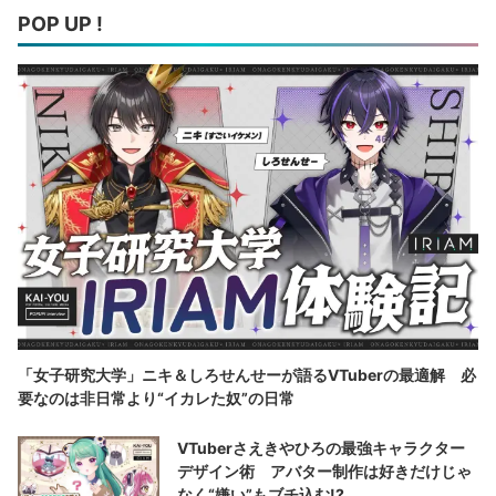
POP UP !
「女子研究大学」ニキ＆しろせんせーが語るVTuberの最適解 必
要なのは非日常より“イカレた奴”の日常
VTuberさえきやひろの最強キャラクター
デザイン術 アバター制作は好きだけじゃ
なく“嫌い”もブチ込む!?