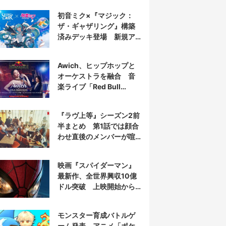
初音ミク×『マジック：
ザ・ギャザリング』構築
済みデッキ登場 新規ア
ートを大量収録
Awich、ヒップホップと
オーケストラを融合 音
楽ライブ「Red Bull
Symphonic」出演
『ラヴ上等』シーズン2前
半まとめ 第1話では顔合
わせ直後のメンバーが喧
嘩に⁉︎
映画『スパイダーマン』
最新作、全世界興収10億
ドル突破 上映開始から
わずか6日
モンスター育成バトルゲ
ーム発表 アニメ「ポケ