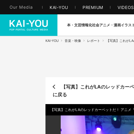
Our Media
KAI-YOU
PREMIUM
VIDEO
本・文芸
情報化社会
アニメ・漫画
イラス
KAI-YOU
音楽・映像
レポート
【写真】これがLA
【写真】これがLAのレッドカーペ
に戻る
【写真】これがLAのレッドカーペットだ！ アニメ『