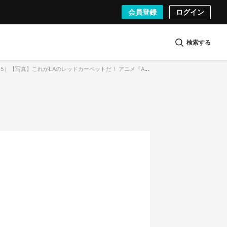
会員登録
ログイン
検索する
）【写真】これがLAのレッドカーペットだ！ アニメ『Arcane』プレミアムイベント