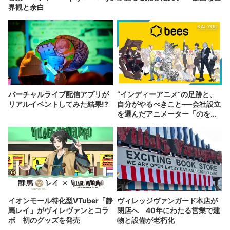
界観と余白
バーチャルライブ配信アプリが
“インディーアニメ“の足跡と、
リアルイベントしてみた結果!?
自分がやるべきこと──会社設立
を選んだアニメーター「のを
か」の胸中
イオンモール特化型VTuber「静
ヴィレッジヴァンガード本店が
馬レイ」がヴィレヴァンとコラ
閉店へ 40年にわたる営業で建
ボ 初のグッズを発売
物と設備が老朽化