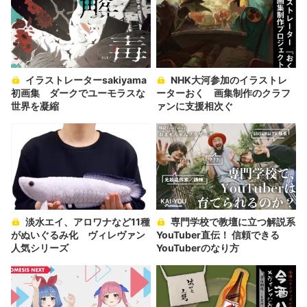
イラストレーターsakiyama
NHK大河参加のイラストレ
初画集 ダークでユーモラスな
ーターおく 画集制作のクラフ
世界を凝縮
ァンに支援相次ぐ
淡水エイ、アロワナなど11種
専門学校で教壇に立つ解説系
がぬいぐるみ化 ヴィレヴァン
YouTuber直伝！ 信頼できる
人気シリーズ
YouTuberのなり方