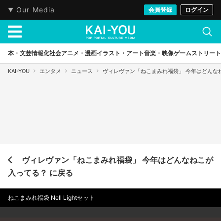
Our Media
会員登録
ログイン
本・文芸
情報化社会
アニメ・漫画
イラスト・アート
音楽・映像
ゲーム
ストリート
KAI-YOU
エンタメ
ニュース
ヴィレヴァン「ねこまみれ福袋」 今年はどんな
ヴィレヴァン「ねこまみれ福袋」 今年はどんなねこが
入ってる？ に戻る
ねこまみれ福袋 Nell Lightセット