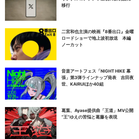
移行
二宮和也主演の映画『8番出口』金曜
ロードショーで地上波初放送 本編
ノーカット
音楽アートフェス「NIGHT HIKE 幕
張」第3弾ラインナップ発表 吉田夜
世、KAIRUIほか40組
葛葉、Ayase提供曲「王道」MV公開
“王”ゆえの苦悩と葛藤を表現