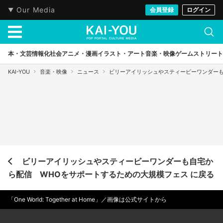
Our Media
会員登録
ログイン
本・文芸
情報化社会
アニメ・漫画
イラスト・アート
音楽・映像
ゲーム
ストリート
KAI-YOU
音楽・映像
ニュース
ビリーアイリッシュやスティービーワンダーも
ビリーアイリッシュやスティービーワンダーも自宅か
ら配信 WHOをサポートするための大規模フェス に戻る
「One World: Together at Home」／画像は公式サイトから