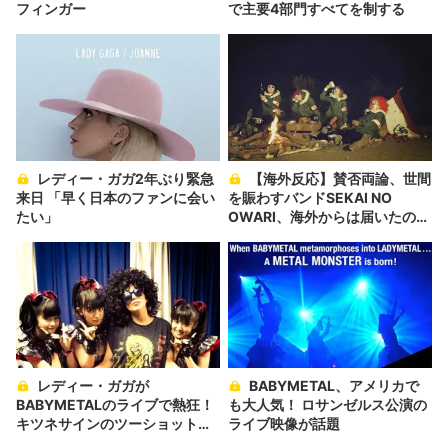
フィンガー
で主要4部門すべてを制する
レディー・ガガ2年ぶり緊急
【海外反応】賛否両論、世間
来日 「早く日本のファンに会い
を賑わすバンドSEKAI NO
たい」
OWARI、海外からは届いたの
は“純粋”な声？
レディー・ガガが
BABYMETAL、アメリカで
BABYMETALのライブで熱狂！
も大人気！ ロサンゼルス公演の
キツネサインのツーショットも
ライブ映像が話題
話題