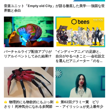
音楽ユニット「Empty old City」が語る徹底した美学──強固な世
界観と余白
バーチャルライブ配信アプリが
“インディーアニメ“の足跡と、
リアルイベントしてみた結果!?
自分がやるべきこと──会社設立
を選んだアニメーター「のを
か」の胸中
物理的にも物欲的にもぶっ刺
第62回グラミー賞 ビリ
さり！ 死神気分になれる多関節
ー・アイリッシュが史上最年少