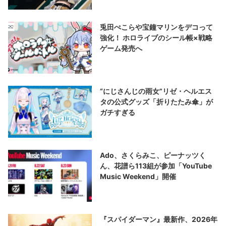
兎田ぺこらや宝鐘マリンをデコって
強化！ ホロライブのシール帳×戦略
ゲーム発売へ
“にじさんじの雨女”リゼ・ヘルエス
タの公式グッズ「折りたたみ傘」が
ガチすぎる
Ado、さくらみこ、ピーナッツく
ん、花譜ら113組が参加「YouTube
Music Weekend」開催
『スパイダーマン』最新作、2026年