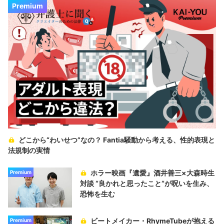
Premium
どこから“わいせつ”なの？ Fantia騒動から考える、性的表現と
法規制の実情
ホラー映画『遺愛』酒井善三×大森時生
Premium
対談 “良かれと思ったこと“が呪いを生み、
恐怖を生む
ビートメイカー・RhymeTubeが抱える
Premium