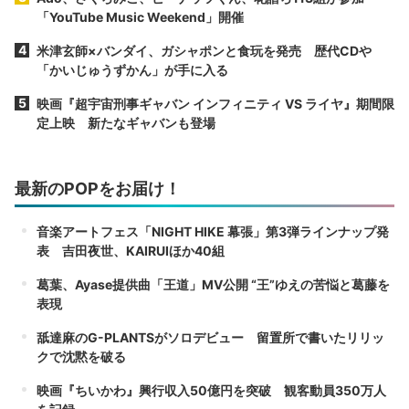
「YouTube Music Weekend」開催
米津玄師×バンダイ、ガシャポンと食玩を発売 歴代CDや
「かいじゅうずかん」が手に入る
映画『超宇宙刑事ギャバン インフィニティ VS ライヤ』期間限
定上映 新たなギャバンも登場
最新のPOPをお届け！
音楽アートフェス「NIGHT HIKE 幕張」第3弾ラインナップ発
表 吉田夜世、KAIRUIほか40組
葛葉、Ayase提供曲「王道」MV公開 “王”ゆえの苦悩と葛藤を
表現
舐達麻のG-PLANTSがソロデビュー 留置所で書いたリリッ
クで沈黙を破る
映画『ちいかわ』興行収入50億円を突破 観客動員350万人