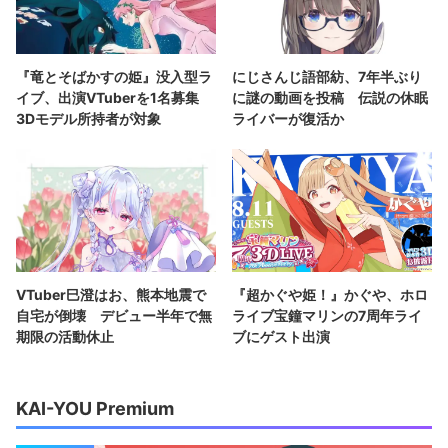
『竜とそばかすの姫』没入型ラ
にじさんじ語部紡、7年半ぶり
イブ、出演VTuberを1名募集
に謎の動画を投稿 伝説の休眠
3Dモデル所持者が対象
ライバーが復活か
VTuber巳澄はお、熊本地震で
『超かぐや姫！』かぐや、ホロ
自宅が倒壊 デビュー半年で無
ライブ宝鐘マリンの7周年ライ
期限の活動休止
ブにゲスト出演
KAI-YOU Premium