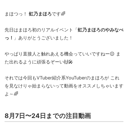
まほつっ！
虹乃まほろ
です🌈
先日はまほろ初のリアルイベント「
虹乃まほろのやみなべ
っ！
」ありがとうございました！
やっぱり直接人と触れあえる機会っていいですねー😌 ま
た出れるように頑張るぞーい🙌🎤
それでは今回もVTuber紹介系YouTuberのまほろが これ
を見なけりゃ始まらないって動画をオススメしちゃいます
よ～🌈
8月7日〜24日までの注目動画