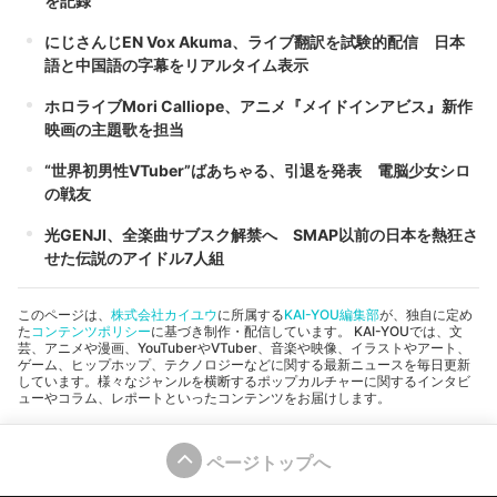
を記録
にじさんじEN Vox Akuma、ライブ翻訳を試験的配信 日本
語と中国語の字幕をリアルタイム表示
ホロライブMori Calliope、アニメ『メイドインアビス』新作
映画の主題歌を担当
“世界初男性VTuber”ばあちゃる、引退を発表 電脳少女シロ
の戦友
光GENJI、全楽曲サブスク解禁へ SMAP以前の日本を熱狂さ
せた伝説のアイドル7人組
このページは、
株式会社カイユウ
に所属する
KAI-YOU編集部
が、独自に定め
た
コンテンツポリシー
に基づき制作・配信しています。 KAI-YOUでは、文
芸、アニメや漫画、YouTuberやVTuber、音楽や映像、イラストやアート、
ゲーム、ヒップホップ、テクノロジーなどに関する最新ニュースを毎日更新
しています。様々なジャンルを横断するポップカルチャーに関するインタビ
ューやコラム、レポートといったコンテンツをお届けします。
ページトップへ