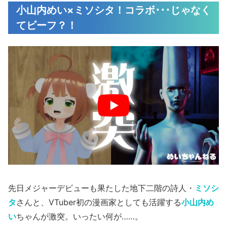
小山内めい×ミソシタ！コラボ･･･じゃなく
てビーフ？！
先日メジャーデビューも果たした地下二階の詩人・
ミソシ
タ
さんと、VTuber初の漫画家としても活躍する
小山内め
い
ちゃんが激突。いったい何が……。