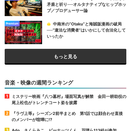
矛盾と祈り──オルタナティブなヒップホッ
プ／プロデューサー論
中南米の“Otaku”と海賊版漫画の破局
Premium
──“違法な消費者”はいかにして合法化して
いったか
もっと見る
音楽・映像の週間ランキング
ミステリー映画『八つ墓村』場面写真が解禁 金田一耕助役の
尾上松也がトレンチコート姿を披露
『ラヴ上等』シーズン2前半まとめ 第1話では顔合わせ直後
のメンバーが喧嘩に⁉︎
Ado、さくらみこ、ピーナッツくん、花譜ら113組が参加