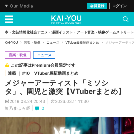
Our Media
会員登録
ログイン
本・文芸
情報化社会
アニメ・漫画
イラスト・アート
音楽・映像
ゲーム
ストリート
KAI-YOU
音楽・映像
ニュース
VTuber最新動画まとめ
メジャーアーティス
音楽・映像
ニュース
この記事はPremium会員限定です
連載 ｜ #10 VTuber最新動画まとめ
メジャーアーティスト「ミソシ
タ」、園児と激突【VTuberまとめ】
2018.08.24 20:43
2026.03.11 11:30
虹乃まほろ🌈
0