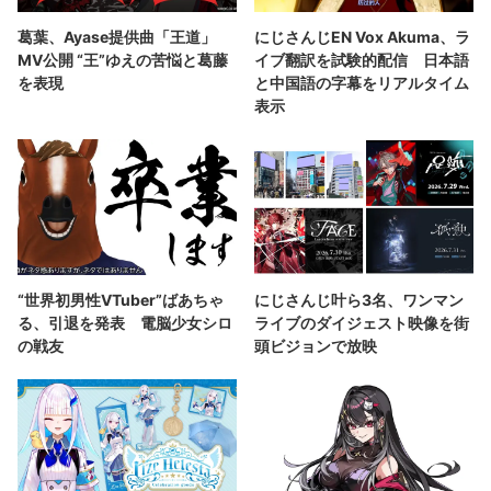
葛葉、Ayase提供曲「王道」
にじさんじEN Vox Akuma、ラ
MV公開 “王”ゆえの苦悩と葛藤
イブ翻訳を試験的配信 日本語
を表現
と中国語の字幕をリアルタイム
表示
“世界初男性VTuber”ばあちゃ
にじさんじ叶ら3名、ワンマン
る、引退を発表 電脳少女シロ
ライブのダイジェスト映像を街
の戦友
頭ビジョンで放映