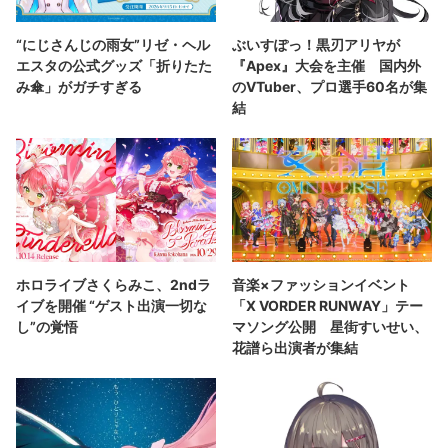
“にじさんじの雨女”リゼ・ヘル
ぶいすぽっ！黒刃アリヤが
エスタの公式グッズ「折りたた
『Apex』大会を主催 国内外
み傘」がガチすぎる
のVTuber、プロ選手60名が集
結
ホロライブさくらみこ、2ndラ
音楽×ファッションイベント
イブを開催 “ゲスト出演一切な
「X VORDER RUNWAY」テー
し”の覚悟
マソング公開 星街すいせい、
花譜ら出演者が集結