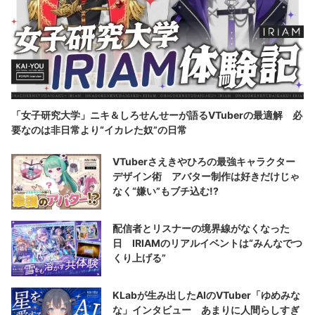
「女子研究大学」ニキ＆しろせんせーが語るVTuberの最適解 必
要なのは非日常より“イカレた奴”の日常
VTuberさえきやひろの最強キャラクター
デザイン術 アバター制作は好きだけじゃ
なく“嫌い”もブチ込む!?
配信者とリスナーの境界線がなくなった
日 IRIAMのリアルイベントは“みんなでつ
くり上げる”
KLabが生み出したAIのVTuber「ゆめみな
な」インタビュー あまりに人間らしすぎ