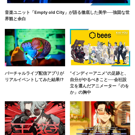
音楽ユニット「Empty old City」が語る徹底した美学──強固な世
界観と余白
バーチャルライブ配信アプリが
“インディーアニメ“の足跡と、
リアルイベントしてみた結果!?
自分がやるべきこと──会社設
立を選んだアニメーター「のを
か」の胸中