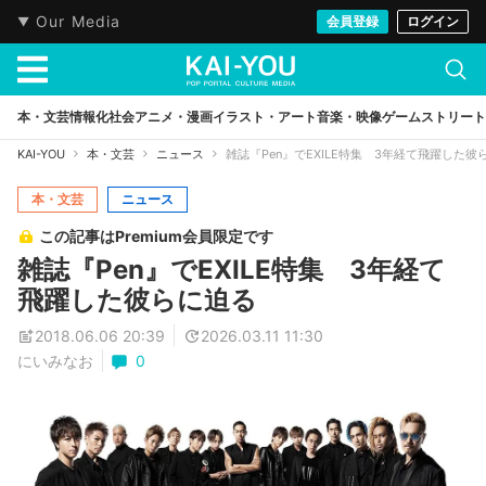
Our Media
会員登録
ログイン
本・文芸
情報化社会
アニメ・漫画
イラスト・アート
音楽・映像
ゲーム
ストリート
KAI-YOU
本・文芸
ニュース
雑誌『Pen』でEXILE特集 3年経て飛躍した彼
本・文芸
ニュース
この記事はPremium会員限定です
雑誌『Pen』でEXILE特集 3年経て
飛躍した彼らに迫る
2018.06.06 20:39
2026.03.11 11:30
にいみなお
0