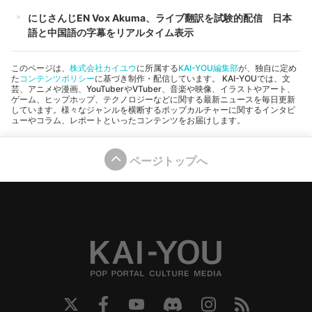
にじさんじEN Vox Akuma、ライブ翻訳を試験的配信 日本
語と中国語の字幕をリアルタイム表示
このページは、
株式会社カイユウ
に所属する
KAI-YOU編集部
が、独自に定め
た
コンテンツポリシー
に基づき制作・配信しています。 KAI-YOUでは、文
芸、アニメや漫画、YouTuberやVTuber、音楽や映像、イラストやアート、
ゲーム、ヒップホップ、テクノロジーなどに関する最新ニュースを毎日更新
しています。様々なジャンルを横断するポップカルチャーに関するインタビ
ューやコラム、レポートといったコンテンツをお届けします。
ページトップへ