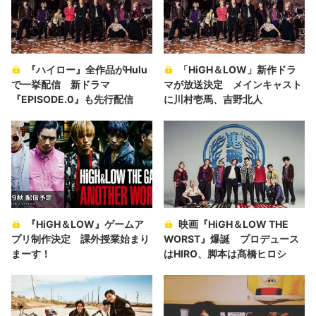
『ハイロー』全作品がHulu
「HiGH＆LOW」新作ドラ
で一挙配信 新ドラマ
マが放送決定 メインキャスト
『EPISODE.0』も先行配信
に川村壱馬、吉野北人
『HiGH＆LOW』ゲームア
映画『HiGH＆LOW THE
プリ制作決定 課外授業始まり
WORST』爆誕 プロデュース
まーす！
はHIRO、脚本は髙橋ヒロシ