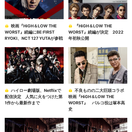
映画『HiGH＆LOW THE
『HiGH＆LOW THE
WORST』続編にBE:FIRST
WORST』続編が決定 2022
RYOKI、NCT 127 YUTAが参戦
年初秋公開
ハイロー劇場版、Netflixで
不良ものの二大巨頭コラボ
配信決定 人気に火をつけた第
映画『HiGH＆LOW THE
1作から最新作まで
WORST』 パルコ役は塚本高
史