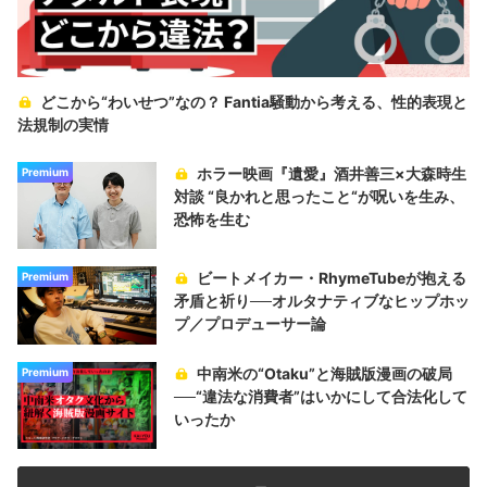
どこから“わいせつ”なの？ Fantia騒動から考える、性的表現と
法規制の実情
ホラー映画『遺愛』酒井善三×大森時生
Premium
対談 “良かれと思ったこと“が呪いを生み、
恐怖を生む
ビートメイカー・RhymeTubeが抱える
Premium
矛盾と祈り──オルタナティブなヒップホッ
プ／プロデューサー論
中南米の“Otaku”と海賊版漫画の破局
Premium
──“違法な消費者”はいかにして合法化して
いったか