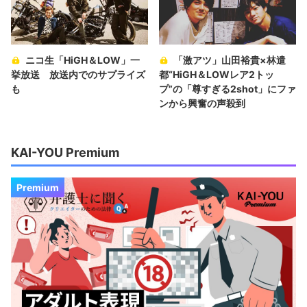
ニコ生「HiGH＆LOW」一
「激アツ」山田裕貴×林遣
挙放送 放送内でのサプライズ
都“HiGH＆LOWレア2トッ
も
プ”の「尊すぎる2shot」にファ
ンから興奮の声殺到
KAI-YOU Premium
Premium