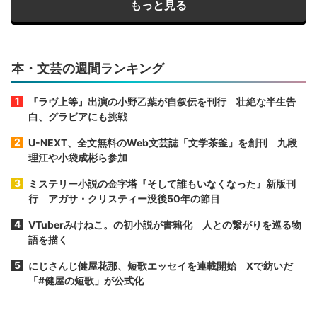
もっと見る
本・文芸の週間ランキング
『ラヴ上等』出演の小野乙葉が自叙伝を刊行 壮絶な半生告
白、グラビアにも挑戦
U-NEXT、全文無料のWeb文芸誌「文学茶釜」を創刊 九段
理江や小袋成彬ら参加
ミステリー小説の金字塔『そして誰もいなくなった』新版刊
行 アガサ・クリスティー没後50年の節目
VTuberみけねこ。の初小説が書籍化 人との繋がりを巡る物
語を描く
にじさんじ健屋花那、短歌エッセイを連載開始 Xで紡いだ
「#健屋の短歌」が公式化