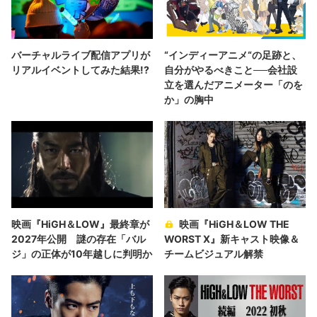
バーチャルライブ配信アプリが
“インディーアニメ“の足跡と、
リアルイベントしてみた結果!?
自分がやるべきこと──会社設
立を選んだアニメーター「のを
か」の胸中
映画『HiGH＆LOW』最終章が
映画『HiGH＆LOW THE
2027年公開 謎の存在「バル
WORST X』新キャスト映像＆
ジ」の正体が10年越しに判明か
チームビジュアル解禁