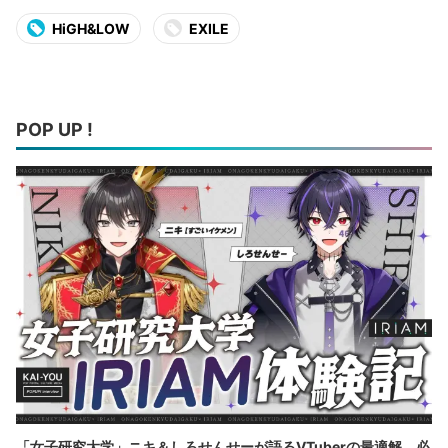
HiGH&LOW
EXILE
POP UP !
「女子研究大学」ニキ＆しろせんせーが語るVTuberの最適解 必