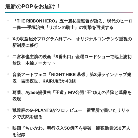
最新のPOPをお届け！
『THE RIBBON HERO』五十嵐祐貴監督が語る、現代のヒーロ
ー像──手塚治虫『リボンの騎士』の衝撃を再演する
Xの収益配分プログラム終了へ オリジナルコンテンツ重視の
新制度に移行
二宮和也主演の映画『8番出口』金曜ロードショーで地上波初
放送 本編ノーカット
音楽アートフェス「NIGHT HIKE 幕張」第3弾ラインナップ発
表 吉田夜世、KAIRUIほか40組
葛葉、Ayase提供曲「王道」MV公開 “王”ゆえの苦悩と葛藤を
表現
舐達麻のG-PLANTSがソロデビュー 留置所で書いたリリッ
クで沈黙を破る
映画『ちいかわ』興行収入50億円を突破 観客動員350万人
を記録