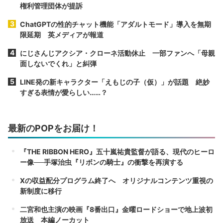
権利管理団体が提訴
ChatGPTの性的チャット機能「アダルトモード」導入を無期
限延期 英メディアが報道
にじさんじアクシア・クローネ活動休止 一部ファンへ「母親
面しないでくれ」と糾弾
LINE発の新キャラクター「えもじの子（仮）」が話題 絶妙
すぎる表情が愛らしい……？
最新のPOPをお届け！
『THE RIBBON HERO』五十嵐祐貴監督が語る、現代のヒーロ
ー像──手塚治虫『リボンの騎士』の衝撃を再演する
Xの収益配分プログラム終了へ オリジナルコンテンツ重視の
新制度に移行
二宮和也主演の映画『8番出口』金曜ロードショーで地上波初
放送 本編ノーカット