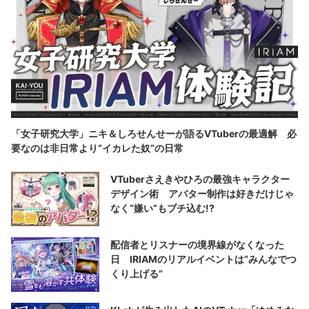
「女子研究大学」ニキ＆しろせんせーが語るVTuberの最適解 必
要なのは非日常より“イカレた奴”の日常
VTuberさえきやひろの最強キャラクター
デザイン術 アバター制作は好きだけじゃ
なく“嫌い”もブチ込む!?
配信者とリスナーの境界線がなくなった
日 IRIAMのリアルイベントは“みんなでつ
くり上げる”