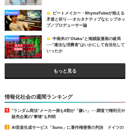
ビートメイカー・RhymeTubeが抱える
Premium
矛盾と祈り──オルタナティブなヒップホッ
プ／プロデューサー論
中南米の“Otaku”と海賊版漫画の破局
Premium
──“違法な消費者”はいかにして合法化して
いったか
もっと見る
情報化社会の週間ランキング
“ランダム商法”メーカー側も8割が「嫌い」──調査で権利元や
販売企業の“事情”も判明
AI音楽生成サービス「Suno」に著作権侵害の判決 ドイツの