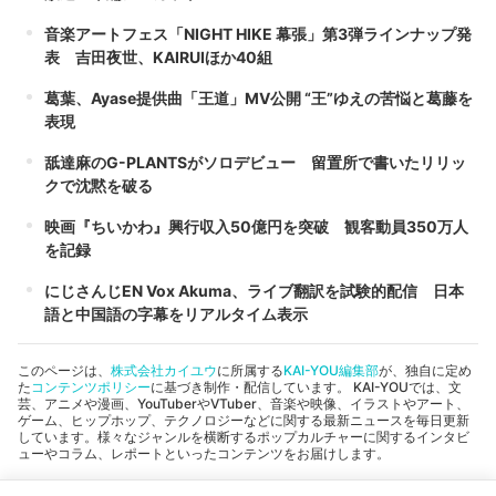
音楽アートフェス「NIGHT HIKE 幕張」第3弾ラインナップ発
表 吉田夜世、KAIRUIほか40組
葛葉、Ayase提供曲「王道」MV公開 “王”ゆえの苦悩と葛藤を
表現
舐達麻のG-PLANTSがソロデビュー 留置所で書いたリリッ
クで沈黙を破る
映画『ちいかわ』興行収入50億円を突破 観客動員350万人
を記録
にじさんじEN Vox Akuma、ライブ翻訳を試験的配信 日本
語と中国語の字幕をリアルタイム表示
このページは、
株式会社カイユウ
に所属する
KAI-YOU編集部
が、独自に定め
た
コンテンツポリシー
に基づき制作・配信しています。 KAI-YOUでは、文
芸、アニメや漫画、YouTuberやVTuber、音楽や映像、イラストやアート、
ゲーム、ヒップホップ、テクノロジーなどに関する最新ニュースを毎日更新
しています。様々なジャンルを横断するポップカルチャーに関するインタビ
ューやコラム、レポートといったコンテンツをお届けします。