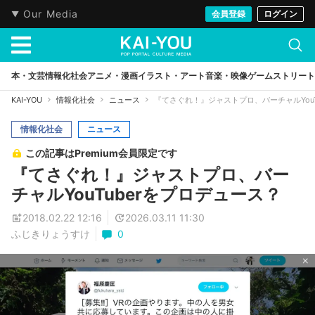
Our Media
会員登録
ログイン
本・文芸
情報化社会
アニメ・漫画
イラスト・アート
音楽・映像
ゲーム
ストリート
KAI-YOU
情報化社会
ニュース
『てさぐれ！』ジャストプロ、バーチャルYouT
情報化社会
ニュース
この記事はPremium会員限定です
『てさぐれ！』ジャストプロ、バー
チャルYouTuberをプロデュース？
2018.02.22 12:16
2026.03.11 11:30
ふじきりょうすけ
0