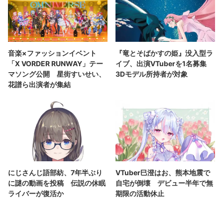
音楽×ファッションイベント
『竜とそばかすの姫』没入型ラ
「X VORDER RUNWAY」テー
イブ、出演VTuberを1名募集
マソング公開 星街すいせい、
3Dモデル所持者が対象
花譜ら出演者が集結
にじさんじ語部紡、7年半ぶり
VTuber巳澄はお、熊本地震で
に謎の動画を投稿 伝説の休眠
自宅が倒壊 デビュー半年で無
ライバーが復活か
期限の活動休止