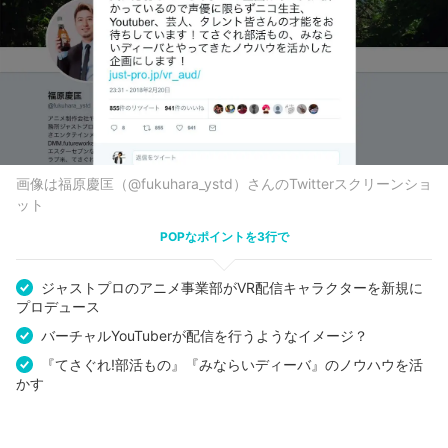
画像は福原慶匡‏（@fukuhara_ystd）さんのTwitterスクリーンショ
ット
POPなポイントを3行で
ジャストプロのアニメ事業部がVR配信キャラクターを新規に
プロデュース
バーチャルYouTuberが配信を行うようなイメージ？
『てさぐれ!部活もの』『みならいディーバ』のノウハウを活
かす