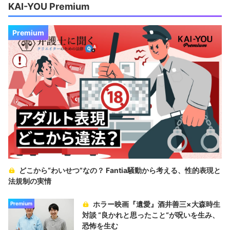
KAI-YOU Premium
Premium
どこから“わいせつ”なの？ Fantia騒動から考える、性的表現と
法規制の実情
ホラー映画『遺愛』酒井善三×大森時生
Premium
対談 “良かれと思ったこと“が呪いを生み、
恐怖を生む