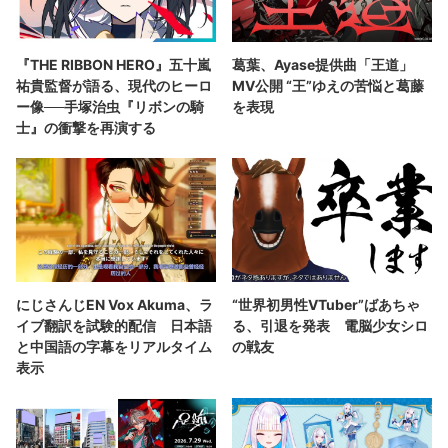
『THE RIBBON HERO』五十嵐
葛葉、Ayase提供曲「王道」
祐貴監督が語る、現代のヒーロ
MV公開 “王”ゆえの苦悩と葛藤
ー像──手塚治虫『リボンの騎
を表現
士』の衝撃を再演する
にじさんじEN Vox Akuma、ラ
“世界初男性VTuber”ばあちゃ
イブ翻訳を試験的配信 日本語
る、引退を発表 電脳少女シロ
と中国語の字幕をリアルタイム
の戦友
表示