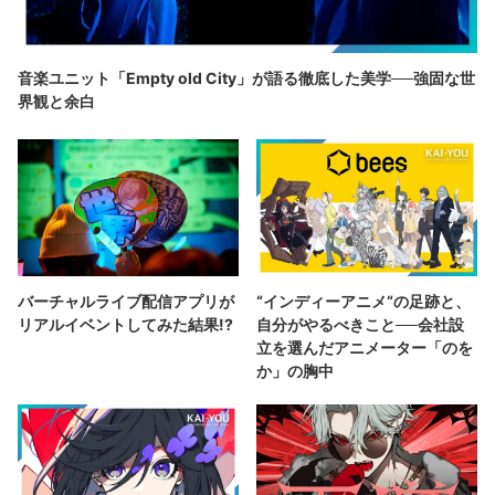
音楽ユニット「Empty old City」が語る徹底した美学──強固な世
界観と余白
バーチャルライブ配信アプリが
“インディーアニメ“の足跡と、
リアルイベントしてみた結果!?
自分がやるべきこと──会社設
立を選んだアニメーター「のを
か」の胸中