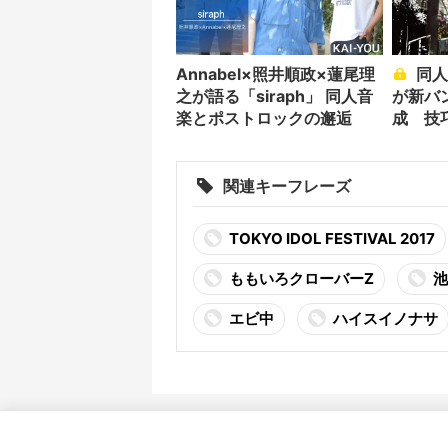
Annabel×照井順政×蓮尾理
同人音楽の歌姫Annabel
之が語る「siraph」 同人音
が新バン
楽とポストロックの邂逅
成 技
関連キーフレーズ
TOKYO IDOL FESTIVAL 2017
ももいろクローバーZ
池
エビ中
ハイスイノナサ