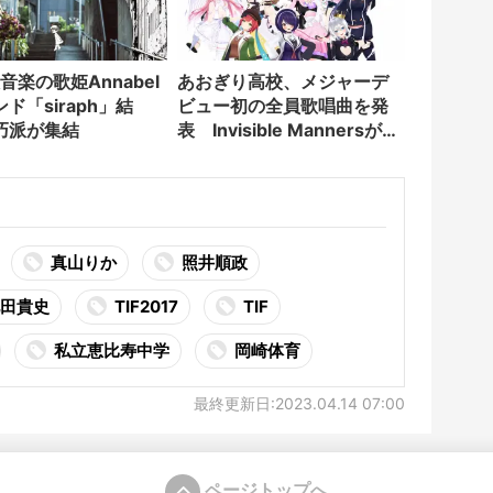
あおぎり高校、メジャーデ
ド「siraph」結
ビュー初の全員歌唱曲を発
巧派が集結
表 Invisible Mannersが作
曲
真山りか
照井順政
田貴史
TIF2017
TIF
私立恵比寿中学
岡崎体育
最終更新日:2023.04.14 07:00
ページトップへ