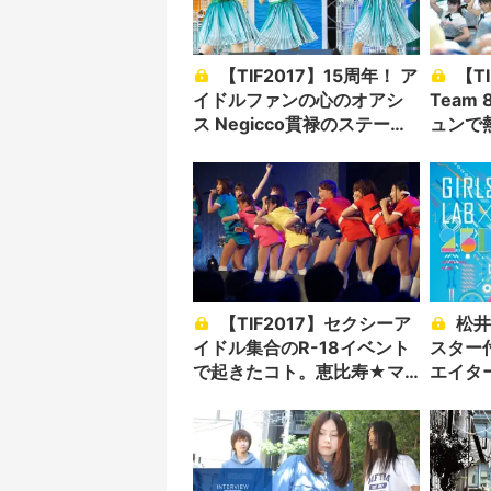
【TIF2017】15周年！ ア
【TIF2017】AKB48
イドルファンの心のオアシ
Team
ス Negicco貫禄のステージ
ュンで
【写真】
【TIF2017】セクシーア
松井玲奈×キルラキルポ
イドル集合のR-18イベント
スター付属！ 
で起きたコト。恵比寿★マ
エイタ
スカッツ、T♡Projectら