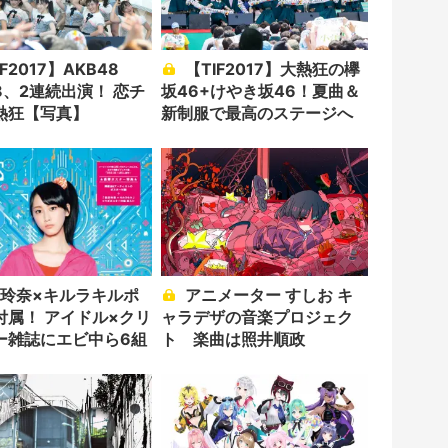
【TIF2017】大熱狂の欅
 8、2連続出演！ 恋チ
坂46+けやき坂46！夏曲＆
熱狂【写真】
新制服で最高のステージへ
アニメーター すしお キ
アイドル×クリ
ャラデザの音楽プロジェク
ー雑誌にエビ中ら6組
ト 楽曲は照井順政