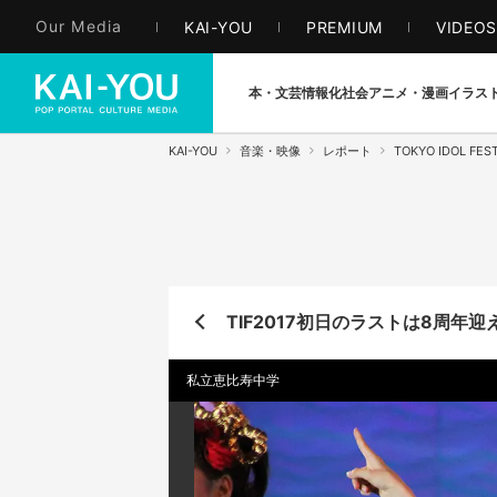
Our Media
KAI-YOU
PREMIUM
VIDEO
本・文芸
情報化社会
アニメ・漫画
イラス
KAI-YOU
音楽・映像
レポート
TOKYO IDOL FEST
TIF2017初日のラストは8周年
私立恵比寿中学