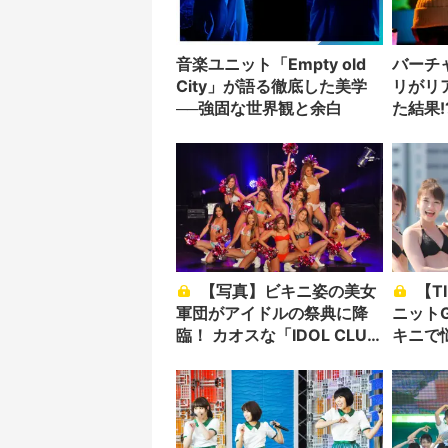
音楽ユニット「Empty old
バーチ
City」が語る徹底した美学
リがリ
──強固な世界観と余白
た結果!
【写真】ビキニ姿の美女
【TIF2017】グラビアユ
軍団がアイドルの祭典に降
ニットG
臨！ カオスな「IDOL CLUB
キニで
NIGHT」レポート