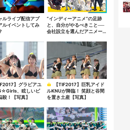
ャルライブ配信アプ
“インディーアニメ“の足跡
アルイベントしてみ
と、自分がやるべきこと──
?
会社設立を選んだアニメー
ター「のをか」の胸中
【TIF2017】巨乳アイド
☆Girls、眩しいビ
ルKNUが降臨！ 笑顔と谷間
悩殺！【写真】
を置き土産【写真】