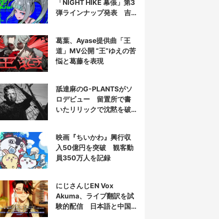
「NIGHT HIKE 幕張」第3
弾ラインナップ発表 吉
田夜世、KAIRUIほか40組
葛葉、Ayase提供曲「王
道」MV公開 “王”ゆえの苦
悩と葛藤を表現
舐達麻のG-PLANTSがソ
ロデビュー 留置所で書
いたリリックで沈黙を破
る
映画『ちいかわ』興行収
入50億円を突破 観客動
員350万人を記録
にじさんじEN Vox
Akuma、ライブ翻訳を試
験的配信 日本語と中国
語の字幕をリアルタイム