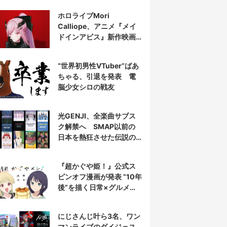
表示
ホロライブMori
Calliope、アニメ『メイ
ドインアビス』新作映画
の主題歌を担当
“世界初男性VTuber”ばあ
ちゃる、引退を発表 電
脳少女シロの戦友
光GENJI、全楽曲サブス
ク解禁へ SMAP以前の
日本を熱狂させた伝説の
アイドル7人組
『超かぐや姫！』公式ス
ピンオフ漫画が発表 “10年
後”を描く日常×グルメ作
品
にじさんじ叶ら3名、ワン
マンライブのダイジェス