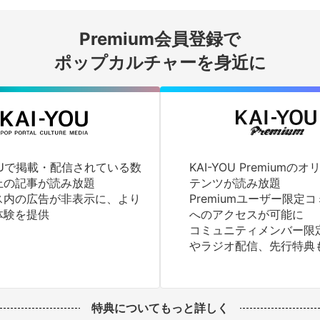
会員登録する
Premium会員登録で
ログインする
ポップカルチャーを身近に
YOUで掲載・配信されている数
KAI-YOU Premium
上の記事が読み放題
テンツが読み放題
ス内の広告が非表示に、より
Premiumユーザー限定
体験を提供
へのアクセスが可能に
コミュニティメンバー限
やラジオ配信、先行特典
特典についてもっと詳しく