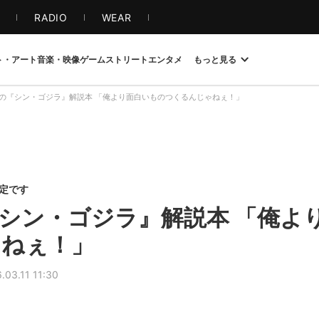
S
RADIO
WEAR
ト・アート
音楽・映像
ゲーム
ストリート
エンタメ
もっと見る
の『シン・ゴジラ』解説本 「俺より面白いものつくるんじゃねぇ！」
限定です
シン・ゴジラ』解説本 「俺よ
ゃねぇ！」
.03.11 11:30