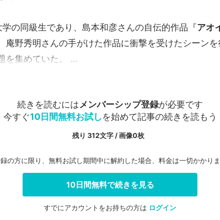
大学の同級生であり、島本和彦さんの自伝的作品『
アオ
、庵野秀明さんの手がけた作品に衝撃を受けたシーンを
を集めていた。 ...
続きを読むには
メンバーシップ登録
が必要です
今すぐ
10日間無料お試し
を始めて記事の続きを読もう
残り 312文字 / 画像0枚
登録の方に限り、無料お試し期間中に解約した場合、料金は一切かかり
10日間無料で続きを見る
すでにアカウントをお持ちの方は
ログイン