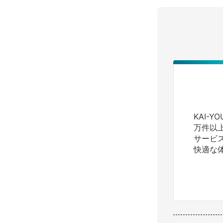
KAI-
万件以
サービ
快適な