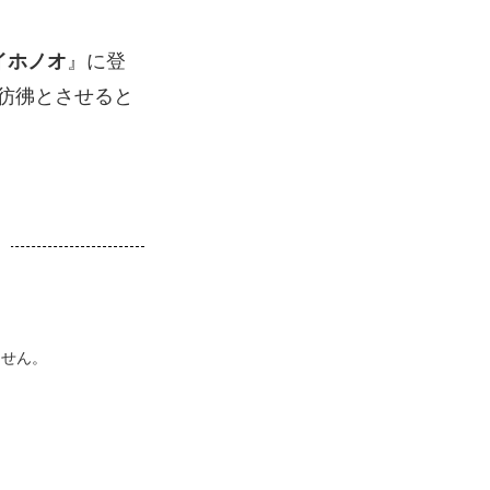
イホノオ
』に登
彷彿とさせると
ません。