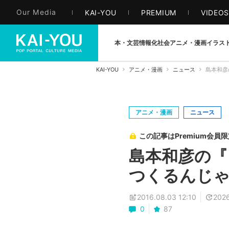
Our Media
KAI-YOU
PREMIUM
VIDEO
本・文芸
情報化社会
アニメ・漫画
イラス
KAI-YOU
アニメ・漫画
ニュース
島本和彦
アニメ・漫画
ニュース
この記事はPremium会員
島本和彦の『
つくるんじ
2016.08.03 12:10
2026
0
87