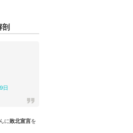
解剖
29日
んに
敗北宣言
を