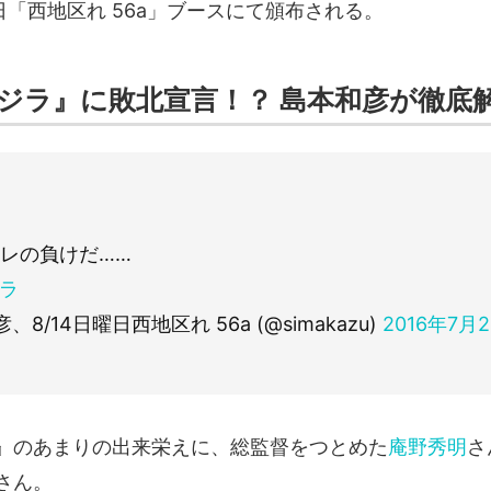
日「西地区れ 56a」ブースにて頒布される。
ジラ』に敗北宣言！？ 島本和彦が徹底
オレの負けだ……
ジラ
、8/14日曜日西地区れ 56a (@simakazu)
2016年7月
』のあまりの出来栄えに、総監督をつとめた
庵野秀明
さ
さん。