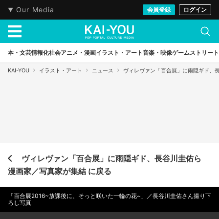
Our Media
会員登録
ログイン
本・文芸
情報化社会
アニメ・漫画
イラスト・アート
音楽・映像
ゲーム
ストリート
KAI-YOU
イラスト・アート
ニュース
ヴィレヴァン「百合展」に雨隠ギド、
ヴィレヴァン「百合展」に雨隠ギド、長谷川圭佑ら
漫画家／写真家が集結 に戻る
「百合展2016~放課後に、そっと咲いた一輪の花~」／長谷川圭佑さん撮り下
ろし写真