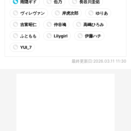
雨隠ギド
缶乃
長谷川圭佑
ヴィレヴァン
岸虎次郎
ゆりあ
吉富昭仁
仲谷鳰
高嶋ひろみ
ふともも
Lilygirl
伊藤ハチ
YUI_7
最終更新日:2026.03.11 11:30