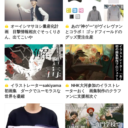
オーイシマサヨシ量産化計
あの“神ゲー”がヴィレヴァン
画 目撃情報相次ぐそっくりさ
とコラボ！ ゴッドフィールドの
ん、出てこいや
グッズ受注生産
イラストレーターsakiyama
NHK大河参加のイラストレ
初画集 ダークでユーモラスな
ーターおく 画集制作のクラフ
世界を凝縮
ァンに支援相次ぐ