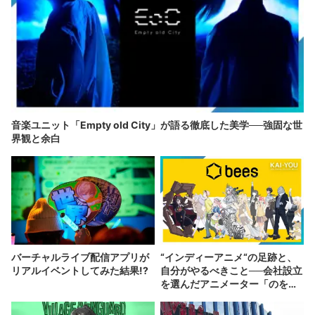
音楽ユニット「Empty old City」が語る徹底した美学──強固な世
界観と余白
バーチャルライブ配信アプリが
“インディーアニメ“の足跡と、
リアルイベントしてみた結果!?
自分がやるべきこと──会社設立
を選んだアニメーター「のを
か」の胸中