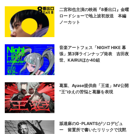
二宮和也主演の映画『8番出口』金曜
ロードショーで地上波初放送 本編
ノーカット
音楽アートフェス「NIGHT HIKE 幕
張」第3弾ラインナップ発表 吉田夜
世、KAIRUIほか40組
葛葉、Ayase提供曲「王道」MV公開
“王”ゆえの苦悩と葛藤を表現
舐達麻のG-PLANTSがソロデビュ
ー 留置所で書いたリリックで沈黙