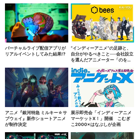
バーチャルライブ配信アプリが
“インディーアニメ“の足跡と、
リアルイベントしてみた結果!?
自分がやるべきこと──会社設立
を選んだアニメーター「のを
か」の胸中
アニメ『銀河特急 ミルキー☆サ
展示即売会「インディーアニメ
ブウェイ』新作ショートアニメ
マーケットX！」開催 こむぎ
が制作決定
こ2000×はなぶしが企画