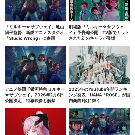
『ミルキー☆サブウェイ』亀山
劇場版『ミルキー☆サブウェ
陽平監督、新鋭アニメスタジオ
イ』予告編公開 TV版でカット
「Studio Wrong」に参画
された幻のキャラが登場
アニメ映画『銀河特急 ミルキー
2025年のYouTube年間ランキ
☆サブウェイ』2026年2月6日
ング発表 HANA「ROSE」が国
公開決定 特報映像も解禁
内楽曲1位に輝く