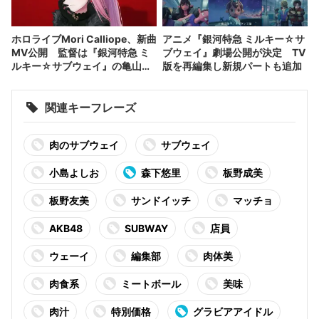
ホロライブMori Calliope、新曲
アニメ『銀河特急 ミルキー☆サ
MV公開 監督は『銀河特急 ミ
ブウェイ』劇場公開が決定 TV
ルキー☆サブウェイ』の亀山陽
版を再編集し新規パートも追加
平
関連キーフレーズ
肉のサブウェイ
サブウェイ
小島よしお
森下悠里
板野成美
板野友美
サンドイッチ
マッチョ
AKB48
SUBWAY
店員
ウェーイ
編集部
肉体美
肉食系
ミートボール
美味
肉汁
特別価格
グラビアアイドル