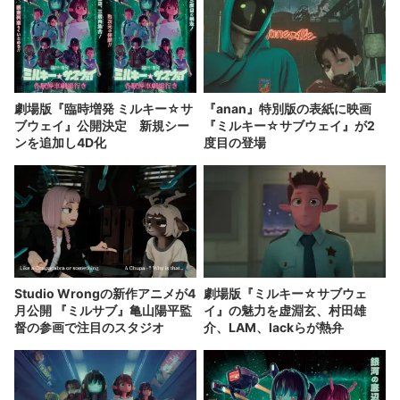
劇場版『臨時増発 ミルキー☆サ
『anan』特別版の表紙に映画
ブウェイ』公開決定 新規シー
『ミルキー☆サブウェイ』が2
ンを追加し4D化
度目の登場
Studio Wrongの新作アニメが4
劇場版『ミルキー☆サブウェ
月公開 『ミルサブ』亀山陽平監
イ』の魅力を虚淵玄、村田雄
督の参画で注目のスタジオ
介、LAM、lackらが熱弁