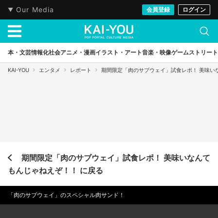
Our Media
会員登録
ログイン
本・文芸
情報化社会
アニメ・漫画
イラスト・アート
音楽・映像
ゲーム
ストリート
KAI-YOU
エンタメ
レポート
期間限定「肉のサブウェイ」試食レポ！ 美味い
期間限定「肉のサブウェイ」試食レポ！ 美味いなんて
もんじゃねえぞ！！ に戻る
「肉のサブウェイ」のスペシャル肉サンド！